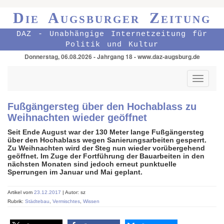
Die Augsburger Zeitung
DAZ - Unabhängige Internetzeitung für
Politik und Kultur
Donnerstag, 06.08.2026 - Jahrgang 18 - www.daz-augsburg.de
Toggle
navigati
Fußgängersteg über den Hochablass zu
Weihnachten wieder geöffnet
Seit Ende August war der 130 Meter lange Fußgängersteg
über den Hochablass wegen Sanierungsarbeiten gesperrt.
Zu Weihnachten wird der Steg nun wieder vorübergehend
geöffnet. Im Zuge der Fortführung der Bauarbeiten in den
nächsten Monaten sind jedoch erneut punktuelle
Sperrungen im Januar und Mai geplant.
Artikel vom
23.12.2017
| Autor: sz
Rubrik:
Städtebau
,
Vermischtes
,
Wissen