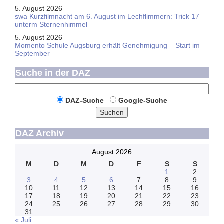
5. August 2026
swa Kurz­film­nacht am 6. August im Lech­flim­mern: Trick 17
unterm Sternen­himmel
5. August 2026
Momento Schule Augsburg erhält Genehmigung – Start im
September
Suche in der DAZ
DAZ-Suche
Google-Suche
Suchen
DAZ Archiv
August 2026
M
D
M
D
F
S
S
1
2
3
4
5
6
7
8
9
10
11
12
13
14
15
16
17
18
19
20
21
22
23
24
25
26
27
28
29
30
31
« Juli