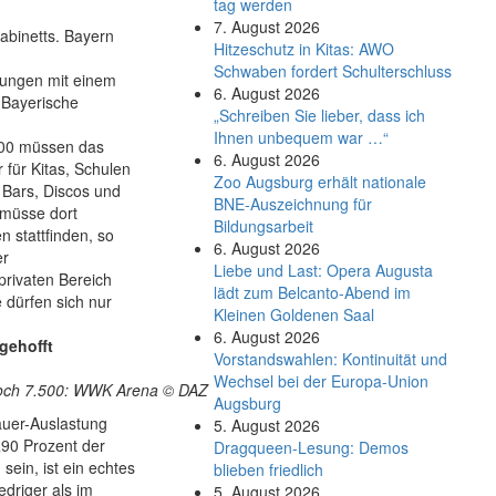
tag werden
7. August 2026
abinetts. Bayern
Hitzeschutz in Kitas: AWO
Schwaben fordert Schulterschluss
kungen mit einem
6. August 2026
Bayerische
„Schreiben Sie lieber, dass ich
Ihnen unbequem war …“
000 müssen das
6. August 2026
 für Kitas, Schulen
Zoo Augsburg erhält nationale
Bars, Discos und
BNE-Auszeichnung für
 müsse dort
Bildungsarbeit
 stattfinden, so
6. August 2026
er
Liebe und Last: Opera Augusta
privaten Bereich
lädt zum Belcanto-Abend im
 dürfen sich nur
Kleinen Goldenen Saal
6. August 2026
gehofft
Vorstandswahlen: Kontinuität und
Wechsel bei der Europa-Union
noch 7.500: WWK Arena © DAZ
Augsburg
auer-Auslastung
5. August 2026
„90 Prozent der
Dragqueen-Lesung: Demos
ein, ist ein echtes
blieben friedlich
edriger als im
5. August 2026