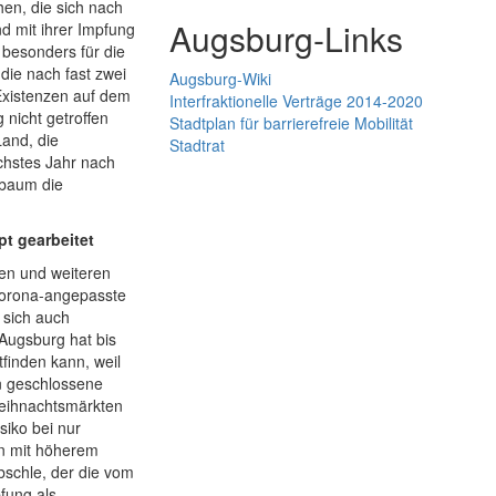
hen, die sich nach
Augsburg-Links
d mit ihrer Impfung
besonders für die
die nach fast zwei
Augsburg-Wiki
Existenzen auf dem
Interfraktionelle Verträge 2014-2020
 nicht getroffen
Stadtplan für barrierefreie Mobilität
and, die
Stadtrat
chstes Jahr nach
tbaum die
pt gearbeitet
en und weiteren
 corona-angepasste
 sich auch
 Augsburg hat bis
tfinden kann, weil
in geschlossene
Weihnachtsmärkten
siko bei nur
en mit höherem
bschle, der die vom
fung als