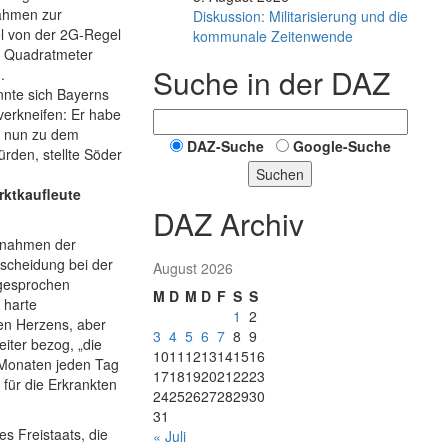
ahmen zur
Diskussion: Mi­li­ta­ri­sie­rung und die
l von der 2G-Regel
kommunale Zeitenwende
n Quadratmeter
Suche in der DAZ
.
nnte sich Bayerns
verkneifen: Er habe
ch nun zu dem
DAZ-Suche
Google-Suche
ürden, stellte Söder
Suchen
rktkaufleute
DAZ Archiv
ßnahmen der
scheidung bei der
August 2026
sgesprochen
M
D
M
D
F
S
S
 harte
1
2
en Herzens, aber
3
4
5
6
7
8
9
eiter bezog, „die
10
11
12
13
14
15
16
 Monaten jeden Tag
17
18
19
20
21
22
23
für die Erkrankten
24
25
26
27
28
29
30
31
s Freistaats, die
« Juli