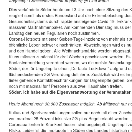
Abgesagt: Christkindlesmarkt Augsburg @ Lina Mann
D
ies verkündete Söder heute um 13 Uhr nach einer Sitzung des K
reagiert somit als erstes Bundesland auf die Extrembelastung des
Gesundheitssystems durch rapide ansteigende Covid-19- Erkran
massiven Maßnahmenpaket. Am kommenden Dienstag muss der 
Landtag den neuen Regularien noch zustimmen.
C
orona-Hotspots mit einer Sieben-Tage-Inzidenz von mehr als 1
öffentliche Leben schwer einschränken. Abweichungen wird es nur
und den Handel geben. Alle Weihnachtsmärkte werden abgesagt. 
Klubs müssen zunächst für drei Wochen geschlossen werden. Es
Kontaktvermeidung verordnet werden, wo die meiste Ansteckungen
Söder, der für Ungeimpfte einen „De-facto-Lockdown“ aufgrund d
flächendeckenden 2G-Verordung definierte. Zusätzlich wird es im 
tiefer gehende Kontaktbeschränkungen für Ungeimpfte geben. Sie
noch mit maximal fünf Personen aus zwei Haushalten treffen.
Söder: Ich habe auf die Eigenverantwortung der Veranstalter 
Heute Abend noch 30.000 Zuschauer möglich. Ab Mittwoch nur 
Kultur- und Sportveranstaltungen sollen nur noch mit einer Zusch
von maximal 25 Prozent inklusive 2G-plus-Regel erlaubt werden. 
Coronapatienten in Krankenhäusern sind ungeimpft. Ungeimpft zu s
Risiko. Leider ist die Impfquote im Süden des Landes historisch ni