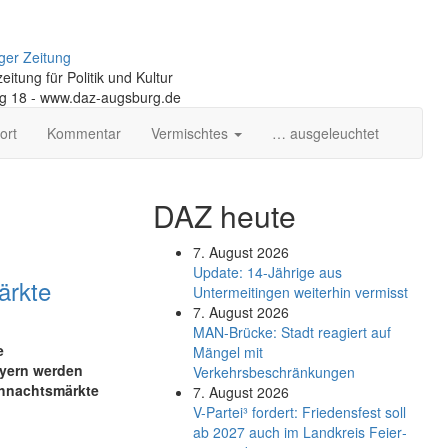
ger Zeitung
itung für Politik und Kultur
ng 18 - www.daz-augsburg.de
ort
Kommentar
Vermischtes
… ausgeleuchtet
DAZ heute
7. August 2026
Update: 14-Jährige aus
ärkte
Untermeitingen weiterhin vermisst
7. August 2026
MAN-Brücke: Stadt reagiert auf
e
Mängel mit
ayern werden
Verkehrsbeschränkungen
ihnachtsmärkte
7. August 2026
V-Partei­³ fordert: Friedens­fest soll
ab 2027 auch im Land­kreis Feier­