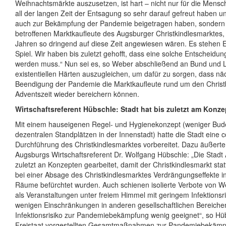
Weihnachtsmärkte auszusetzen, ist hart – nicht nur für die Mensc
all der langen Zeit der Entsagung so sehr darauf gefreut haben un
auch zur Bekämpfung der Pandemie beigetragen haben, sondern 
betroffenen Marktkaufleute des Augsburger Christkindlesmarktes, 
Jahren so dringend auf diese Zeit angewiesen wären. Es stehen 
Spiel. Wir haben bis zuletzt gehofft, dass eine solche Entscheidung
werden muss.“ Nun sei es, so Weber abschließend an Bund und L
existentiellen Härten auszugleichen, um dafür zu sorgen, dass nä
Beendigung der Pandemie die Marktkaufleute rund um den Chris
Adventszeit wieder bereichern können.
Wirtschaftsreferent Hübschle: Stadt hat bis zuletzt am Konze
Mit einem hauseigenen Regel- und Hygienekonzept (weniger Bud
dezentralen Standplätzen in der Innenstadt) hatte die Stadt eine
Durchführung des Christkindlesmarktes vorbereitet. Dazu äußerte
Augsburgs Wirtschaftsreferent Dr. Wolfgang Hübschle: „Die Stadt
zuletzt an Konzepten gearbeitet, damit der Christkindlesmarkt stat
bei einer Absage des Christkindlesmarktes Verdrängungseffekte 
Räume befürchtet wurden. Auch schienen isolierte Verbote von 
als Veranstaltungen unter freiem Himmel mit geringem Infektionsri
wenigen Einschränkungen in anderen gesellschaftlichen Bereich
Infektionsrisiko zur Pandemiebekämpfung wenig geeignet“, so Hü
Freistaat vorgestellten Gesamtmaßnahmen zur Pandemiebekämp