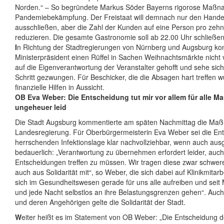
Norden.“ – So begründete Markus Söder Bayerns rigorose Maßn
Pandemiebekämpfung. Der Freistaat will demnach nur den Hande
ausschließen, aber die Zahl der Kunden auf eine Person pro zeh
reduzieren. Die gesamte Gastronomie soll ab 22.00 Uhr schließen
I
n Richtung der Stadtregierungen von Nürnberg und Augsburg ko
Ministerpräsident einen Rüffel in Sachen Weihnachtsmärkte nicht 
auf die Eigenverantwortung der Veranstalter gehofft und sehe si
Schritt gezwungen. Für Beschicker, die die Absagen hart treffen w
finanzielle Hilfen in Aussicht.
OB Eva Weber: Die Entscheidung tut mir vor allem für alle Ma
ungeheuer leid
Die Stadt Augsburg kommentierte am späten Nachmittag die Ma
Landesregierung. Für Oberbürgermeisterin Eva Weber sei die Ent
herrschenden Infektionslage klar nachvollziehbar, wenn auch au
bedauerlich: „Verantwortung zu übernehmen erfordert leider, auch
Entscheidungen treffen zu müssen. Wir tragen diese zwar schwer
auch aus Solidarität mit“, so Weber, die sich dabei auf Klinikmitarb
sich im Gesundheitswesen gerade für uns alle aufreiben und seit
und jede Nacht selbstlos an ihre Belastungsgrenzen gehen“. Auch 
und deren Angehörigen gelte die Solidarität der Stadt.
W
eiter heißt es im Statement von OB Weber: „Die Entscheidung de