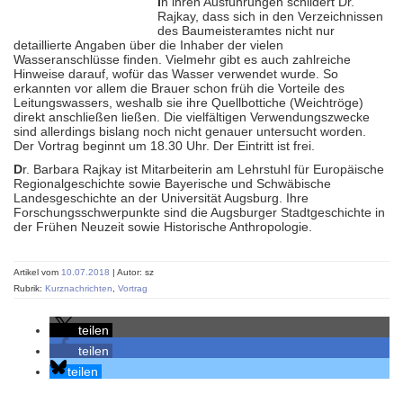
I
n ihren Ausführungen schildert Dr.
Rajkay, dass sich in den Verzeichnissen
des Baumeisteramtes nicht nur
detaillierte Angaben über die Inhaber der vielen
Wasseranschlüsse finden. Vielmehr gibt es auch zahlreiche
Hinweise darauf, wofür das Wasser verwendet wurde. So
erkannten vor allem die Brauer schon früh die Vorteile des
Leitungswassers, weshalb sie ihre Quellbottiche (Weichtröge)
direkt anschließen ließen. Die vielfältigen Verwendungszwecke
sind allerdings bislang noch nicht genauer untersucht worden.
Der Vortrag beginnt um 18.30 Uhr. Der Eintritt ist frei.
D
r. Barbara Rajkay ist Mitarbeiterin am Lehrstuhl für Europäische
Regionalgeschichte sowie Bayerische und Schwäbische
Landesgeschichte an der Universität Augsburg. Ihre
Forschungsschwerpunkte sind die Augsburger Stadtgeschichte in
der Frühen Neuzeit sowie Historische Anthropologie.
Artikel vom
10.07.2018
| Autor: sz
Rubrik:
Kurznachrichten
,
Vortrag
teilen
teilen
teilen