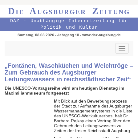
Die Augsburger Zeitung
DAZ - Unabhängige Internetzeitung für
Politik und Kultur
Samstag, 08.08.2026 - Jahrgang 18 - www.daz-augsburg.de
Toggle
navigati
„Fontänen, Waschküchen und Weichtröge –
Zum Gebrauch des Augsburger
Leitungswassers in reichsstädtischer Zeit“
Die UNESCO-Vortragsreihe wird am heutigen Dienstag im
Maximilianmuseum fortgesetzt
M
it Blick auf den Bewerbungsprozess
der Stadt zur Aufnahme des Augsburger
Wassermanagementsystems in die Liste
des UNESCO-Weltkulturerbes, hält Dr.
Barbara Rajkay einen Vortrag über den
Gebrauch des Leitungswassers zu
Zeiten der freien Reichsstadt Augsburg.