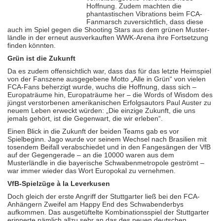
Hoffnung. Zudem machten die
phantastischen Vibrations beim FCA-
Fanmarsch zuversichtlich, dass diese
auch im Spiel gegen die Shooting Stars aus dem grünen Muster­
ländle in der erneut ausverkauften WWK-Arena ihre Fortsetzung
finden könnten.
Grün ist die Zukunft
Da es zudem offensichtlich war, dass das für das letzte Heimspiel
von der Fanszene ausgegebene Motto „Alle in Grün“ von vielen
FCA-Fans beherzigt wurde, wuchs die Hoffnung, dass sich –
Europaträume hin, Europaträume her – die Words of Wisdom des
jüngst verstorbenen amerikanischen Erfolgsautors Paul Auster zu
neuem Leben erweckt würden: „Die einzige Zukunft, die uns
jemals gehört, ist die Gegenwart, die wir erleben“.
Einen Blick in die Zukunft der beiden Teams gab es vor
Spielbeginn. Jago wurde vor seinem Wechsel nach Brasilien mit
tosendem Beifall verabschiedet und in den Fangesängen der VfB
auf der Gegengerade – an die 10000 waren aus dem
Musterländle in die bayerische Schwabenmetropole geströmt –
war immer wieder das Wort Europokal zu vernehmen.
VfB-Spielzüge à la Leverkusen
Doch gleich der erste Angriff der Stuttgarter ließ bei den FCA-
Anhängern Zweifel am Happy End des Schwabenderbys
aufkommen. Das ausgetüftelte Kombinationsspiel der Stuttgarter
erinnerte nämlich allzu sehr an das des neuen deutschen