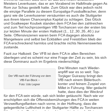
Meisters Leverkusen, das er am Vorabend im Halbfinale gegen As
Rom zur Schau gestellt hatte. Zum Glück war dies jedoch nicht
die einzige Parallele zu diesem Europaliga-Fussballkracher, denn
ganz wie die Leverkusener versäumten es auch die Stuttgarter
aus ihrem klaren Chancenplus Kapital zu schlagen. Das Glück
und Goalkeeper Koubek standen dem FCA bei den zahlreichen
und zum Teil hochprozentigen VfB Torchancen von der ersten bis
zur letzten Minute der ersten Halbzeit (1., 12.,30.,35.,40.) zur
Seite. Offensivszenen waren beim FCA dagegen absolute
Mangelware und selbst bei Eckbällen und Freistößen blieb der
FCA erschreckend harmlos und brachte nichts Nennenswertes
zustande.
Fazit zur Halbzeit: Der VFB ist dem FCA in allen Bereichen
überlegen und es scheint nur eine Frage der Zeit zu sein, bis sich
diese Dominanz auch im Ergebnis niederschlägt.
Drei Minuten nach Wieder­
anpfiff war es so weit: Top-
Torjäger Guirassy bringt den
Der VfB nach der Führung vor dem
VfB nach einem Bilder­buch­
VfB-Fan-Block –
konter und feinem Zuspiel von
Foto: Udo Legner
Millet in Führung. Wer gedacht
hatte, dass dies der Weckruf
für den FCA sein würde, sah sich leider getäuscht. Nach wie vor
erschöpften sich die Offensiv­bemühungen des FCA in weiten
Verzweif­lungs­flanken nach vorne, in der Hoffnung, dass die
gelegent­liche Lufthoheit in der Stuttgarter Hälfte zu Torchancen