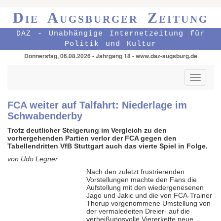
Die Augsburger Zeitung
DAZ - Unabhängige Internetzeitung für
Politik und Kultur
Donnerstag, 06.08.2026 - Jahrgang 18 - www.daz-augsburg.de
Toggle
navigati
FCA weiter auf Talfahrt: Niederlage im
Schwabenderby
Trotz deutlicher Steigerung im Vergleich zu den
vorhergehenden Partien verlor der FCA gegen den
Tabellendritten VfB Stuttgart auch das vierte Spiel in Folge.
von Udo Legner
Nach den zuletzt frustrie­renden
Vorstellungen machte den Fans die
Aufstellung mit den wieder­genesenen
Jago und Jakic und die von FCA-Trainer
Thorup vorgenommene Umstellung von
der vermale­deiten Dreier- auf die
verheißungs­volle Viererkette neue