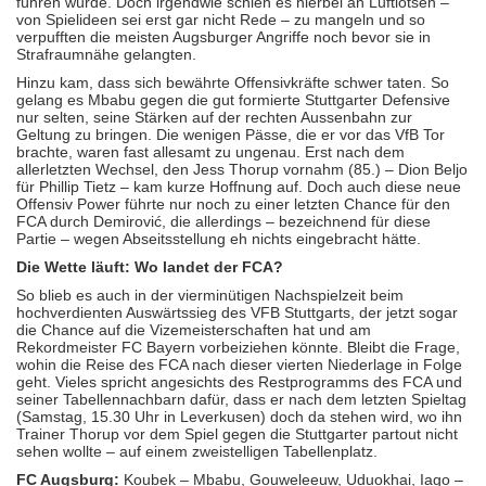
führen würde. Doch irgendwie schien es hierbei an Luftlotsen –
von Spielideen sei erst gar nicht Rede – zu mangeln und so
verpufften die meisten Augsburger Angriffe noch bevor sie in
Strafraum­nähe gelangten.
Hinzu kam, dass sich bewährte Offensivkräfte schwer taten. So
gelang es Mbabu gegen die gut formierte Stuttgarter Defensive
nur selten, seine Stärken auf der rechten Aussenbahn zur
Geltung zu bringen. Die wenigen Pässe, die er vor das VfB Tor
brachte, waren fast allesamt zu ungenau. Erst nach dem
allerletzten Wechsel, den Jess Thorup vornahm (85.) – Dion Beljo
für Phillip Tietz – kam kurze Hoffnung auf. Doch auch diese neue
Offensiv Power führte nur noch zu einer letzten Chance für den
FCA durch Demirović, die allerdings – bezeichnend für diese
Partie – wegen Abseitsstellung eh nichts eingebracht hätte.
Die Wette läuft: Wo landet der FCA?
So blieb es auch in der vierminütigen Nachspielzeit beim
hochverdienten Auswärtssieg des VFB Stuttgarts, der jetzt sogar
die Chance auf die Vizemeisterschaften hat und am
Rekordmeister FC Bayern vorbeiziehen könnte. Bleibt die Frage,
wohin die Reise des FCA nach dieser vierten Niederlage in Folge
geht. Vieles spricht angesichts des Restprogramms des FCA und
seiner Tabellennachbarn dafür, dass er nach dem letzten Spieltag
(Samstag, 15.30 Uhr in Leverkusen) doch da stehen wird, wo ihn
Trainer Thorup vor dem Spiel gegen die Stuttgarter partout nicht
sehen wollte – auf einem zweistelligen Tabellenplatz.
FC Augsburg:
Koubek – Mbabu, Gouweleeuw, Uduokhai, Iago –