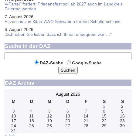
V-Partei­³ fordert: Friedens­fest soll ab 2027 auch im Land­kreis
Feier­tag werden
7. August 2026
Hitzeschutz in Kitas: AWO Schwaben fordert Schulterschluss
6. August 2026
„Schreiben Sie lieber, dass ich Ihnen unbequem war …“
Suche in der DAZ
DAZ-Suche
Google-Suche
Suchen
DAZ Archiv
August 2026
M
D
M
D
F
S
S
1
2
3
4
5
6
7
8
9
10
11
12
13
14
15
16
17
18
19
20
21
22
23
24
25
26
27
28
29
30
31
« Juli