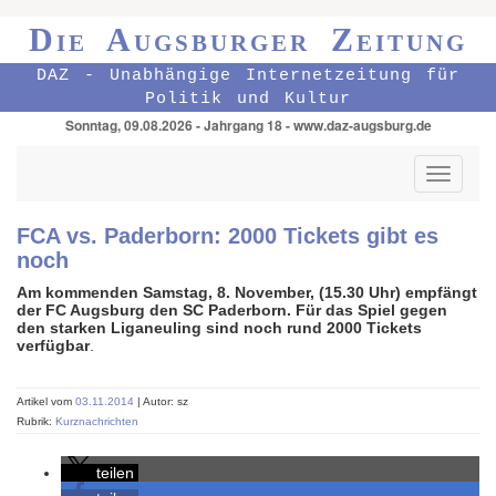
Die Augsburger Zeitung
DAZ - Unabhängige Internetzeitung für
Politik und Kultur
Sonntag, 09.08.2026 - Jahrgang 18 - www.daz-augsburg.de
Toggle
navigati
FCA vs. Paderborn: 2000 Tickets gibt es
noch
Am kommenden Samstag, 8. November, (15.30 Uhr) empfängt
der FC Augsburg den SC Paderborn. Für das Spiel gegen
den starken Liganeuling sind noch rund 2000 Tickets
verfügbar
.
Artikel vom
03.11.2014
| Autor: sz
Rubrik:
Kurznachrichten
teilen