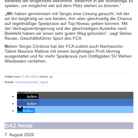
Bielefeld die Möglichkeit bekomme, weiterhin in der Bundesliga zu
spielen, um möglichst viel auf dem Platz stehen zu können.“
„W
ir haben gemeinsam mit Sergio eine Lösung gesucht, mit der
wir ihn langfristig an uns binden, ihm aber gleichzeitig die Chance
auf regelmäßige Spielpraxis auf Top-Niveau geben können. Mit
der Vertragsverlängerung und der gleichzeitigen Ausleihe nach
Bielefeld haben wir einen sehr guten Weg gefunden“, sagt Stefan
Reuter, Geschäftsführer Sport des FCA.
N
eben Sergio Córdova hat der FCA zuletzt auch Nachwuchs-
Talent Maurice Malone mit einem langfristigen Profi-Vertrag
ausgestattet und für mehr Spielpraxis zum Drittligisten SV Wehen
Wiesbaden verliehen.
Artikel vom
17.08.2020
| Autor: sz
Rubrik:
Kurznachrichten
,
Sport
teilen
teilen
teilen
DAZ heute
7. August 2026