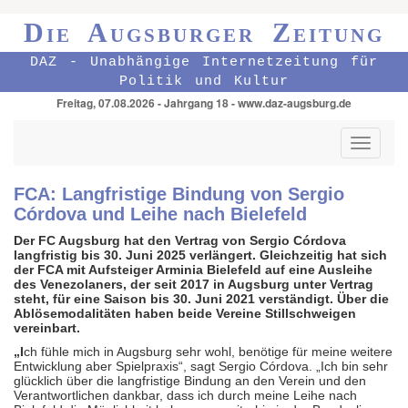
Die Augsburger Zeitung
DAZ - Unabhängige Internetzeitung für
Politik und Kultur
Freitag, 07.08.2026 - Jahrgang 18 - www.daz-augsburg.de
Toggle
navigati
FCA: Langfristige Bindung von Sergio
Córdova und Leihe nach Bielefeld
Der FC Augsburg hat den Vertrag von Sergio Córdova
langfristig bis 30. Juni 2025 verlängert. Gleichzeitig hat sich
der FCA mit Aufsteiger Arminia Bielefeld auf eine Ausleihe
des Venezolaners, der seit 2017 in Augsburg unter Vertrag
steht, für eine Saison bis 30. Juni 2021 verständigt. Über die
Ablösemodalitäten haben beide Vereine Stillschweigen
vereinbart.
„I
ch fühle mich in Augsburg sehr wohl, benötige für meine weitere
Entwicklung aber Spielpraxis“, sagt Sergio Córdova. „Ich bin sehr
glücklich über die langfristige Bindung an den Verein und den
Verantwortlichen dankbar, dass ich durch meine Leihe nach