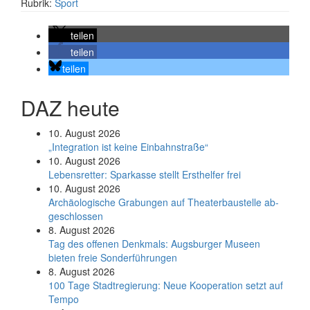
Rubrik:
Sport
teilen
teilen
teilen
DAZ heute
10. August 2026
„Integration ist keine Einbahnstraße“
10. August 2026
Le­bens­ret­ter: Spar­kas­se stellt Erst­hel­fer frei
10. August 2026
Ar­chäo­lo­gi­sche Gra­bun­gen auf Thea­ter­bau­stel­le ab­
ge­schlos­sen
8. August 2026
Tag des offenen Denkmals: Augsburger Museen
bieten freie Sonderführungen
8. August 2026
100 Tage Stadtregierung: Neue Kooperation setzt auf
Tempo