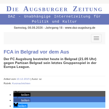
Die Augsburger Zeitung
DAZ - Unabhängige Internetzeitung für
Politik und Kultur
Samstag, 08.08.2026 - Jahrgang 18 - www.daz-augsburg.de
Toggle
navigati
FCA in Belgrad vor dem Aus
Der FC Augsburg bestreitet heute in Belgrad (21.05 Uhr)
gegen Partizan Belgrad sein letztes Gruppenspiel in der
Europa League.
Artikel vom
10.12.2015
| Autor: sz
Rubrik:
Kurznachrichten
teilen
teilen
teilen