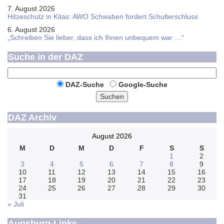
7. August 2026
Hitzeschutz in Kitas: AWO Schwaben fordert Schulterschluss
6. August 2026
„Schreiben Sie lieber, dass ich Ihnen unbequem war …“
Suche in der DAZ
DAZ-Suche
Google-Suche
Suchen
DAZ Archiv
August 2026
M
D
M
D
F
S
S
1
2
3
4
5
6
7
8
9
10
11
12
13
14
15
16
17
18
19
20
21
22
23
24
25
26
27
28
29
30
31
« Juli
Augsburg-Links