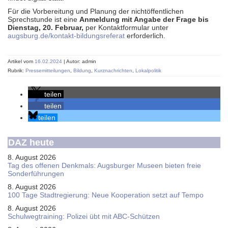
Für die Vorbereitung und Planung der nichtöffentlichen
Sprechstunde ist eine
Anmeldung mit Angabe der Frage bis
Dienstag, 20. Februar,
per
Kontaktformular unter
augsburg.de/kontakt-bildungsreferat
erforderlich.
Artikel vom
16.02.2024
| Autor: admin
Rubrik:
Pressemitteilungen
,
Bildung
,
Kurznachrichten
,
Lokalpolitik
teilen
teilen
teilen
DAZ heute
8. August 2026
Tag des offenen Denkmals: Augsburger Museen bieten freie
Sonderführungen
8. August 2026
100 Tage Stadtregierung: Neue Kooperation setzt auf Tempo
8. August 2026
Schul­weg­trai­ning: Poli­zei übt mit ABC-Schüt­zen