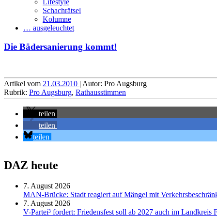
Lifestyle
Schachrätsel
Kolumne
… ausgeleuchtet
Die Bädersanierung kommt!
Artikel vom
21.03.2010
| Autor: Pro Augsburg
Rubrik:
Pro Augsburg
,
Rathausstimmen
teilen
teilen
teilen
DAZ heute
7. August 2026
MAN-Brücke: Stadt reagiert auf Mängel mit Verkehrsbeschrä
7. August 2026
V-Partei­³ fordert: Friedens­fest soll ab 2027 auch im Land­kreis 