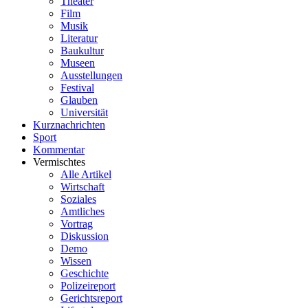
Theater
Film
Musik
Literatur
Baukultur
Museen
Ausstellungen
Festival
Glauben
Universität
Kurznachrichten
Sport
Kommentar
Vermischtes
Alle Artikel
Wirtschaft
Soziales
Amtliches
Vortrag
Diskussion
Demo
Wissen
Geschichte
Polizeireport
Gerichtsreport