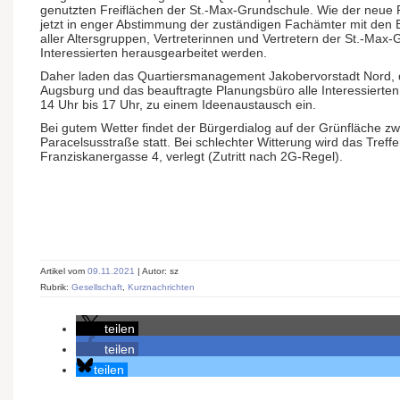
genutzten Freiflächen der St.-Max-Grundschule. Wie der neue Pl
jetzt in enger Abstimmung der zuständigen Fachämter mit de
aller Altersgruppen, Vertreterinnen und Vertretern der St.-Max
Interessierten herausgearbeitet werden.
Daher laden das Quartiersmanagement Jakobervorstadt Nord, 
Augsburg und das beauftragte Planungsbüro alle Interessierte
14 Uhr bis 17 Uhr, zu einem Ideenaustausch ein.
Bei gutem Wetter findet der Bürgerdialog auf der Grünfläche 
Paracelsusstraße statt. Bei schlechter Witterung wird das Treffe
Franziskanergasse 4, verlegt (Zutritt nach 2G-Regel).
Artikel vom
09.11.2021
| Autor: sz
Rubrik:
Gesellschaft
,
Kurznachrichten
teilen
teilen
teilen