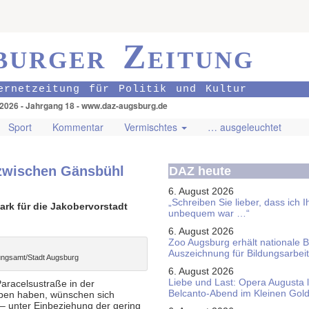
burger Zeitung
ernetzeitung für Politik und Kultur
.2026 - Jahrgang 18 - www.daz-augsburg.de
Sport
Kommentar
Vermischtes
… ausgeleuchtet
 zwischen Gänsbühl
DAZ heute
6. August 2026
„Schreiben Sie lieber, dass ich 
ark für die Jakobervorstadt
unbequem war …“
6. August 2026
Zoo Augsburg erhält nationale 
Auszeichnung für Bildungsarbeit
ungsamt/Stadt Augsburg
6. August 2026
Liebe und Last: Opera Augusta 
aracelsustraße in der
Belcanto-Abend im Kleinen Gol
eben haben, wünschen sich
 – unter Einbeziehung der gering