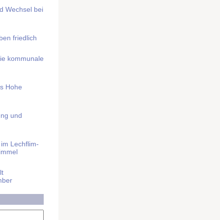
nd Wechsel bei
n friedlich
nd die kommunale
as Hohe
ung und
im Lech­flim­
himmel
t
mber