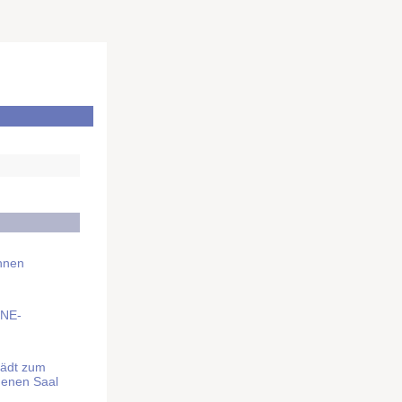
Ihnen
BNE-
lädt zum
denen Saal