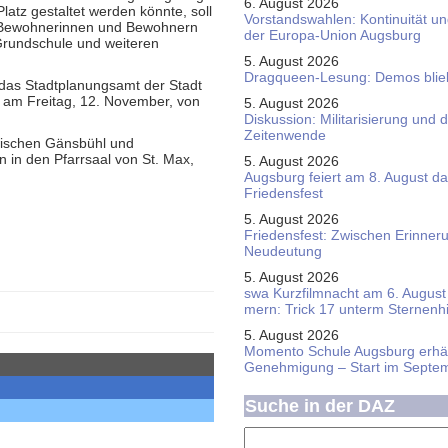
6. August 2026
atz gestaltet werden könnte, soll
Vorstandswahlen: Kontinuität u
n Bewohnerinnen und Bewohnern
der Europa-Union Augsburg
-Grundschule und weiteren
5. August 2026
Dragqueen-Lesung: Demos bliebe
das Stadtplanungsamt der Stadt
n am Freitag, 12. November, von
5. August 2026
Diskussion: Mi­li­ta­ri­sie­rung u
Zeitenwende
zwischen Gänsbühl und
n in den Pfarrsaal von St. Max,
5. August 2026
Augsburg feiert am 8. August d
Friedensfest
5. August 2026
Friedensfest: Zwischen Erinner
Neudeutung
5. August 2026
swa Kurz­film­nacht am 6. August 
mern: Trick 17 unterm Sternen­
5. August 2026
Momento Schule Augsburg erhäl
Genehmigung – Start im Septe
Suche in der DAZ