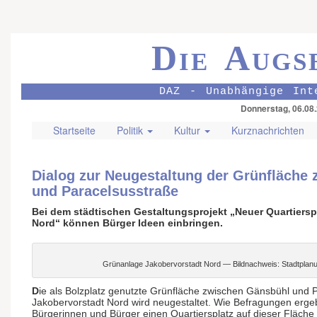
Die Augs
DAZ - Unabhängige Int
Donnerstag, 06.08
Startseite
Politik
Kultur
Kurznachrichten
Dialog zur Neugestaltung der Grünfläche
und Paracelsusstraße
Bei dem städtischen Gestaltungsprojekt „Neuer Quartiersp
Nord“ können Bürger Ideen einbringen.
Grünanlage Jakobervorstadt Nord — Bildnachweis: Stadtplan
D
ie als Bolzplatz genutzte Grünfläche zwischen Gänsbühl und P
Jakobervorstadt Nord wird neugestaltet. Wie Befragungen erg
Bürgerinnen und Bürger einen Quartiersplatz auf dieser Fläche