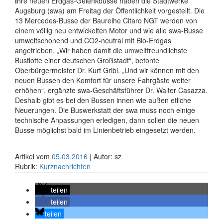
I
hre neuen Erdgas-Gelenkbusse haben die Stadtwerke
Augsburg (swa) am Freitag der Öffentlichkeit vorgestellt. Die
13 Mercedes-Busse der Baureihe Citaro NGT werden von
einem völlig neu entwickelten Motor und wie alle swa-Busse
umweltschonend und CO2-neutral mit Bio-Erdgas
angetrieben. „Wir haben damit die umweltfreundlichste
Busflotte einer deutschen Großstadt“, betonte
Oberbürgermeister Dr. Kurt Gribl. „Und wir können mit den
neuen Bussen den Komfort für unsere Fahrgäste weiter
erhöhen“, ergänzte swa-Geschäftsführer Dr. Walter Casazza.
Deshalb gibt es bei den Bussen innen wie außen etliche
Neuerungen. Die Buswerkstatt der swa muss noch einige
technische Anpassungen erledigen, dann sollen die neuen
Busse möglichst bald im Linienbetrieb eingesetzt werden.
Artikel vom
05.03.2016
| Autor: sz
Rubrik:
Kurznachrichten
teilen
teilen
teilen