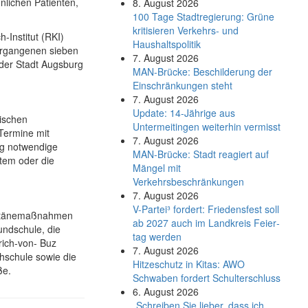
nlichen Patienten,
8. August 2026
100 Tage Stadtregierung: Grüne
kritisieren Verkehrs- und
-Institut (RKI)
Haushaltspolitik
vergangenen sieben
7. August 2026
der Stadt Augsburg
MAN-Brücke: Beschilderung der
Einschränkungen steht
7. August 2026
Update: 14-Jährige aus
ischen
Untermeitingen weiterhin vermisst
Termine mit
7. August 2026
ng notwendige
MAN-Brücke: Stadt reagiert auf
stem oder die
Mängel mit
Verkehrsbeschränkungen
7. August 2026
V-Partei­³ fordert: Friedens­fest soll
rantänemaßnahmen
ab 2027 auch im Land­kreis Feier­
rundschule, die
tag werden
rich-von- Buz
7. August 2026
hschule sowie die
Hitzeschutz in Kitas: AWO
ße.
Schwaben fordert Schulterschluss
6. August 2026
„Schreiben Sie lieber, dass ich