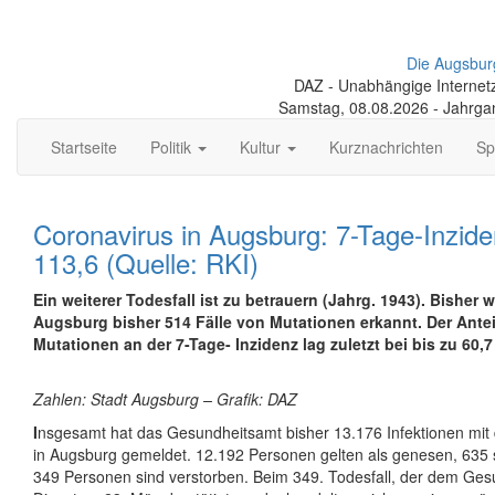
Die Augsbur
DAZ - Unabhängige Internetze
Samstag, 08.08.2026 - Jahrga
Startseite
Politik
Kultur
Kurznachrichten
Sp
Coronavirus in Augsburg: 7-Tage-Inzide
113,6 (Quelle: RKI)
Ein weiterer Todesfall ist zu betrauern (Jahrg. 1943). Bisher 
Augsburg bisher 514 Fälle von Mutationen erkannt. Der Anteil
Mutationen an der 7-Tage- Inzidenz lag zuletzt bei bis zu 60,7
Zahlen: Stadt Augsburg – Grafik: DAZ
I
nsgesamt hat das Gesundheitsamt bisher 13.176 Infektionen mit
in Augsburg gemeldet. 12.192 Personen gelten als genesen, 635 sin
349 Personen sind verstorben. Beim 349. Todesfall, der dem Ge