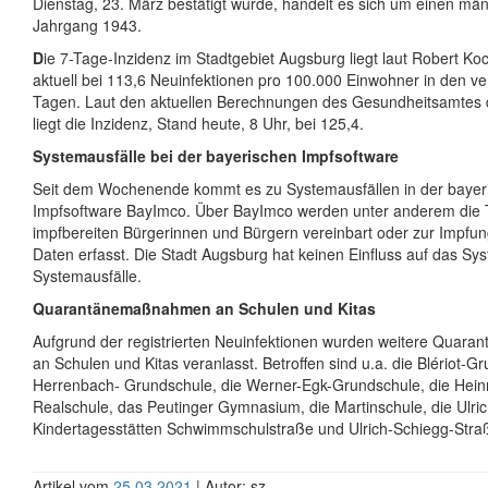
Dienstag, 23. März bestätigt wurde, handelt es sich um einen män
Jahrgang 1943.
D
ie 7-Tage-Inzidenz im Stadtgebiet Augsburg liegt laut Robert Koch
aktuell bei 113,6 Neuinfektionen pro 100.000 Einwohner in den 
Tagen. Laut den aktuellen Berechnungen des Gesundheitsamtes 
liegt die Inzidenz, Stand heute, 8 Uhr, bei 125,4.
Systemausfälle bei der bayerischen Impfsoftware
Seit dem Wochenende kommt es zu Systemausfällen in der bayer
Impfsoftware BayImco. Über BayImco werden unter anderem die 
impfbereiten Bürgerinnen und Bürgern vereinbart oder zur Impfu
Daten erfasst. Die Stadt Augsburg hat keinen Einfluss auf das Sy
Systemausfälle.
Quarantänemaßnahmen an Schulen und Kitas
Aufgrund der registrierten Neuinfektionen wurden weitere Qua
an Schulen und Kitas veranlasst. Betroffen sind u.a. die Blériot-G
Herrenbach- Grundschule, die Werner-Egk-Grundschule, die Hein
Realschule, das Peutinger Gymnasium, die Martinschule, die Ulric
Kindertagesstätten Schwimmschulstraße und Ulrich-Schiegg-Stra
Artikel vom
25.03.2021
| Autor: sz