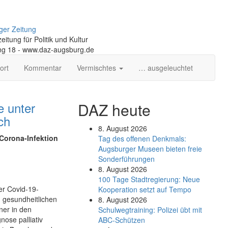
ger Zeitung
itung für Politik und Kultur
ng 18 - www.daz-augsburg.de
ort
Kommentar
Vermischtes
… ausgeleuchtet
e unter
DAZ heute
ch
8. August 2026
 Corona-Infektion
Tag des offenen Denkmals:
Augsburger Museen bieten freie
Sonderführungen
8. August 2026
100 Tage Stadtregierung: Neue
er Covid-19-
Kooperation setzt auf Tempo
 gesundheitlichen
8. August 2026
er in den
Schul­weg­trai­ning: Poli­zei übt mit
nose palliativ
ABC-Schüt­zen