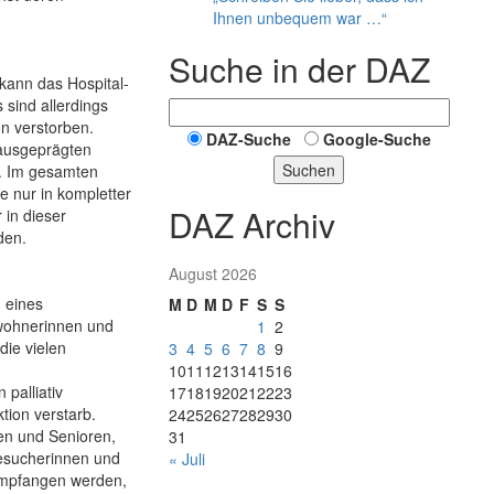
Ihnen unbequem war …“
Suche in der DAZ
kann das Hospital-
 sind allerdings
n verstorben.
DAZ-Suche
Google-Suche
d ausgeprägten
Suchen
. Im gesamten
 nur in kompletter
DAZ Archiv
in dieser
den.
August 2026
 eines
M
D
M
D
F
S
S
wohnerinnen und
1
2
die vielen
3
4
5
6
7
8
9
10
11
12
13
14
15
16
palliativ
17
18
19
20
21
22
23
tion verstarb.
24
25
26
27
28
29
30
nen und Senioren,
31
Besucherinnen und
« Juli
empfangen werden,