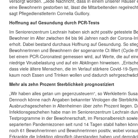
versorgt worden. „Jede Nachricht, dass in einem unserer Häuser
eine Bewohnerin gestorben ist, lässt die Mitarbeitenden regelrech
sagt Pflegedienstleiterin Cornelia Guillory.
Hoffnung auf Gesundung durch PCR-Tests
Im Seniorenzentrum Lechrain haben sich acht positiv getestete 
Bewohner im Alter zwischen 84 bis 96 Jahren nach der Corona-Inf
erholt. Dabei bestand durchaus Hoffnung auf Gesundung. So stieg
Bewohnerinnen und Bewohnern der sogenannte Ct-Wert (Cycle-th
bei einem PCR-Coronatest gemessen wird, auf Werte, die auf eine
niedrige Virusbelastung und auf ein Abklingen hinweisen. „Entsche
dass viele ältere Menschen, die im Verlauf stärkere Covid-19-Sy
kaum noch Essen und Trinken wollen und dadurch sehrgeschwächt 
Mehr als zehn Prozent Sterblichkeit prognostiziert
„Wir haben alles getan um gegenzusteuern“, so Werkleiterin Sus
Dennoch könne nach Angaben bekannter Virologen die Sterblichke
Ausbruchsgeschehen in Altenheimen über zehn Prozent liegen. D
Infektionsgeschehen habe man im Seniorenzentrum Lechrain durc
Testprogramme in der Bewohnerschaft, im Personalbereich sowie
separierten Pandemiezonen seit rund 14 Tagen stabil halten könn
noch 61 Bewohnerinnen und Bewohnerinnen positiv, wobei vorauss
Erkrankte die Infektion glimpflich überstanden haben und demnäc