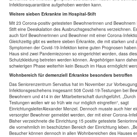
Infektionsquarantäne aufgehoben werden kann.
Weitere sieben Erkrankte im Hospital-Stift
Mit 23 Corona-positiv getesteten Bewohnerinnen und Bewohnern 
Stift eine Deeskalation des Ausbruchsgeschehens verzeichnen. Es
auch fünf Bewohnerinnen und Bewohner mit einer Corona-Infektio
Gleichzeitig gibt es weitere sieben Erkrankte, die mit starken un
Symptomen der Covid-19-Infektion keine guten Prognosen haben
Haus sind zwei Pandemiezonen so eingerichtet worden, dass diese
Schutzkleidung betreten werden können. Angehörigen kann daher 
schwierigen Phase weiterhin kein Besuch im Haus ermöglicht wer
Wohnbereich für demenziell Erkrankte besonders betroffen
Das Seniorenzentrum Servatius hat im November zur Vorbeugung
Infektionsgeschehens insgesamt 508 Covid-19-Testungen bei Be
Bewohnern und 414 in der Mitarbeiterschaft durchgeführt. „Durch 
Testungen wollen wir so früh wie nur möglich eingreifen“, sagt
EinrichtungsleiterAlexander Menzel. Dennoch musste auch hier ein 
versorgter Bewohner gemeldet werden, der mit einer Corona-Infek
Bisher verzeichnete die Einrichtung 15 positiv getestete Seniorin
die vornehmlich im beschützten Bereich der Einrichtung leben. „
Besucher können dennoch in allen Wohnbereichen des Hauses 