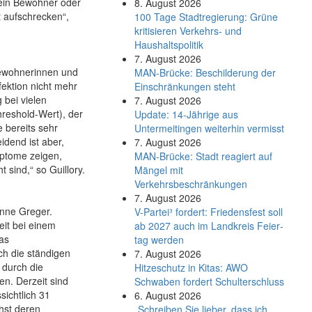
 ein Bewohner oder
8. August 2026
t aufschrecken“,
100 Tage Stadtregierung: Grüne
kritisieren Verkehrs- und
Haushaltspolitik
7. August 2026
Bewohnerinnen und
MAN-Brücke: Beschilderung der
ektion nicht mehr
Einschränkungen steht
 bei vielen
7. August 2026
reshold-Wert), der
Update: 14-Jährige aus
 bereits sehr
Untermeitingen weiterhin vermisst
idend ist aber,
7. August 2026
mptome zeigen,
MAN-Brücke: Stadt reagiert auf
sind,“ so Guillory.
Mängel mit
Verkehrsbeschränkungen
7. August 2026
anne Greger.
V-Partei­³ fordert: Friedens­fest soll
it bei einem
ab 2027 auch im Land­kreis Feier­
as
tag werden
h die ständigen
7. August 2026
 durch die
Hitzeschutz in Kitas: AWO
en. Derzeit sind
Schwaben fordert Schulterschluss
ichtlich 31
6. August 2026
hst deren
„Schreiben Sie lieber, dass ich