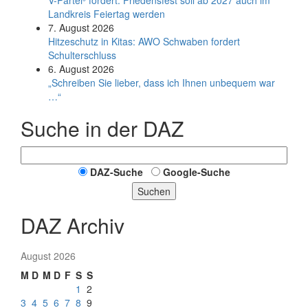
V-Partei­³ fordert: Friedens­fest soll ab 2027 auch im
Land­kreis Feier­tag werden
7. August 2026
Hitzeschutz in Kitas: AWO Schwaben fordert
Schulterschluss
6. August 2026
„Schreiben Sie lieber, dass ich Ihnen unbequem war
…“
Suche in der DAZ
DAZ-Suche
Google-Suche
Suchen
DAZ Archiv
August 2026
M
D
M
D
F
S
S
1
2
3
4
5
6
7
8
9