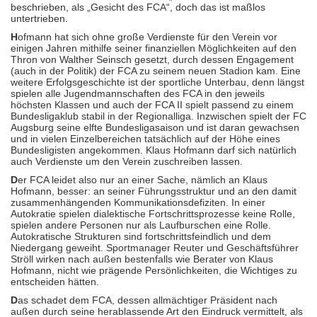
beschrieben, als „Gesicht des FCA“, doch das ist maßlos
untertrieben.
H
ofmann hat sich ohne große Verdienste für den Verein vor
einigen Jahren mithilfe seiner finanziellen Möglichkeiten auf den
Thron von Walther Seinsch gesetzt, durch dessen Engagement
(auch in der Politik) der FCA zu seinem neuen Stadion kam. Eine
weitere Erfolgsgeschichte ist der sportliche Unterbau, denn längst
spielen alle Jugendmannschaften des FCA in den jeweils
höchsten Klassen und auch der FCA II spielt passend zu einem
Bundesligaklub stabil in der Regionalliga. Inzwischen spielt der FC
Augsburg seine elfte Bundesligasaison und ist daran gewachsen
und in vielen Einzelbereichen tatsächlich auf der Höhe eines
Bundesligisten angekommen. Klaus Hofmann darf sich natürlich
auch Verdienste um den Verein zuschreiben lassen.
D
er FCA leidet also nur an einer Sache, nämlich an Klaus
Hofmann, besser: an seiner Führungsstruktur und an den damit
zusammenhängenden Kommunikationsdefiziten. In einer
Autokratie spielen dialektische Fortschrittsprozesse keine Rolle,
spielen andere Personen nur als Laufburschen eine Rolle.
Autokratische Strukturen sind fortschrittsfeindlich und dem
Niedergang geweiht. Sportmanager Reuter und Geschäftsführer
Ströll wirken nach außen bestenfalls wie Berater von Klaus
Hofmann, nicht wie prägende Persönlichkeiten, die Wichtiges zu
entscheiden hätten.
D
as schadet dem FCA, dessen allmächtiger Präsident nach
außen durch seine herablassende Art den Eindruck vermittelt, als