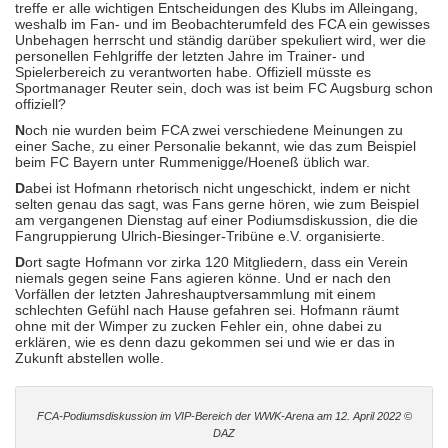
treffe er alle wichtigen Entscheidungen des Klubs im Alleingang,
weshalb im Fan- und im Beobachterumfeld des FCA ein gewisses
Unbehagen herrscht und ständig darüber spekuliert wird, wer die
personellen Fehlgriffe der letzten Jahre im Trainer- und
Spielerbereich zu verantworten habe. Offiziell müsste es
Sportmanager Reuter sein, doch was ist beim FC Augsburg schon
offiziell?
N
och nie wurden beim FCA zwei verschiedene Meinungen zu
einer Sache, zu einer Personalie bekannt, wie das zum Beispiel
beim FC Bayern unter Rummenigge/Hoeneß üblich war.
D
abei ist Hofmann rhetorisch nicht ungeschickt, indem er nicht
selten genau das sagt, was Fans gerne hören, wie zum Beispiel
am vergangenen Dienstag auf einer Podiumsdiskussion, die die
Fangruppierung Ulrich-Biesinger-Tribüne e.V. organisierte.
D
ort sagte Hofmann vor zirka 120 Mitgliedern, dass ein Verein
niemals gegen seine Fans agieren könne. Und er nach den
Vorfällen der letzten Jahreshauptversammlung mit einem
schlechten Gefühl nach Hause gefahren sei. Hofmann räumt
ohne mit der Wimper zu zucken Fehler ein, ohne dabei zu
erklären, wie es denn dazu gekommen sei und wie er das in
Zukunft abstellen wolle.
FCA-Podiumsdiskussion im VIP-Bereich der WWK-Arena am 12. April 2022 ©
DAZ