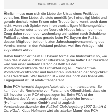
Klaus Hofmann – Foto © DAZ
Ä
hnlich muss man sich die Liebe der Ultras eines Profiklubs
vorstellen: Eine Liebe, die stets unerfüllt (weil einseitig) bleibt und
gerade deshalb keine Krisen oder Treuebrüche kennt, auch dann
nicht, wenn sich Spieler von ihren zweistelligen Millionengehälter
Gucci-Jacken oder anderen Neureich-Nippes leisten, dummes
Zeug daher reden oder wochenlang uninspiriert nach Schablone
Fußball spielen, wie das gerade beim FC Bayern der Fall ist,
dessen Mitglieder bei der letzten Jahreshauptversammlung des
Vereins immerhin den Aufstand probten, weil ihre Anträge nicht
zugelassen wurden.
D
abei funktioniert beim FC Bayern formal die Klubstruktur so, wie
man das in der Augsburger Ultraszene gerne hätte: Der Präsident
wird von einer anderen Person gestellt als der
Vorstandsvorsitzende der Profiabteilung AG. Präsident wie
Vorstandsvorsitzender und Investoren unterliegen der Möglichkeit
eines Wechsels. Wer Investor ist – und wie hoch das finanzielle
Engagement ist, ist relativ transparent.
B
eim FCA herrscht dagegen Autokratie und Intransparenz. So
kam über die Recherche von Fans an die Öffentlichkeit, dass ein
US-Investor beim FCA eingestiegen ist. Beim FCA ist der
Präsident des Vereins zugleich der maßgebliche Investor
(
Hofmann Investoren GmbH) und ist zugleich
Vorstandsvorsitzender der
Fußball-Club Augsburg 1907 GmbH &
Co. KGaA.
Klaus Hofmann wird als „starker Mann“ des FCA