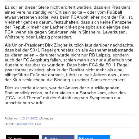
E
s soll an dieser Stelle nicht erörtert werden, dass ein Präsident
eines Vereins ständig vor Ort sein sollte – oder vom Fußball
etwas verstehen sollte, was beim FCA wohl eher nicht der Fall ist.
Vielmehr geht es darum, festzuhalten, dass sich keine Fanszene
der Republik mehr der Lächerlichkeit preisgibt als diejenige des
FCA, wenn sie gegen Strukturen wie in Sinsheim, Leverkusen,
Wolfsburg oder Leipzig protestiert.
A
ls Union-Präsident Dirk Zingler kürzlich laut darüber nachdachte,
dass bei der 50+1 Regel grundsätzlich alle Ausnahmetatbestände
zu klären seien – darunter würde nicht nur RB Leipzig, sondern
auch der FC Augsburg fallen, schien man sich nur außerhalb von
Augsburg darüber zu wundern. Dass beim FCA die 50+1 Regel
zwar formal existiert, aber in der Realität nicht mehr als eine
alibigeführte Fußnote darstellt, führt u.a. seit Jahren dazu, dass
der Klub schleichend die Bindung zu seiner Fanszene verliert.
D
ies zu verdeutlichen, war der Anlass der zurückliegenden
Podiumsdiskussion, auf der vieles zur Sprache kam, aber das
„FCA-Leid-Thema“ mit der Aufzählung von Symptomen nur
umschrieben wurde.
Artikel vom
15.04.2022
| Autor: sz
Rubrik:
Gesellschaft
,
FCA