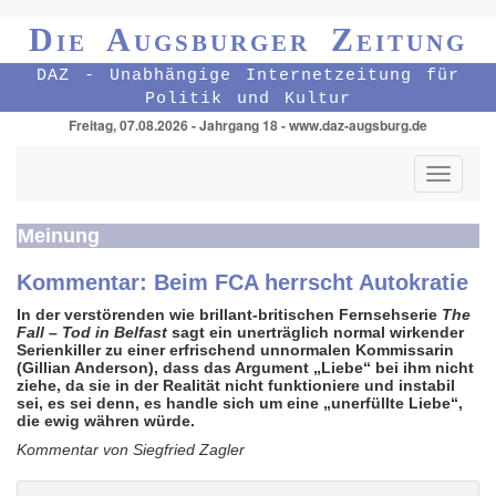
Die Augsburger Zeitung
DAZ - Unabhängige Internetzeitung für
Politik und Kultur
Freitag, 07.08.2026 - Jahrgang 18 - www.daz-augsburg.de
Toggle
navigati
Meinung
Kommentar: Beim FCA herrscht Autokratie
In der verstörenden wie brillant-britischen Fernsehserie
The
Fall – Tod in Belfast
sagt ein unerträglich normal wirkender
Serienkiller zu einer erfrischend unnormalen Kommissarin
(Gillian Anderson), dass das Argument „Liebe“ bei ihm nicht
ziehe, da sie in der Realität nicht funktioniere und instabil
sei, es sei denn, es handle sich um eine „unerfüllte Liebe“,
die ewig währen würde.
Kommentar von Siegfried Zagler