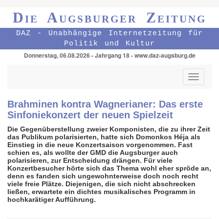
Die Augsburger Zeitung
DAZ - Unabhängige Internetzeitung für
Politik und Kultur
Donnerstag, 06.08.2026 - Jahrgang 18 - www.daz-augsburg.de
Toggle
navigati
Brahminen kontra Wagnerianer: Das erste
Sinfoniekonzert der neuen Spielzeit
Die Gegenüberstellung zweier Komponisten, die zu ihrer Zeit
das Publikum polarisierten, hatte sich Domonkos Héja als
Einstieg in die neue Konzertsaison vorgenommen. Fast
schien es, als wollte der GMD die Augsburger auch
polarisieren, zur Entscheidung drängen. Für viele
Konzertbesucher hörte sich das Thema wohl eher spröde an,
denn es fanden sich ungewohnterweise doch noch recht
viele freie Plätze. Diejenigen, die sich nicht abschrecken
ließen, erwartete ein dichtes musikalisches Programm in
hochkarätiger Aufführung.