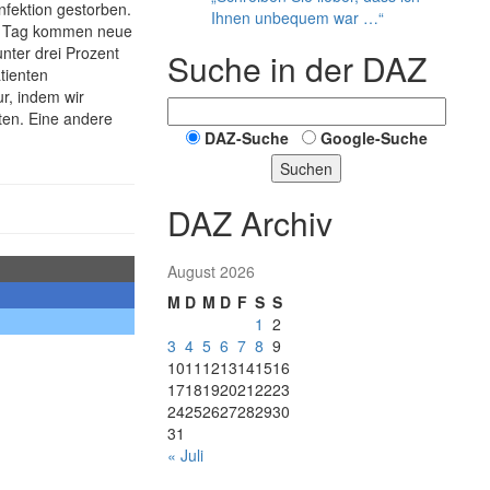
nfektion gestorben.
Ihnen unbequem war …“
den Tag kommen neue
unter drei Prozent
Suche in der DAZ
tienten
ur, indem wir
ten. Eine andere
DAZ-Suche
Google-Suche
Suchen
DAZ Archiv
August 2026
M
D
M
D
F
S
S
1
2
3
4
5
6
7
8
9
10
11
12
13
14
15
16
17
18
19
20
21
22
23
24
25
26
27
28
29
30
31
« Juli