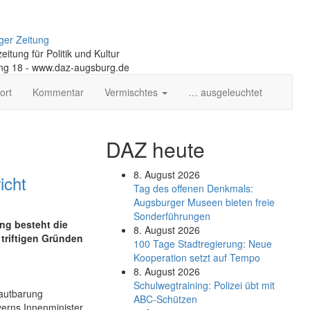
ger Zeitung
itung für Politik und Kultur
ng 18 - www.daz-augsburg.de
ort
Kommentar
Vermischtes
… ausgeleuchtet
DAZ heute
8. August 2026
icht
Tag des offenen Denkmals:
Augsburger Museen bieten freie
Sonderführungen
ng besteht die
8. August 2026
triftigen Gründen
100 Tage Stadtregierung: Neue
Kooperation setzt auf Tempo
8. August 2026
Schul­weg­trai­ning: Poli­zei übt mit
lautbarung
ABC-Schüt­zen
yerns Innenminister