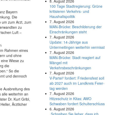
8. August 2026
100 Tage Stadtregierung: Grüne
kritisieren Verkehrs- und
ganz Bayern
Haushaltspolitik
nkung. Die
7. August 2026
so um zum Arzt, zum
MAN-Brücke: Beschilderung der
Verwandten zu
Einschränkungen steht
ischen Luft –
7. August 2026
Update: 14-Jährige aus
n
Untermeitingen weiterhin vermisst
– im Rahmen eines
7. August 2026
tern und ohne
MAN-Brücke: Stadt reagiert auf
r eine Wiese zu
Mängel mit
rg die
Verkehrsbeschränkungen
en.“ So die
7. August 2026
immt und dennoch
V-Partei­³ fordert: Friedens­fest soll
ab 2027 auch im Land­kreis Feier­
tag werden
ie Ausbreitung des
7. August 2026
 alle weiterhin an
Hitzeschutz in Kitas: AWO
er Dr. Kurt Gribl,
Schwaben fordert Schulterschluss
eller, Ärztlicher
6. August 2026
„Schreiben Sie lieber, dass ich