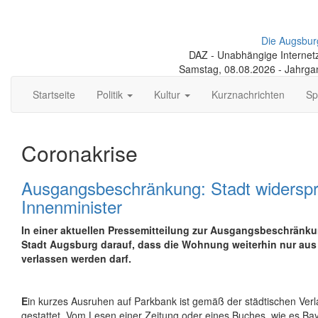
Die Augsbur
DAZ - Unabhängige Internetze
Samstag, 08.08.2026 - Jahrga
Startseite
Politik
Kultur
Kurznachrichten
Sp
Coronakrise
Ausgangsbeschränkung: Stadt widerspr
Innenminister
In einer aktuellen Pressemitteilung zur Ausgangsbeschränku
Stadt Augsburg darauf, dass die Wohnung weiterhin nur aus 
verlassen werden darf.
E
in kurzes Ausruhen auf Parkbank ist gemäß der städtischen Ver
gestattet. Vom Lesen einer Zeitung oder eines Buches, wie es Ba