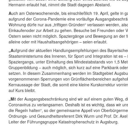
Hermann erlaubt hat, nimmt die Stadt dagegen Abstand.
A
uch am Osterwochenende, bis einschließlich 19. April, gelte in 
aufgrund der Corona-Pandemie eine vorläufige Ausgangsbeschrä
Wohnung dürfe nur aus „triftigen Gründen“ verlassen werden, al
Einkaufenoder zur Arbeit zu gehen. Besuche bei Freunden oder 
Ostern seien nicht möglich. Spaziergänge und Bewegung an der fr
alleine oder mit Haushaltsangehörigen – seien erlaubt.
„A
ufgrund der aktuellen Handlungsempfehlungen des Bayerische
Staatsministeriums des Inneren, für Sport und Integration ist es 
Spaziergangs, unter Einhaltung des Mindestabstands von 1,5 Me
Gruppenbildung – auch möglich, sich kurz auf eine Parkbank ode
setzen. In diesem Zusammenhang werden im Stadtgebiet Augsbu
vorgenommenen Sperrungen von Grünflächenbereichen aufgehob
Kernaussage der Stadt, die somit eine kleine Kurskorrektur vorn
auf Kurs bleibt.
„M
it der Ausgangsbeschränkung sind wir auf einem guten Weg, d
Coronavirus zu verlangsamen. Deshalb ist es wichtig, dass wir uns
die Regeln halten“, so der gemeinsame Appell von Oberbürgermeist
Ordnungs- und Gesundheitsreferent Dirk Wurm und Prof. Dr. Axel H
Leiter der Führungsgruppe Katastrophenschutz in Augsburg.