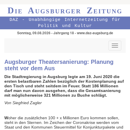
Die Augsburger Zeitung
DAZ - Unabhängige Internetzeitung für
Politik und Kultur
Sonntag, 09.08.2026 - Jahrgang 18 - www.daz-augsburg.de
Toggle
navigati
Augsburger Theatersanierung: Planung
steht vor dem Aus
Die Stadtregierung in Augsburg legte am 19. Juni 2020 die
ersten belastbaren Zahlen bezüglich der Kostenplanung auf
den Tisch und steht seitdem im Feuer. Statt 186 Millionen
darf man nun davon ausgehen, dass die Gesamtsanierung
mit möglicherweise 321 Millionen zu Buche schlägt.
Von Siegfried Zagler
W
oher die zusätzlichen 100 + x Millionen Euro kommen sollen,
steht in den Sternen. Im Zeichen der Coronakrise werden vom
Staat und den Kommunen Steuermittel für Konjunkturpakete und