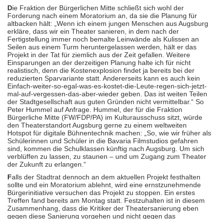
D
ie Fraktion der Bürgerlichen Mitte schließt sich wohl der
Forderung nach einem Moratorium an, da sie die Planung für
altbacken hält: „Wenn ich einem jungen Menschen aus Augsburg
erkläre, dass wir ein Theater sanieren, in dem nach der
Fertigstellung immer noch bemalte Leinwände als Kulissen an
Seilen aus einem Turm heruntergelassen werden, hält er das
Projekt in der Tat für ziemlich aus der Zeit gefallen. Weitere
Einsparungen an der derzeitigen Planung halte ich für nicht
realistisch, denn die Kostenexplosion findet ja bereits bei der
reduzierten Sparvariante statt. Andererseits kann es auch kein
Einfach-weiter-so-egal-was-es-kostet-die-Leute-regen-sich-jetzt-
mal-auf-vergessen-das-aber-wieder geben. Das ist weiten Teilen
der Stadtgesellschaft aus guten Gründen nicht vermittelbar.“ So
Peter Hummel auf Anfrage. Hummel, der für die Fraktion
Bürgerliche Mitte (FW/FDP/PA) im Kulturausschuss sitzt, würde
den Theaterstandort Augsburg gerne zu einem weltweiten
Hotspot für digitale Bühnentechnik machen: „So, wie wir früher als
Schülerinnen und Schüler in die Bavaria Filmstudios gefahren
sind, kommen die Schulklassen künftig nach Augsburg. Um sich
verblüffen zu lassen, zu staunen – und um Zugang zum Theater
der Zukunft zu erlangen.“
F
alls der Stadtrat dennoch an dem aktuellen Projekt festhalten
sollte und ein Moratorium ablehnt, wird eine ernstzunehmende
Bürgerinitiative versuchen das Projekt zu stoppen. Ein erstes
Treffen fand bereits am Montag statt. Festzuhalten ist in diesem
Zusammenhang, dass die Kritiker der Theatersanierung eben
gegen diese Sanierung vorgehen und nicht gegen das