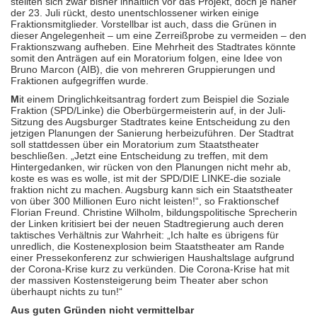
stellten sich zwar bisher inhaltlich vor das Projekt, doch je näher
der 23. Juli rückt, desto unentschlossener wirken einige
Fraktionsmitglieder. Vorstellbar ist auch, dass die Grünen in
dieser Angelegenheit – um eine Zerreißprobe zu vermeiden – den
Fraktionszwang aufheben. Eine Mehrheit des Stadtrates könnte
somit den Anträgen auf ein Moratorium folgen, eine Idee von
Bruno Marcon (AIB), die von mehreren Gruppierungen und
Fraktionen aufgegriffen wurde.
M
it einem Dringlichkeitsantrag fordert zum Beispiel die Soziale
Fraktion (SPD/Linke) die Oberbürgermeisterin auf, in der Juli-
Sitzung des Augsburger Stadtrates keine Entscheidung zu den
jetzigen Planungen der Sanierung herbeizuführen. Der Stadtrat
soll stattdessen über ein Moratorium zum Staatstheater
beschließen. „Jetzt eine Entscheidung zu treffen, mit dem
Hintergedanken, wir rücken von den Planungen nicht mehr ab,
koste es was es wolle, ist mit der SPD/DIE LINKE-die soziale
fraktion nicht zu machen. Augsburg kann sich ein Staatstheater
von über 300 Millionen Euro nicht leisten!“, so Fraktionschef
Florian Freund. Christine Wilholm, bildungspolitische Sprecherin
der Linken kritisiert bei der neuen Stadtregierung auch deren
taktisches Verhältnis zur Wahrheit: „Ich halte es übrigens für
unredlich, die Kostenexplosion beim Staatstheater am Rande
einer Pressekonferenz zur schwierigen Haushaltslage aufgrund
der Corona-Krise kurz zu verkünden. Die Corona-Krise hat mit
der massiven Kostensteigerung beim Theater aber schon
überhaupt nichts zu tun!“
Aus guten Gründen nicht vermittelbar