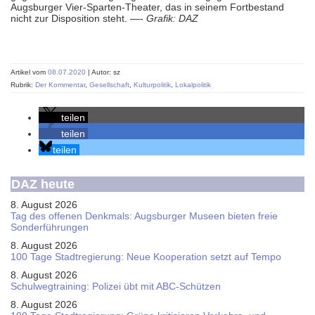
Augsburger Vier-Sparten-Theater, das in seinem Fortbestand
nicht zur Disposition steht. —-
Grafik: DAZ
Artikel vom
08.07.2020
| Autor: sz
Rubrik:
Der Kommentar
,
Gesellschaft
,
Kulturpolitik
,
Lokalpolitik
teilen
teilen
teilen
DAZ heute
8. August 2026
Tag des offenen Denkmals: Augsburger Museen bieten freie
Sonderführungen
8. August 2026
100 Tage Stadtregierung: Neue Kooperation setzt auf Tempo
8. August 2026
Schul­weg­trai­ning: Poli­zei übt mit ABC-Schüt­zen
8. August 2026