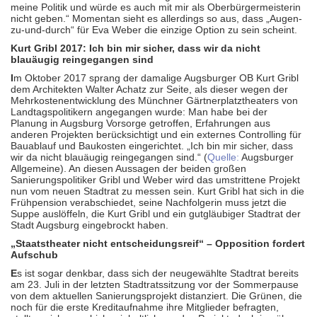
meine Politik und würde es auch mit mir als Oberbürgermeisterin
nicht geben.“ Momentan sieht es allerdings so aus, dass „Augen-
zu-und-durch“ für Eva Weber die einzige Option zu sein scheint.
Kurt Gribl 2017: Ich bin mir sicher, dass wir da nicht
blauäugig reingegangen sind
I
m Oktober 2017 sprang der damalige Augsburger OB Kurt Gribl
dem Architekten Walter Achatz zur Seite, als dieser wegen der
Mehrkostenentwicklung des Münchner Gärtnerplatztheaters von
Landtagspolitikern angegangen wurde: Man habe bei der
Planung in Augsburg Vorsorge getroffen, Erfahrungen aus
anderen Projekten berücksichtigt und ein externes Controlling für
Bauablauf und Baukosten eingerichtet. „Ich bin mir sicher, dass
wir da nicht blauäugig reingegangen sind.“ (
Quelle:
Augsburger
Allgemeine). An diesen Aussagen der beiden großen
Sanierungspolitiker Gribl und Weber wird das umstrittene Projekt
nun vom neuen Stadtrat zu messen sein. Kurt Gribl hat sich in die
Frühpension verabschiedet, seine Nachfolgerin muss jetzt die
Suppe auslöffeln, die Kurt Gribl und ein gutgläubiger Stadtrat der
Stadt Augsburg eingebrockt haben.
„Staatstheater nicht entscheidungsreif“ – Opposition fordert
Aufschub
E
s ist sogar denkbar, dass sich der neugewählte Stadtrat bereits
am 23. Juli in der letzten Stadtratssitzung vor der Sommerpause
von dem aktuellen Sanierungsprojekt distanziert. Die Grünen, die
noch für die erste Kreditaufnahme ihre Mitglieder befragten,