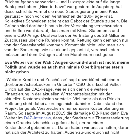
Pflichtaufgaben verwendet – und Luxusprojekte auf die lange
Bank geschoben. „Nice-to-have“ war gestern. In Augsburg hat
diese schlichte Formel die neue Stadtregierung in eine Krise
gestürzt – noch vor dem Verstreichen der 100-Tage-Frist.
Kollektives Schweigen scheint das Gebot der Stunde zu sein. Die
Grünen sind darüber hinaus in der Versenkung verschwunden
und hoffen wohl darauf, dass man mit Klima-Statements und
einem CSU-Amigo-Deal wie bei der Verfristung des 28-Millionen
Zuschusses über die Runden kommt. Rettung kann demnach nur
von der Staatskanzlei kommen. Kommt sie nicht, wird man sich
von der Sanierung, wie sie aktuell geplant ist, verabschieden
müssen und dem Drängen auf ein Moratorium nachgeben.
Eva Weber vor der Wahl: Augen-zu-und-durch ist nicht meine
Politik und würde es auch mit mir als Oberbürgermeisterin
nicht geben
„W
eitere Kredite und Zuschüsse“ sagt unverblümt mit einem
„hörbaren Achselzucken im Unterton“ CSU-Bezirkschef Volker
Ullrich auf die DAZ-Frage, wie er sich denn die weitere
Finanzierung in der aktuellen Wirtschaftssituation mit der
aktuellen Kostenexplosion vorstelle. Viel mehr als das Prinzip
Hoffnung steht dabei allerdings nicht dahinter. Dabei stand das
Projekt lange als Versprechen einer seriösen Kostenplanung im
Raum. So sagte im August 2019 die damalige OB-Kandidatin Eva
Weber im
DAZ-Interview
, dass „der Stadtrat zur Theatersanierung
einen Grundsatzbeschluss gefasst hat, der an einen
Kostendeckel gebunden ist. Daran haben wir uns zu halten, daran
hat sich der Architekt zu halten. Augen-zu-und-durch ist nicht