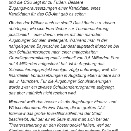
und die CSU liegt ihr zu Füßen. Bessere
Zugangsvoraussetzungen einer Kandidatin, eines
Kandidaten für das OB-Amt gab es selten.
O
b das der Wähler auch so sieht? Das könnte u.a. davon
abhängen, wie sich Frau Weber zur Theatersanierung
positioniert – oder davon, wie es mit den maroden
Augsburger Schulen weitergeht.
Während man in der
nahgelegenen Bayerischen Landeshauptstadt München bei
den Schulsanierungen nach einer mangelhaften
Grundlagenermittlung relativ schnell von 3,5 Milliarden Euro
auf 6 Milliarden aufgestockt hat, ist in Augsburg das
Schulsanierungsprojekt weniger zügig unterwegs, weil
die
finanziellen Voraussetzungen in Augsburg eben andere sind
als in München.
Für die Augsburger Schulsanierungen
wurde zwar ein zweites Schulsonderprogramm aufgelegt,
das aber natürlich nicht reichen wird.
N
iemand weiß das besser als die Augsburger Finanz- und
Wirtschaftsreferentin Eva Weber, die im großen DAZ-
Interview das große Investitionsdilemma der Stadt
beschreibt. Auf der einen Seite muss man sich bei der
Theatersanierung an den Kostendeckel halten, weil der
Stadtrat das so beschlossen hat, auf der anderen Seite will