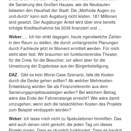
die Sanierung des Großen Hauses, wie die Neubauten
belasten den Haushalt der Stadt: Die „Methode Augen-zu-
und-durch“ kann sich Augsburg nicht leisten. 187 Millionen
sind gesetzt. Der Augsburger Anteil wird über eine bereits
erfolgte Kreditaufnahme bis 2039 finanziert und …
Weber
: … Ich bin strikt dagegen, heute irgendwelche Zahlen
in den Raum zu stellen, die durch umfangreiche Planungen
durch Fachleute jetzt im Moment ermittelt werden. Für mich
steht aber fest: Wir brauchen ein funktionierendes Theater,
für die Crew, für die Besucher, vor allem aber für die
Umsetzung der Ergebnisse aus der Bürgerbeteiligung.
DAZ
: Gibt es kein Worst-Case-Szenario, falls die Kosten
durch die Decke gehen sollten? Ab welcher Mehrkosten-
Entwicklung würden Sie als Finanzreferentin aus dem
Sanierungsprojektaussteigen wollen? Bei welchem Betrag
wäre das Ende der Fahnenstange erreicht? Wie wäre damit
umzugehen, wenn sich die tatsächlichen Kosten des Projekts
zum Beispiel verdoppeln würden?
Weber
: Ich lasse mich nicht zu Spekulationen hinreißen. Das
wird auch denen nicht gerecht, die jeden Tag um dieses
Projekt ringen. Dass es räumlich funktioniert. Dass es baulich