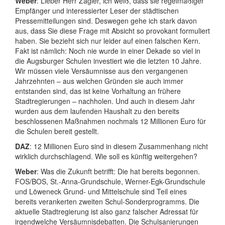
Weber
: Lieber Herr Zagler, ich weiß, dass sie regelmäßiger
Empfänger und interessierter Leser der städtischen
Pressemitteilungen sind. Deswegen gehe ich stark davon
aus, dass Sie diese Frage mit Absicht so provokant formuliert
haben. Sie bezieht sich nur leider auf einen falschen Kern.
Fakt ist nämlich: Noch nie wurde in einer Dekade so viel in
die Augsburger Schulen investiert wie die letzten 10 Jahre.
Wir müssen viele Versäumnisse aus den vergangenen
Jahrzehnten – aus welchen Gründen sie auch immer
entstanden sind, das ist keine Vorhaltung an frühere
Stadtregierungen – nachholen. Und auch in diesem Jahr
wurden aus dem laufenden Haushalt zu den bereits
beschlossenen Maßnahmen nochmals 12 Millionen Euro für
die Schulen bereit gestellt.
DAZ
: 12 Millionen Euro sind in diesem Zusammenhang nicht
wirklich durchschlagend. Wie soll es künftig weitergehen?
Weber
: Was die Zukunft betrifft: Die hat bereits begonnen.
FOS/BOS, St.-Anna-Grundschule, Werner-Egk-Grundschule
und Löweneck Grund- und Mittelschule sind Teil eines
bereits verankerten zweiten Schul-Sonderprogramms. Die
aktuelle Stadtregierung ist also ganz falscher Adressat für
irgendwelche Versäumnisdebatten. Die Schulsanierungen