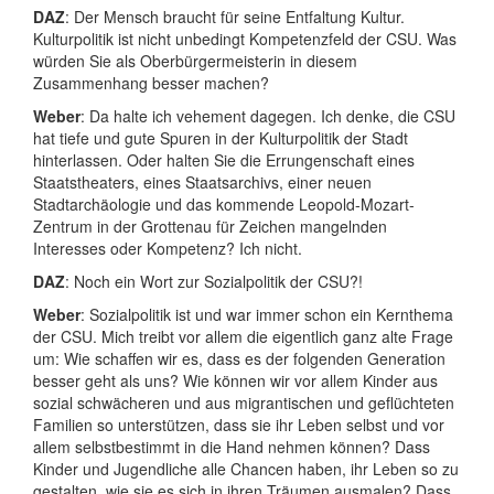
DAZ
: Der Mensch braucht für seine Entfaltung Kultur.
Kulturpolitik ist nicht unbedingt Kompetenzfeld der CSU. Was
würden Sie als Oberbürgermeisterin in diesem
Zusammenhang besser machen?
Weber
: Da halte ich vehement dagegen. Ich denke, die CSU
hat tiefe und gute Spuren in der Kulturpolitik der Stadt
hinterlassen. Oder halten Sie die Errungenschaft eines
Staatstheaters, eines Staatsarchivs, einer neuen
Stadtarchäologie und das kommende Leopold-Mozart-
Zentrum in der Grottenau für Zeichen mangelnden
Interesses oder Kompetenz? Ich nicht.
DAZ
: Noch ein Wort zur Sozialpolitik der CSU?!
Weber
: Sozialpolitik ist und war immer schon ein Kernthema
der CSU. Mich treibt vor allem die eigentlich ganz alte Frage
um: Wie schaffen wir es, dass es der folgenden Generation
besser geht als uns? Wie können wir vor allem Kinder aus
sozial schwächeren und aus migrantischen und geflüchteten
Familien so unterstützen, dass sie ihr Leben selbst und vor
allem selbstbestimmt in die Hand nehmen können? Dass
Kinder und Jugendliche alle Chancen haben, ihr Leben so zu
gestalten, wie sie es sich in ihren Träumen ausmalen? Dass