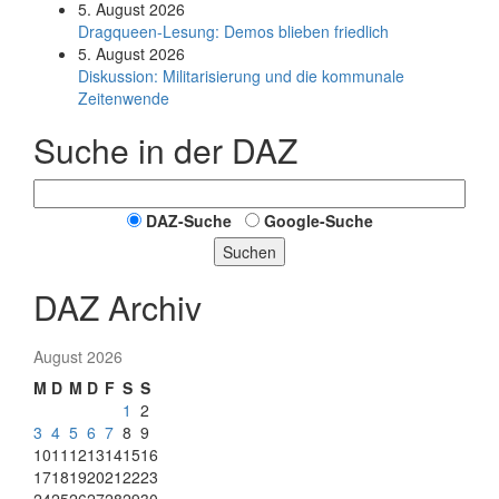
5. August 2026
Dragqueen-Lesung: Demos blieben friedlich
5. August 2026
Diskussion: Mi­li­ta­ri­sie­rung und die kommunale
Zeitenwende
Suche in der DAZ
DAZ-Suche
Google-Suche
Suchen
DAZ Archiv
August 2026
M
D
M
D
F
S
S
1
2
3
4
5
6
7
8
9
10
11
12
13
14
15
16
17
18
19
20
21
22
23