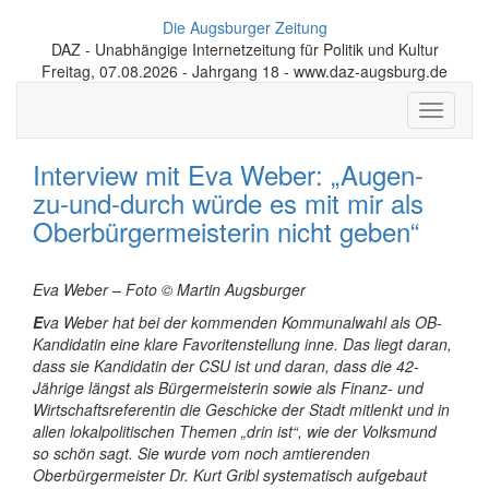
Die Augsburger Zeitung
DAZ - Unabhängige Internetzeitung für Politik und Kultur
Freitag, 07.08.2026 - Jahrgang 18 - www.daz-augsburg.de
Toggle
navigati
Interview mit Eva Weber: „Augen-
zu-und-durch würde es mit mir als
Oberbürgermeisterin nicht geben“
Eva Weber – Foto © Martin Augsburger
E
va Weber hat bei der kommenden Kommunalwahl als OB-
Kandidatin eine klare Favoritenstellung inne. Das liegt daran,
dass sie Kandidatin der CSU ist und daran, dass die
42-
Jährige
längst als Bürgermeisterin sowie als Finanz- und
Wirtschaftsreferentin die Geschicke der Stadt mitlenkt und in
allen lokalpolitischen Themen „drin ist“, wie der Volksmund
so schön sagt. Sie wurde vom noch amtierenden
Oberbürgermeister Dr. Kurt Gribl systematisch aufgebaut