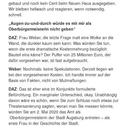
gebaut und noch kein Cent beim Neuen Haus ausgegeben.
Wir bleiben hellwach und reagieren, wenn notwendig,
schnell.
„Augen-zu-und-durch würde es mit mir als
Oberbürgermeisterin nicht geben“
DAZ
: Frau Weber, die letzte Frage malt eine Wolke an die
Wand, die dunkler kaum sein kann: Was würden Sie tun,
wenn die erste dramatische Kostenmehrung bezüglich
Bauteil eins käme? Der Puffer von 25 Millionen Euro, der
dafür vorgesehen war, ist fast aufgebraucht.
Weber
: Nochmals: keine Spekulationen. Derzeit liegen wir
bei den vorgesehenen Kosten. Ich handle immer auf der
Basis von Fakten, nicht von Mutmaßungen.
DAZ
: Das ist eher eine im Konjunktiv formulierte
Befürchtung. Ein marginaler Unterschied, okay. Unabhängig
davon wäre es schön, wenn Sie zum Schluss noch etwas zur
Theatersanierung sagten, woran man Sie messen könnte,
würden Sie am 2. Mai 2020 das Amt als
Oberbürgermeisterin der Stadt Augsburg antreten – als
erste Frau in der Geschichte der Stadt.