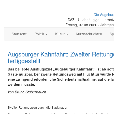
Die Augsbur
DAZ - Unabhängige Internetze
Freitag, 07.08.2026 - Jahrga
Startseite
Politik
Kultur
Kurznachrichten
Sp
Augsburger Kahnfahrt: Zweiter Rettun
fertiggestellt
Das beliebte Ausflugsziel „Augsburger Kahnfahrt“ ist ab sofo
Gäste nutzbar. Der zweite Rettungsweg mit Flucht­tür wurde fer
eine zwingend erforderliche Sicher­heits­maßnahme, auf die l
werden musste.
Von Bruno Stubenrauch
Zweiter Rettungsweg durch die Stadtmauer