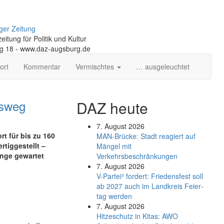
ger Zeitung
itung für Politik und Kultur
ng 18 - www.daz-augsburg.de
ort
Kommentar
Vermischtes
… ausgeleuchtet
gsweg
DAZ heute
7. August 2026
rt für bis zu 160
MAN-Brücke: Stadt reagiert auf
tig­gestellt –
Mängel mit
ange gewartet
Verkehrsbeschränkungen
7. August 2026
V-Partei­³ fordert: Friedens­fest soll
ab 2027 auch im Land­kreis Feier­
tag werden
7. August 2026
Hitzeschutz in Kitas: AWO