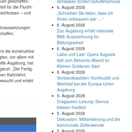
auer geschaffen.
Schwaben fordert Schulterschluss
eil für die Flucht­
6. August 2026
eschlossen – und
„Schreiben Sie lieber, dass ich
Ihnen unbequem war …“
6. August 2026
 Voraus­setzungen
Zoo Augsburg erhält nationale
chaffen.
BNE-Auszeichnung für
Bildungsarbeit
6. August 2026
rs die konstruktive
Liebe und Last: Opera Augusta
ten, vor allem mit
lädt zum Belcanto-Abend im
hilfe Augsburg, hat
Kleinen Goldenen Saal
änzt: „Die Fertig­
6. August 2026
euen Kahnfahrt.
Vorstandswahlen: Kontinuität und
besucht und erlebt
Wechsel bei der Europa-Union
Augsburg
5. August 2026
Dragqueen-Lesung: Demos
blieben friedlich
5. August 2026
Diskussion: Mi­li­ta­ri­sie­rung und die
kommunale Zeitenwende
5. August 2026