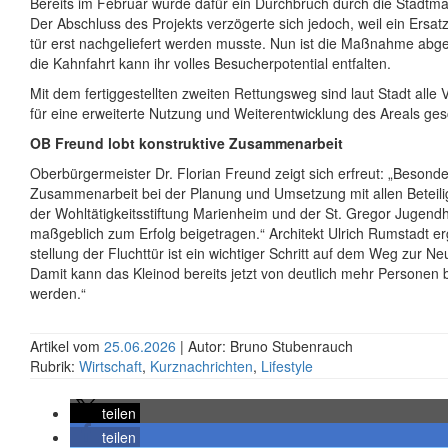
Bereits im Februar wurde dafür ein Durch­bruch durch die Stadt­m
Der Abschluss des Projekts verzögerte sich jedoch, weil ein Ersatz­t
tür erst nachgeliefert werden musste. Nun ist die Maßnahme abg
die Kahnfahrt kann ihr volles Besucher­potential entfalten.
Mit dem fertig­gestellten zweiten Rettungs­weg sind laut Stadt alle
für eine erweiterte Nutzung und Weiter­entwicklung des Areals ges
OB Freund lobt konstruktive Zusammenarbeit
Ober­bürger­meister Dr. Florian Freund zeigt sich erfreut: „Besonde
Zusammen­arbeit bei der Planung und Umsetzung mit allen Beteilig
der Wohl­tätig­keits­stiftung Marienheim und der St. Gregor Jugend­
maßgeblich zum Erfolg beigetragen.“ Architekt Ulrich Rumstadt erg
stellung der Flucht­tür ist ein wichtiger Schritt auf dem Weg zur N
Damit kann das Kleinod bereits jetzt von deutlich mehr Personen 
werden.“
Artikel vom
25.06.2026
| Autor: Bruno Stubenrauch
Rubrik:
Wirtschaft
,
Kurznachrichten
,
Lifestyle
teilen
teilen