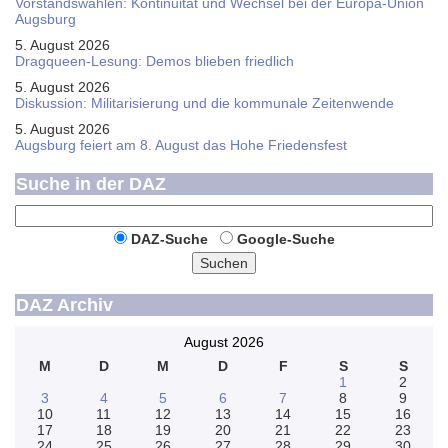
Vorstandswahlen: Kontinuität und Wechsel bei der Europa-Union
Augsburg
5. August 2026
Dragqueen-Lesung: Demos blieben friedlich
5. August 2026
Diskussion: Mi­li­ta­ri­sie­rung und die kommunale Zeitenwende
5. August 2026
Augsburg feiert am 8. August das Hohe Friedensfest
Suche in der DAZ
DAZ-Suche
Google-Suche
Suchen
DAZ Archiv
August 2026
M
D
M
D
F
S
S
1
2
3
4
5
6
7
8
9
10
11
12
13
14
15
16
17
18
19
20
21
22
23
24
25
26
27
28
29
30