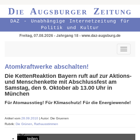
Die Augsburger Zeitung
DAZ - Unabhängige Internetzeitung für
Politik und Kultur
Freitag, 07.08.2026 - Jahrgang 18 - www.daz-augsburg.de
Toggle
navigati
Atomkraftwerke abschalten!
Die KettenReaktion Bayern ruft auf zur Aktions-
und Menschenkette mit Abschlussfest am
Samstag, den 9. Oktober ab 13.00 Uhr in
München
Für Atomausstieg! Für Klimaschutz! Für die Energiewende!
Artikel vom
28.09.2010
| Autor: Die Gruenen
Rubrik:
Die Grünen
,
Rathausstimmen
teilen