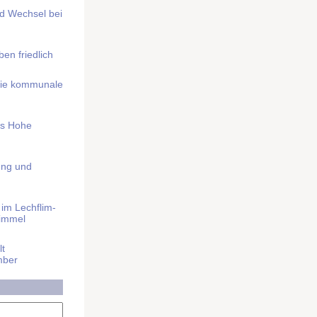
nd Wechsel bei
n friedlich
nd die kommunale
as Hohe
ung und
im Lech­flim­
himmel
t
mber