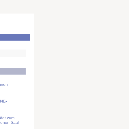
Ihnen
BNE-
lädt zum
denen Saal