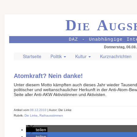
Die Augs
DAZ - Unabhängige Int
Donnerstag, 06.08
Startseite
Politik
Kultur
Kurznachrichten
Atomkraft? Nein danke!
Unter diesem Motto kämpften auch dieses Jahr wieder Tausend
politischer und weltanschaulicher Herkunft in der Anti-Atom-Be
Seite aller Anti-AKW Aktivistinnen und Aktivisten.
Artikel vom
08.12.2010
| Autor: Die Linke
Rubrik:
Die Linke
,
Rathausstimmen
teilen
teilen