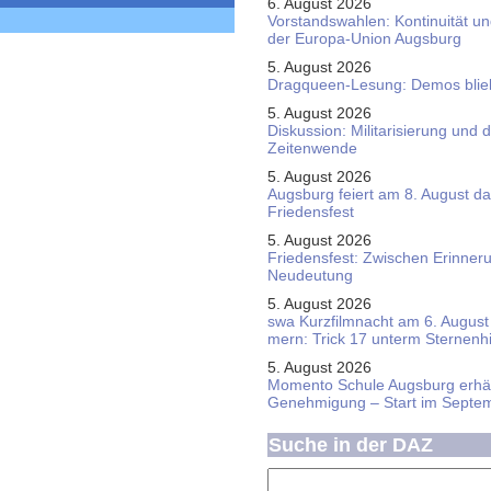
6. August 2026
Vorstandswahlen: Kontinuität u
der Europa-Union Augsburg
5. August 2026
Dragqueen-Lesung: Demos bliebe
5. August 2026
Diskussion: Mi­li­ta­ri­sie­rung u
Zeitenwende
5. August 2026
Augsburg feiert am 8. August d
Friedensfest
5. August 2026
Friedensfest: Zwischen Erinner
Neudeutung
5. August 2026
swa Kurz­film­nacht am 6. August 
mern: Trick 17 unterm Sternen­
5. August 2026
Momento Schule Augsburg erhäl
Genehmigung – Start im Septe
Suche in der DAZ