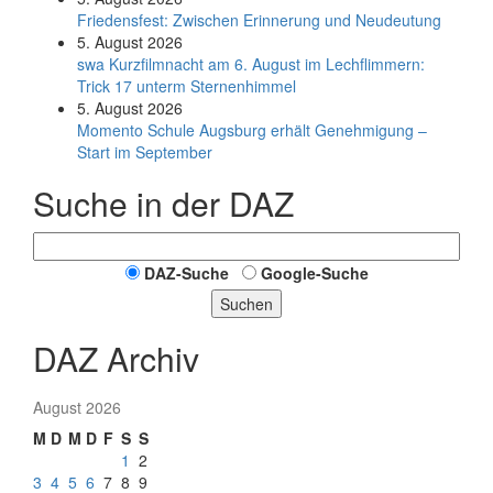
Friedensfest: Zwischen Erinnerung und Neudeutung
5. August 2026
swa Kurz­film­nacht am 6. August im Lech­flim­mern:
Trick 17 unterm Sternen­himmel
5. August 2026
Momento Schule Augsburg erhält Genehmigung –
Start im September
Suche in der DAZ
DAZ-Suche
Google-Suche
Suchen
DAZ Archiv
August 2026
M
D
M
D
F
S
S
1
2
3
4
5
6
7
8
9