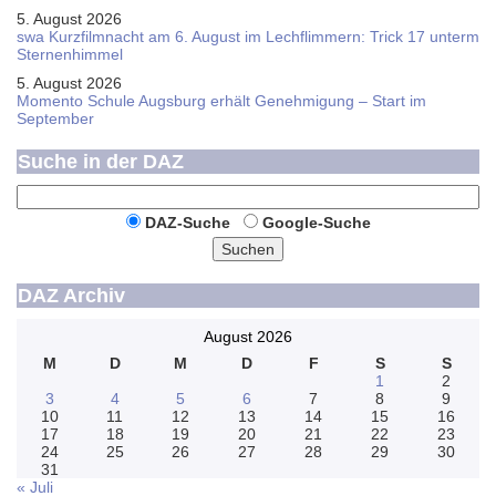
5. August 2026
swa Kurz­film­nacht am 6. August im Lech­flim­mern: Trick 17 unterm
Sternen­himmel
5. August 2026
Momento Schule Augsburg erhält Genehmigung – Start im
September
Suche in der DAZ
DAZ-Suche
Google-Suche
Suchen
DAZ Archiv
August 2026
M
D
M
D
F
S
S
1
2
3
4
5
6
7
8
9
10
11
12
13
14
15
16
17
18
19
20
21
22
23
24
25
26
27
28
29
30
31
« Juli