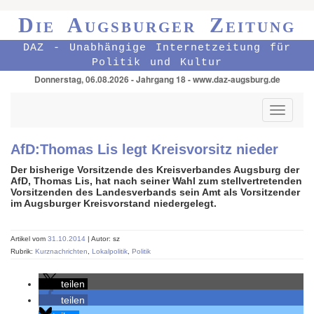
Die Augsburger Zeitung
DAZ - Unabhängige Internetzeitung für
Politik und Kultur
Donnerstag, 06.08.2026 - Jahrgang 18 - www.daz-augsburg.de
Toggle
navigati
AfD:Thomas Lis legt Kreisvorsitz nieder
Der bisherige Vorsitzende des Kreisverbandes Augsburg der
AfD, Thomas Lis, hat nach seiner Wahl zum stellvertretenden
Vorsitzenden des Landesverbands sein Amt als Vorsitzender
im Augsburger Kreisvorstand niedergelegt.
Artikel vom
31.10.2014
| Autor: sz
Rubrik:
Kurznachrichten
,
Lokalpolitik
,
Politik
teilen
teilen