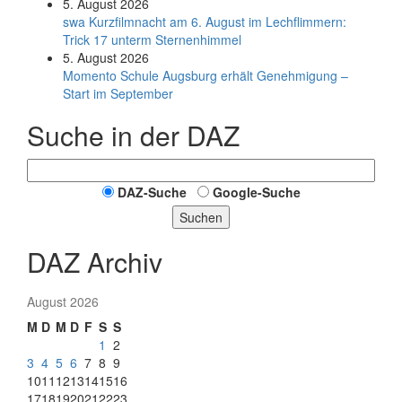
5. August 2026
swa Kurz­film­nacht am 6. August im Lech­flim­mern:
Trick 17 unterm Sternen­himmel
5. August 2026
Momento Schule Augsburg erhält Genehmigung –
Start im September
Suche in der DAZ
DAZ-Suche
Google-Suche
Suchen
DAZ Archiv
August 2026
M
D
M
D
F
S
S
1
2
3
4
5
6
7
8
9
10
11
12
13
14
15
16
17
18
19
20
21
22
23