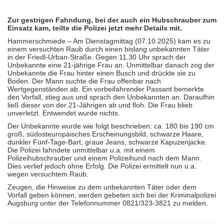
Zur gestrigen Fahndung, bei der auch ein Hubschrauber zum
Einsatz kam, teilte die Polizei jetzt mehr Details mit.
Hammerschmiede – Am Dienstagmittag (07.10.2025) kam es zu
einem versuchten Raub durch einen bislang unbekannten Täter
in der Friedl-Urban-Straße. Gegen 11.30 Uhr sprach der
Unbekannte eine 21-jährige Frau an. Unmittelbar danach zog der
Unbekannte die Frau hinter einen Busch und drückte sie zu
Boden. Der Mann suchte die Frau offenbar nach
Wertgegenständen ab. Ein vorbeifahrender Passant bemerkte
den Vorfall, stieg aus und sprach den Unbekannten an. Daraufhin
ließ dieser von der 21-Jährigen ab und floh. Die Frau blieb
unverletzt. Entwendet wurde nichts.
Der Unbekannte wurde wie folgt beschrieben: ca. 180 bis 190 cm
groß, südosteuropäisches Erscheinungsbild, schwarze Haare,
dunkler Fünf-Tage-Bart, graue Jeans, schwarze Kapuzenjacke.
Die Polizei fahndete unmittelbar u.a. mit einem
Polizeihubschrauber und einem Polizeihund nach dem Mann.
Dies verlief jedoch ohne Erfolg. Die Polizei ermittelt nun u.a.
wegen versuchtem Raub.
Zeugen, die Hinweise zu dem unbekannten Täter oder dem
Vorfall geben können, werden gebeten sich bei der Kriminalpolizei
Augsburg unter der Telefonnummer 0821/323-3821 zu melden.