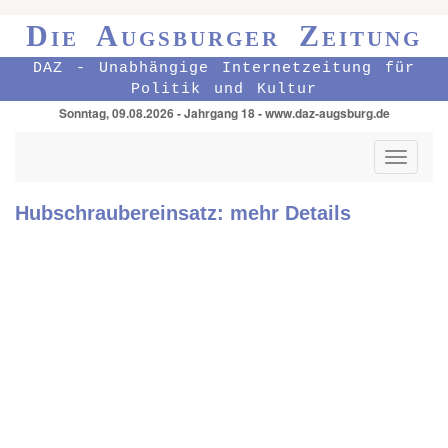
Die Augsburger Zeitung
DAZ - Unabhängige Internetzeitung für
Politik und Kultur
Sonntag, 09.08.2026 - Jahrgang 18 - www.daz-augsburg.de
Toggle
navigati
Hubschraubereinsatz: mehr Details