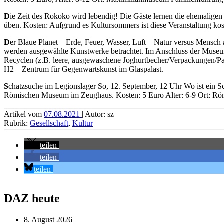
D
ie Zeit des Rokoko wird lebendig! Die Gäste lernen die ehemaligen
üben. Kosten: Aufgrund es Kultursommers ist diese Veranstaltung kost
D
er Blaue Planet – Erde, Feuer, Wasser, Luft – Natur versus Mensc
werden ausgewählte Kunstwerke betrachtet. Im Anschluss der Museumst
Recyclen (z.B. leere, ausgewaschene Joghurtbecher/Verpackungen/Papi
H2 – Zentrum für Gegenwartskunst im Glaspalast.
S
chatzsuche im Legionslager So, 12. September, 12 Uhr Wo ist ein S
Römischen Museum im Zeughaus. Kosten: 5 Euro Alter: 6-9 Ort: Rö
Artikel vom
07.08.2021
| Autor: sz
Rubrik:
Gesellschaft
,
Kultur
teilen
teilen
teilen
DAZ heute
8. August 2026