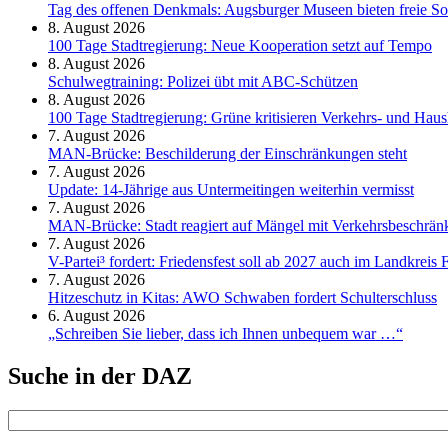
Tag des offenen Denkmals: Augsburger Museen bieten freie S
8. August 2026
100 Tage Stadtregierung: Neue Kooperation setzt auf Tempo
8. August 2026
Schul­weg­trai­ning: Poli­zei übt mit ABC-Schüt­zen
8. August 2026
100 Tage Stadtregierung: Grüne kritisieren Verkehrs- und Haush
7. August 2026
MAN-Brücke: Beschilderung der Einschränkungen steht
7. August 2026
Update: 14-Jährige aus Untermeitingen weiterhin vermisst
7. August 2026
MAN-Brücke: Stadt reagiert auf Mängel mit Verkehrsbeschrä
7. August 2026
V-Partei­³ fordert: Friedens­fest soll ab 2027 auch im Land­kreis 
7. August 2026
Hitzeschutz in Kitas: AWO Schwaben fordert Schulterschluss
6. August 2026
„Schreiben Sie lieber, dass ich Ihnen unbequem war …“
Suche in der DAZ