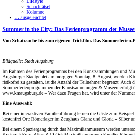
Lifestyle
Schachrätsel
Kolumne
… ausgeleuchtet
Summer in the City: Das Ferienprogramm der Mus
Von Schatzsuche bis zum eigenen Trickfilm. Das Sommerferien
Bildquelle: Stadt Augsburg
Im Rahmen des Ferienprogramms bei den Kunstsammlungen und Musee
Augsburger Stadtgebiet am morgigen Sonntag, 8. August, werden Kin
risikofrei zu gestalten, ist die Anzahl der Teilnehmer begrenzt. Auch
Sommerferienprogrammen der Kunstsammlungen & Museen erfolgt über d
www.kmaugsburg.de – Wer dazu Fragen hat, wird unter der Nummer 
Eine Auswahl:
B
ei einer interaktiven Familienführung lernen die Gäste zum Beispie
kostenfrei Ort: Römerlager im Zeughaus Glanz und Gloria – Silber u
B
ei einem Spaziergang durch das Maximilianmuseum werden unterschie
Kosten: 5 Euro, Alter: 8-12 Ort: Maximilianmuseum Familienführung d