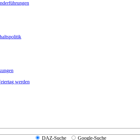
onderführungen
altspolitik
nkungen
Feier­tag werden
DAZ-Suche
Google-Suche