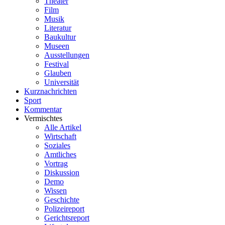
Theater
Film
Musik
Literatur
Baukultur
Museen
Ausstellungen
Festival
Glauben
Universität
Kurznachrichten
Sport
Kommentar
Vermischtes
Alle Artikel
Wirtschaft
Soziales
Amtliches
Vortrag
Diskussion
Demo
Wissen
Geschichte
Polizeireport
Gerichtsreport