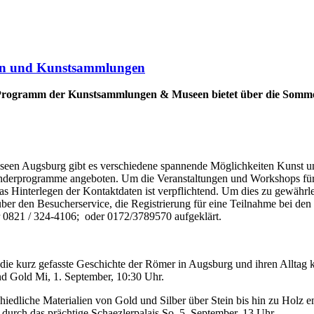
een und Kunstsammlungen
-Programm der Kunstsammlungen & Museen bietet über die Sommer
n Augsburg gibt es verschiedene spannende Möglichkeiten Kunst und
derprogramme angeboten. Um die Veranstaltungen und Workshops für d
 das Hinterlegen der Kontaktdaten ist verpflichtend. Um dies zu gewähr
en Besucherservice, die Registrierung für eine Teilnahme bei den Ki
0821 / 324-4106; oder 0172/3789570 aufgeklärt.
l die kurz gefasste Geschichte der Römer in Augsburg und ihren Alltag
nd Gold Mi, 1. September, 10:30 Uhr.
dliche Materialien von Gold und Silber über Stein bis hin zu Holz en
urch das prächtige Schaezlerpalais So, 5. September, 13 Uhr.