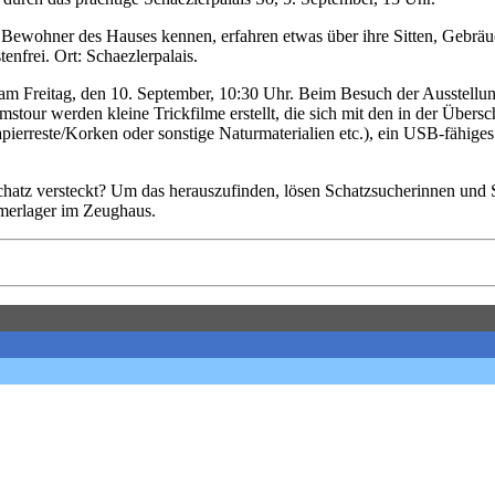
 Bewohner des Hauses kennen, erfahren etwas über ihre Sitten, Gebräuch
enfrei. Ort: Schaezlerpalais.
h am Freitag, den 10. September, 10:30 Uhr. Beim Besuch der Ausstell
our werden kleine Trickfilme erstellt, die sich mit den in der Übers
erreste/Korken oder sonstige Naturmaterialien etc.), ein USB-fähiges 
chatz versteckt? Um das herauszufinden, lösen Schatzsucherinnen und
merlager im Zeughaus.