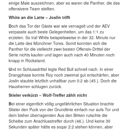
einige Male auszeichnen, aber es waren die Panther, die das
offensivere Team stellten.
White an die Latte – Joslin trifft
D
och das Tor der Gäste war wie vernagelt und der AEV
verpasste auch beste Gelegenheiten, um das 1:1 zu
erzielen. So traf White beispielsweise in der 32. Minute nur
die Latte des Münchner Tores. Somit konnten sich die
Panther für die vielleicht zwei besten Offensiv-Drittel der
Serie nichts kaufen und lagen auch nach 40 Minuten noch
knapp in Rückstand.
U
nd im Schlussdrittel legte Red Bull schnell nach. In einer
Drangphase konnte Roy noch zweimal gut entschärfen, aber
Joslin staubte letztlich unhaltbar zum 0:2 ab (45.). Doch die
Hausherren schlugen zurück.
Stieler verkürzt – Wolf-Treffer zählt nicht
B
ei einer eigentlich völlig ungefährlichen Situation brachte
Stieler den Puck von der Grundlinie einfach nur aufs Tor und
dem bisher überragenden Aus den Birken rutschte die
Scheibe zum Anschlusstreffer durch (46.). Und keine 30
Sekunden später hätte es sogar 2:2 stehen können, aber