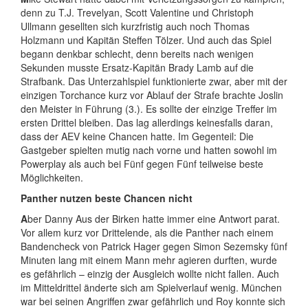
denn zu T.J. Trevelyan, Scott Valentine und Christoph
Ullmann gesellten sich kurzfristig auch noch Thomas
Holzmann und Kapitän Steffen Tölzer. Und auch das Spiel
begann denkbar schlecht, denn bereits nach wenigen
Sekunden musste Ersatz-Kapitän Brady Lamb auf die
Strafbank. Das Unterzahlspiel funktionierte zwar, aber mit der
einzigen Torchance kurz vor Ablauf der Strafe brachte Joslin
den Meister in Führung (3.). Es sollte der einzige Treffer im
ersten Drittel bleiben. Das lag allerdings keinesfalls daran,
dass der AEV keine Chancen hatte. Im Gegenteil: Die
Gastgeber spielten mutig nach vorne und hatten sowohl im
Powerplay als auch bei Fünf gegen Fünf teilweise beste
Möglichkeiten.
Panther nutzen beste Chancen nicht
A
ber Danny Aus der Birken hatte immer eine Antwort parat.
Vor allem kurz vor Drittelende, als die Panther nach einem
Bandencheck von Patrick Hager gegen Simon Sezemsky fünf
Minuten lang mit einem Mann mehr agieren durften, wurde
es gefährlich – einzig der Ausgleich wollte nicht fallen. Auch
im Mitteldrittel änderte sich am Spielverlauf wenig. München
war bei seinen Angriffen zwar gefährlich und Roy konnte sich