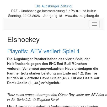
Die Augsburger Zeitung
DAZ - Unabhängige Internetzeitung für Politik und Kultur
Sonntag, 09.08.2026 - Jahrgang 18 - www.daz-augsburg.de
Toggle
navigati
Eishockey
Playoffs: AEV verliert Spiel 4
Die Augsburger Panther haben das vierte Spiel der
Halbfinalserie gegen den EHC Red Bull München
verloren. Vor erneut ausverkauftem Haus unterlagen die
Panther trotz starker Leistung am Ende mit 1:2. Das Tor
für den AEV erzielte David Stieler (46.). Für die Gäste war
Derek Joslin (3., 45.) erfolgreich.
Trotz eines erneut überragenden Olivier Roy verlor der AEV das 4
in der Serie 2:2. © Siegfried Kerpf
M
ike Stewart hatte dabei mit Verletzungssorgen zu kämpfen,