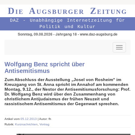
Die Augsburger Zeitung
DAZ - Unabhängige Internetzeitung für
Politik und Kultur
Sonntag, 09.08.2026 - Jahrgang 18 - www.daz-augsburg.de
Toggle
navigati
Wolfgang Benz spricht über
Antisemitismus
Zum Abschluss der Ausstellung „Josel von Rosheim“ im
Kreuzgang von St. Anna spricht im Annahof am kommenden
Montag, 9.12., der Nestor der Antisemitis­mus­forschung: Prof.
Dr. Wolfgang Benz wird über den Zusammenhang von
christlichem Antijudaismus der frühen Neuzeit und
rassistischem Antisemitismus der Gegenwart sprechen.
Artikel vom
05.12.2013
| Autor: fh
Rubrik:
Kurznachrichten
,
Vortrag