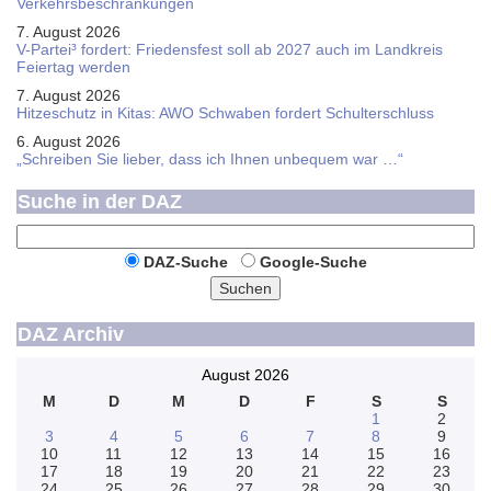
Verkehrsbeschränkungen
7. August 2026
V-Partei­³ fordert: Friedens­fest soll ab 2027 auch im Land­kreis
Feier­tag werden
7. August 2026
Hitzeschutz in Kitas: AWO Schwaben fordert Schulterschluss
6. August 2026
„Schreiben Sie lieber, dass ich Ihnen unbequem war …“
Suche in der DAZ
DAZ-Suche
Google-Suche
Suchen
DAZ Archiv
August 2026
M
D
M
D
F
S
S
1
2
3
4
5
6
7
8
9
10
11
12
13
14
15
16
17
18
19
20
21
22
23
24
25
26
27
28
29
30