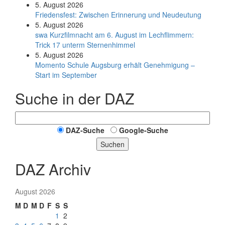
5. August 2026
Friedensfest: Zwischen Erinnerung und Neudeutung
5. August 2026
swa Kurz­film­nacht am 6. August im Lech­flim­mern:
Trick 17 unterm Sternen­himmel
5. August 2026
Momento Schule Augsburg erhält Genehmigung –
Start im September
Suche in der DAZ
DAZ-Suche
Google-Suche
Suchen
DAZ Archiv
August 2026
M
D
M
D
F
S
S
1
2