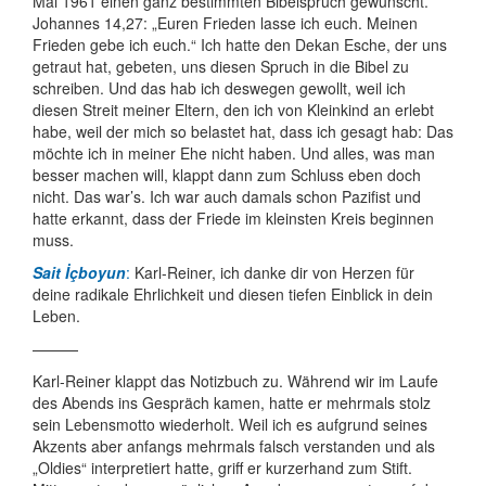
Mai 1961 einen ganz bestimmten Bibelspruch gewünscht.
Johannes 14,27: „Euren Frieden lasse ich euch. Meinen
Frieden gebe ich euch.“ Ich hatte den Dekan Esche, der uns
getraut hat, gebeten, uns diesen Spruch in die Bibel zu
schreiben. Und das hab ich deswegen gewollt, weil ich
diesen Streit meiner Eltern, den ich von Kleinkind an erlebt
habe, weil der mich so belastet hat, dass ich gesagt hab: Das
möchte ich in meiner Ehe nicht haben. Und alles, was man
besser machen will, klappt dann zum Schluss eben doch
nicht. Das war’s. Ich war auch damals schon Pazifist und
hatte erkannt, dass der Friede im kleinsten Kreis beginnen
muss.
Sait İçboyun
:
Karl-Reiner, ich danke dir von Herzen für
deine radikale Ehrlich­keit und diesen tiefen Einblick in dein
Leben.
———
Karl-Reiner klappt das Notizbuch zu. Während wir im Laufe
des Abends ins Gespräch kamen, hatte er mehrmals stolz
sein Lebens­motto wiederholt. Weil ich es aufgrund seines
Akzents aber anfangs mehrmals falsch verstanden und als
„Oldies“ interpretiert hatte, griff er kurzerhand zum Stift.