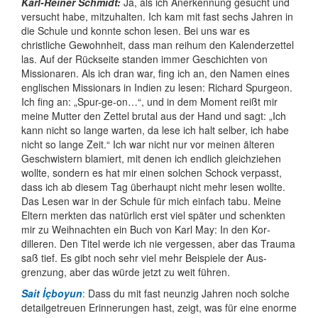
Karl-Reiner Schmidt:
Ja, als ich Aner­kennung gesucht und
versucht habe, mitzu­halten. Ich kam mit fast sechs Jahren in
die Schule und konnte schon lesen. Bei uns war es
christliche Gewohn­heit, dass man reihum den Kalender­zettel
las. Auf der Rückseite standen immer Geschichten von
Missionaren. Als ich dran war, fing ich an, den Namen eines
englischen Missionars in Indien zu lesen: Richard Spurgeon.
Ich fing an: „Spur-ge-on…“, und in dem Moment reißt mir
meine Mutter den Zettel brutal aus der Hand und sagt: „Ich
kann nicht so lange warten, da lese ich halt selber, ich habe
nicht so lange Zeit.“ Ich war nicht nur vor meinen älteren
Geschwi­stern blamiert, mit denen ich endlich gleich­ziehen
wollte, sondern es hat mir einen solchen Schock verpasst,
dass ich ab diesem Tag überhaupt nicht mehr lesen wollte.
Das Lesen war in der Schule für mich einfach tabu. Meine
Eltern merkten das natürlich erst viel später und schenkten
mir zu Weih­nachten ein Buch von Karl May: In den Kor­
dilleren. Den Titel werde ich nie vergessen, aber das Trauma
saß tief. Es gibt noch sehr viel mehr Beispiele der Aus­
grenzung, aber das würde jetzt zu weit führen.
Sait İçboyun
:
Dass du mit fast neunzig Jahren noch solche
detailgetreuen Erinnerungen hast, zeigt, was für eine enorme