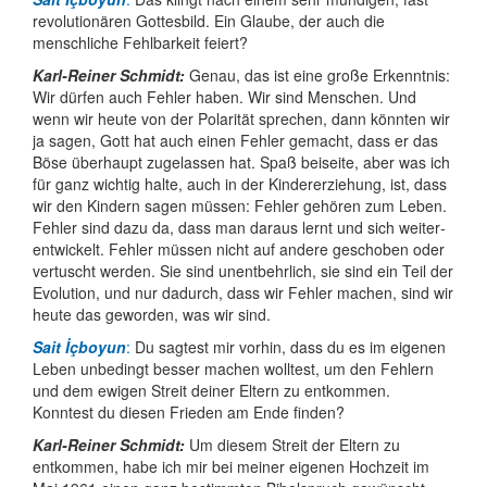
revolutio­nären Gottesbild. Ein Glaube, der auch die
menschliche Fehlbarkeit feiert?
Karl-Reiner Schmidt:
Genau, das ist eine große Erkenntnis:
Wir dürfen auch Fehler haben. Wir sind Menschen. Und
wenn wir heute von der Polarität sprechen, dann könnten wir
ja sagen, Gott hat auch einen Fehler gemacht, dass er das
Böse überhaupt zugelassen hat. Spaß beiseite, aber was ich
für ganz wichtig halte, auch in der Kinder­erziehung, ist, dass
wir den Kindern sagen müssen: Fehler gehören zum Leben.
Fehler sind dazu da, dass man daraus lernt und sich weiter­
entwickelt. Fehler müssen nicht auf andere geschoben oder
vertuscht werden. Sie sind unent­behrlich, sie sind ein Teil der
Evolution, und nur dadurch, dass wir Fehler machen, sind wir
heute das geworden, was wir sind.
Sait İçboyun
:
Du sagtest mir vorhin, dass du es im eigenen
Leben unbedingt besser machen wolltest, um den Fehlern
und dem ewigen Streit deiner Eltern zu entkommen.
Konntest du diesen Frieden am Ende finden?
Karl-Reiner Schmidt:
Um diesem Streit der Eltern zu
entkommen, habe ich mir bei meiner eigenen Hochzeit im