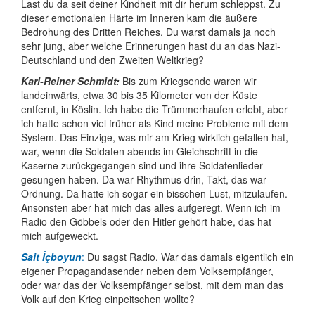
Last du da seit deiner Kindheit mit dir herum schleppst. Zu
dieser emotionalen Härte im Inneren kam die äußere
Bedrohung des Dritten Reiches. Du warst damals ja noch
sehr jung, aber welche Erinnerungen hast du an das Nazi-
Deutschland und den Zweiten Weltkrieg?
Karl-Reiner Schmidt:
Bis zum Kriegsende waren wir
landeinwärts, etwa 30 bis 35 Kilometer von der Küste
entfernt, in Köslin. Ich habe die Trümmer­haufen erlebt, aber
ich hatte schon viel früher als Kind meine Probleme mit dem
System. Das Einzige, was mir am Krieg wirklich gefallen hat,
war, wenn die Soldaten abends im Gleich­schritt in die
Kaserne zurück­gegangen sind und ihre Soldaten­lieder
gesungen haben. Da war Rhythmus drin, Takt, das war
Ordnung. Da hatte ich sogar ein bisschen Lust, mitzulaufen.
Ansonsten aber hat mich das alles aufgeregt. Wenn ich im
Radio den Göbbels oder den Hitler gehört habe, das hat
mich aufgeweckt.
Sait İçboyun
:
Du sagst Radio. War das damals eigentlich ein
eigener Propa­ganda­sender neben dem Volks­empfänger,
oder war das der Volks­empfänger selbst, mit dem man das
Volk auf den Krieg einpeitschen wollte?