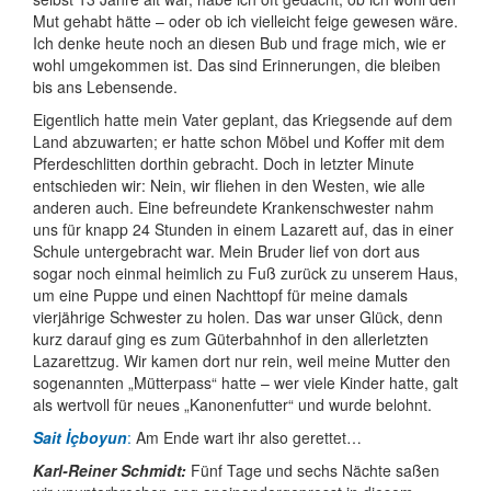
Mut gehabt hätte – oder ob ich vielleicht feige gewesen wäre.
Ich denke heute noch an diesen Bub und frage mich, wie er
wohl umgekommen ist. Das sind Erinne­rungen, die bleiben
bis ans Lebensende.
Eigentlich hatte mein Vater geplant, das Kriegsende auf dem
Land abzu­warten; er hatte schon Möbel und Koffer mit dem
Pferde­schlitten dorthin gebracht. Doch in letzter Minute
entschieden wir: Nein, wir fliehen in den Westen, wie alle
anderen auch. Eine befreundete Kranken­schwester nahm
uns für knapp 24 Stunden in einem Lazarett auf, das in einer
Schule unter­gebracht war. Mein Bruder lief von dort aus
sogar noch einmal heimlich zu Fuß zurück zu unserem Haus,
um eine Puppe und einen Nachttopf für meine damals
vierjährige Schwester zu holen. Das war unser Glück, denn
kurz darauf ging es zum Güter­bahnhof in den allerletzten
Lazarettzug. Wir kamen dort nur rein, weil meine Mutter den
sogenannten „Mütterpass“ hatte – wer viele Kinder hatte, galt
als wertvoll für neues „Kanonen­futter“ und wurde belohnt.
Sait İçboyun
:
Am Ende wart ihr also gerettet…
Karl-Reiner Schmidt:
Fünf Tage und sechs Nächte saßen