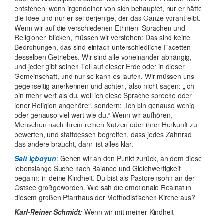
entstehen, wenn irgend­einer von sich behauptet, nur er hätte
die Idee und nur er sei derjenige, der das Ganze voran­treibt.
Wenn wir auf die verschie­denen Ethnien, Sprachen und
Religionen blicken, müssen wir verstehen: Das sind keine
Be­dro­hungen, das sind einfach unter­schied­liche Facetten
desselben Getriebes. Wir sind alle von­einander abhängig,
und jeder gibt seinen Teil auf dieser Erde oder in dieser
Gemein­schaft, und nur so kann es laufen. Wir müssen uns
gegen­seitig aner­kennen und achten, also nicht sagen: „Ich
bin mehr wert als du, weil ich diese Sprache spreche oder
jener Religion angehöre“, sondern: „Ich bin genauso wenig
oder genauso viel wert wie du.“ Wenn wir aufhören,
Menschen nach ihrem reinen Nutzen oder ihrer Herkunft zu
bewerten, und stattdessen begreifen, dass jedes Zahnrad
das andere braucht, dann ist alles klar.
Sait İçboyun
:
Gehen wir an den Punkt zurück, an dem diese
lebenslange Suche nach Balance und Gleich­wertigkeit
begann: in deine Kindheit. Du bist als Pastoren­sohn an der
Ostsee groß­geworden. Wie sah die emotionale Realität in
diesem großen Pfarrhaus der Metho­distischen Kirche aus?
Karl-Reiner Schmidt:
Wenn wir mit meiner Kindheit