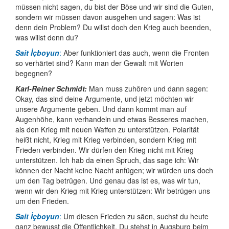
müssen nicht sagen, du bist der Böse und wir sind die Guten,
sondern wir müssen davon ausgehen und sagen: Was ist
denn dein Problem? Du willst doch den Krieg auch beenden,
was willst denn du?
Sait İçboyun
:
Aber funktioniert das auch, wenn die Fronten
so verhärtet sind? Kann man der Gewalt mit Worten
begegnen?
Karl-Reiner Schmidt:
Man muss zuhören und dann sagen:
Okay, das sind deine Argumente, und jetzt möchten wir
unsere Argumente geben. Und dann kommt man auf
Augenhöhe, kann verhandeln und etwas Besseres machen,
als den Krieg mit neuen Waffen zu unter­stützen. Polarität
heißt nicht, Krieg mit Krieg verbinden, sondern Krieg mit
Frieden verbinden. Wir dürfen den Krieg nicht mit Krieg
unter­stützen. Ich hab da einen Spruch, das sage ich: Wir
können der Nacht keine Nacht anfügen; wir würden uns doch
um den Tag betrügen. Und genau das ist es, was wir tun,
wenn wir den Krieg mit Krieg unter­stützen: Wir betrügen uns
um den Frieden.
Sait İçboyun
:
Um diesen Frieden zu säen, suchst du heute
ganz bewusst die Öffent­lich­keit. Du stehst in Augsburg beim