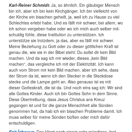
Karl-Reiner Schmidt:
Ja, so ähnlich. Ein gläubiger Mensch
bin ich, aber ich bin kein Kirchgänger. Ich bin vielleicht von
der Kirche ein bisschen geheilt, ja, weil ich zu Hause zu viel
Schlechtes erlebt habe. Und es fällt mir schwer, bei allem, wo
ich schon vergeben habe oder wo ich mich auch selber mit­
schuldig fühle, diese Insti­tution zu unter­stützen. Ich
unterstütze sie trotzdem, ja das, aber es fällt mir schwer.
Meine Beziehung zu Gott oder zu dieser göttlichen Kraft ist
genau die, wie sie in der Bibel steht: Du sollst dir kein Bild
machen. Und da sag ich mir wieder, dieses „kein Bild
machen“, das vergleiche ich mit der Elektri­zität. Ich kann
auch vom Strom mir kein Bild machen, aber ich sehe, dass
der Strom da ist, wenn ich den Stecker in die Steckdose
stecke und die Lampe geht an. Also genauso ist es mit
dieser Gotteskraft, die ist da. Und noch eins sag ich: Wir sind
alle Gottes Kinder. Auch ich bin Gottes Sohn in dem Sinne.
Diese Über­treibung, dass Jesus Christus ans Kreuz
gegangen ist und für die ganze Mensch­heit alle Sünden
genommen hat, da hab ich ein bisschen Probleme damit. Ich
muss selber für meine Sünden büßen oder mich dafür
entschuldigen.
Sait İçboyun
:
Das klingt nach einem sehr mündigen, fast