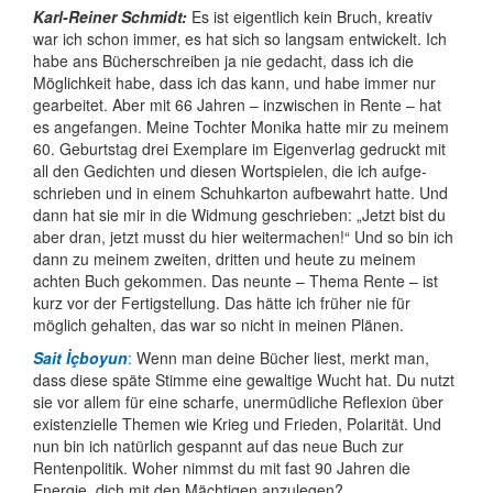
Karl-Reiner Schmidt:
Es ist eigentlich kein Bruch, kreativ
war ich schon immer, es hat sich so langsam ent­wickelt. Ich
habe ans Bücher­schreiben ja nie gedacht, dass ich die
Möglich­keit habe, dass ich das kann, und habe immer nur
gearbeitet. Aber mit 66 Jahren – inzwischen in Rente – hat
es ange­fangen. Meine Tochter Monika hatte mir zu meinem
60. Geburts­tag drei Exemplare im Eigen­verlag gedruckt mit
all den Gedichten und diesen Wortspielen, die ich auf­ge­
schrieben und in einem Schuh­karton auf­bewahrt hatte. Und
dann hat sie mir in die Widmung geschrieben: „Jetzt bist du
aber dran, jetzt musst du hier weiter­machen!“ Und so bin ich
dann zu meinem zweiten, dritten und heute zu meinem
achten Buch gekommen. Das neunte – Thema Rente – ist
kurz vor der Fertig­stellung. Das hätte ich früher nie für
möglich gehalten, das war so nicht in meinen Plänen.
Sait İçboyun
:
Wenn man deine Bücher liest, merkt man,
dass diese späte Stimme eine gewaltige Wucht hat. Du nutzt
sie vor allem für eine scharfe, uner­müdliche Reflexion über
existen­zielle Themen wie Krieg und Frieden, Polarität. Und
nun bin ich natürlich gespannt auf das neue Buch zur
Renten­politik. Woher nimmst du mit fast 90 Jahren die
Energie, dich mit den Mächtigen anzulegen?