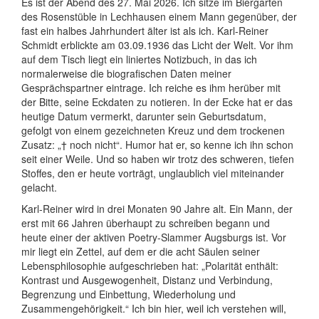
Es ist der Abend des 27. Mai 2026. Ich sitze im Biergarten
des Rosenstüble in Lechhausen einem Mann gegenüber, der
fast ein halbes Jahrhundert älter ist als ich. Karl-Reiner
Schmidt erblickte am 03.09.1936 das Licht der Welt. Vor ihm
auf dem Tisch liegt ein liniertes Notizbuch, in das ich
normalerweise die biografischen Daten meiner
Gesprächspartner eintrage. Ich reiche es ihm herüber mit
der Bitte, seine Eckdaten zu notieren. In der Ecke hat er das
heutige Datum vermerkt, darunter sein Geburtsdatum,
gefolgt von einem gezeichneten Kreuz und dem trockenen
Zusatz: „† noch nicht“. Humor hat er, so kenne ich ihn schon
seit einer Weile. Und so haben wir trotz des schweren, tiefen
Stoffes, den er heute vorträgt, unglaublich viel miteinander
gelacht.
Karl-Reiner wird in drei Monaten 90 Jahre alt. Ein Mann, der
erst mit 66 Jahren überhaupt zu schreiben begann und
heute einer der aktiven Poetry-Slammer Augsburgs ist. Vor
mir liegt ein Zettel, auf dem er die acht Säulen seiner
Lebensphilosophie aufgeschrieben hat: „Polarität enthält:
Kontrast und Ausgewogenheit, Distanz und Verbindung,
Begrenzung und Einbettung, Wiederholung und
Zusammengehörigkeit.“ Ich bin hier, weil ich verstehen will,