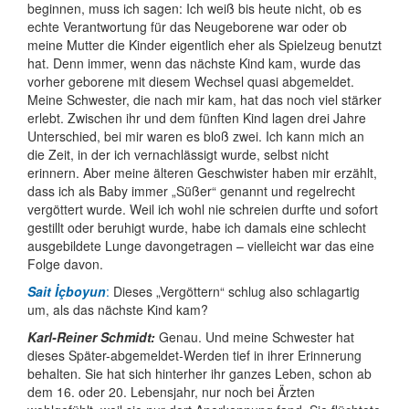
beginnen, muss ich sagen: Ich weiß bis heute nicht, ob es
echte Verant­wortung für das Neugeborene war oder ob
meine Mutter die Kinder eigentlich eher als Spielzeug benutzt
hat. Denn immer, wenn das nächste Kind kam, wurde das
vorher geborene mit diesem Wechsel quasi abgemeldet.
Meine Schwester, die nach mir kam, hat das noch viel stärker
erlebt. Zwischen ihr und dem fünften Kind lagen drei Jahre
Unterschied, bei mir waren es bloß zwei. Ich kann mich an
die Zeit, in der ich vernachlässigt wurde, selbst nicht
erinnern. Aber meine älteren Geschwister haben mir erzählt,
dass ich als Baby immer „Süßer“ genannt und regelrecht
vergöttert wurde. Weil ich wohl nie schreien durfte und sofort
gestillt oder beruhigt wurde, habe ich damals eine schlecht
ausge­bildete Lunge davongetragen – vielleicht war das eine
Folge davon.
Sait İçboyun
:
Dieses „Vergöttern“ schlug also schlagartig
um, als das nächste Kind kam?
Karl-Reiner Schmidt:
Genau. Und meine Schwester hat
dieses Später-abgemeldet-Werden tief in ihrer Erinnerung
behalten. Sie hat sich hinterher ihr ganzes Leben, schon ab
dem 16. oder 20. Lebensjahr, nur noch bei Ärzten