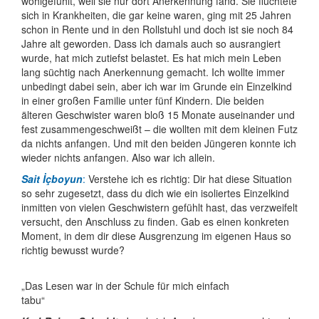
wohlgefühlt, weil sie nur dort Anerkennung fand. Sie flüchtete
sich in Krankheiten, die gar keine waren, ging mit 25 Jahren
schon in Rente und in den Rollstuhl und doch ist sie noch 84
Jahre alt geworden. Dass ich damals auch so ausrangiert
wurde, hat mich zutiefst belastet. Es hat mich mein Leben
lang süchtig nach Aner­kennung gemacht. Ich wollte immer
unbedingt dabei sein, aber ich war im Grunde ein Einzelkind
in einer großen Familie unter fünf Kindern. Die beiden
älteren Geschwister waren bloß 15 Monate auseinander und
fest zusammen­geschweißt – die wollten mit dem kleinen Futz
da nichts anfangen. Und mit den beiden Jüngeren konnte ich
wieder nichts anfangen. Also war ich allein.
Sait İçboyun
:
Verstehe ich es richtig: Dir hat diese Situation
so sehr zugesetzt, dass du dich wie ein isoliertes Einzelkind
inmitten von vielen Geschwistern gefühlt hast, das verzweifelt
versucht, den Anschluss zu finden. Gab es einen konkreten
Moment, in dem dir diese Aus­grenzung im eigenen Haus so
richtig bewusst wurde?
„Das Lesen war in der Schule für mich einfach
tabu“