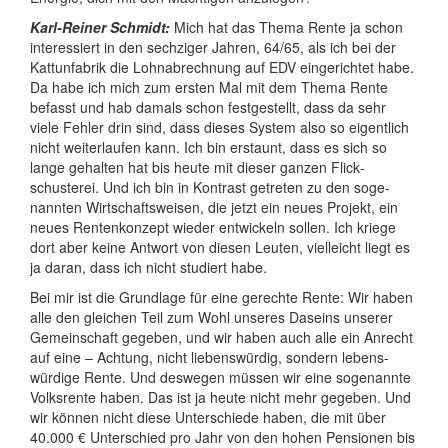
Karl-Reiner Schmidt:
Mich hat das Thema Rente ja schon
interessiert in den sechziger Jahren, 64/65, als ich bei der
Kattunfabrik die Lohn­abrechnung auf EDV einge­richtet habe.
Da habe ich mich zum ersten Mal mit dem Thema Rente
befasst und hab damals schon festgestellt, dass da sehr
viele Fehler drin sind, dass dieses System also so eigentlich
nicht weiter­laufen kann. Ich bin erstaunt, dass es sich so
lange gehalten hat bis heute mit dieser ganzen Flick­
schusterei. Und ich bin in Kontrast getreten zu den soge­
nannten Wirt­schafts­weisen, die jetzt ein neues Projekt, ein
neues Renten­konzept wieder entwickeln sollen. Ich kriege
dort aber keine Antwort von diesen Leuten, vielleicht liegt es
ja daran, dass ich nicht studiert habe.
Bei mir ist die Grundlage für eine gerechte Rente: Wir haben
alle den gleichen Teil zum Wohl unseres Daseins unserer
Gemein­schaft gegeben, und wir haben auch alle ein Anrecht
auf eine – Achtung, nicht liebens­würdig, sondern lebens­
würdige Rente. Und deswegen müssen wir eine soge­nannte
Volksrente haben. Das ist ja heute nicht mehr gegeben. Und
wir können nicht diese Unter­schiede haben, die mit über
40.000 € Unterschied pro Jahr von den hohen Pensionen bis