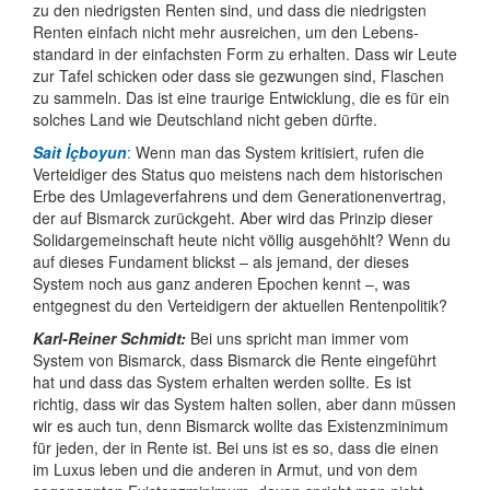
zu den niedrig­sten Renten sind, und dass die niedrigsten
Renten einfach nicht mehr ausreichen, um den Lebens­
standard in der einfachsten Form zu erhalten. Dass wir Leute
zur Tafel schicken oder dass sie gezwungen sind, Flaschen
zu sammeln. Das ist eine traurige Entwicklung, die es für ein
solches Land wie Deutschland nicht geben dürfte.
Sait İçboyun
:
Wenn man das System kritisiert, rufen die
Verteidiger des Status quo meistens nach dem historischen
Erbe des Umlage­verfahrens und dem Genera­tionen­vertrag,
der auf Bismarck zurückgeht. Aber wird das Prinzip dieser
Solidar­gemein­schaft heute nicht völlig ausgehöhlt? Wenn du
auf dieses Funda­ment blickst – als jemand, der dieses
System noch aus ganz anderen Epochen kennt –, was
entgegnest du den Verteidigern der aktuellen Rentenpolitik?
Karl-Reiner Schmidt:
Bei uns spricht man immer vom
System von Bismarck, dass Bismarck die Rente eingeführt
hat und dass das System erhalten werden sollte. Es ist
richtig, dass wir das System halten sollen, aber dann müssen
wir es auch tun, denn Bismarck wollte das Existenz­minimum
für jeden, der in Rente ist. Bei uns ist es so, dass die einen
im Luxus leben und die anderen in Armut, und von dem