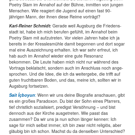
Poetry Slam im Annahof auf der Bühne, inmitten von jungen
Menschen. Wie reagiert die Jugend auf einen fast 90-
jährigen Mann, der ihnen diese Reime vorträgt?
Karl-Reiner Schmidt:
Gerade weil Augsburg die Friedens­
stadt ist, habe ich mich berufen gefühlt, im Annahof beim
Poetry Slam mit aufzutreten. Vor vielen Jahren habe ich ja
bereits in der Kressles­mühle damit begonnen und dort sogar
mal eine Aus­zeichnung erhalten. Ich war sehr erfreut, ich
hab auch im Annahof wieder eine gute Resonanz
bekommen. Die Leute haben mich nicht nur während des
Vortrags beklatscht, sondern auch im Anschluss noch ange­
sprochen. Und die Idee, die ich da weitergebe, die trifft auf
guten frucht­baren Boden, und das, meine ich, sollten wir in
Augsburg fortsetzen.
Sait İçboyun
:
Wenn wir uns deine Biografie anschauen, gibt
es ein großes Paradoxon. Du bist der Sohn eines Pfarrers,
tief christlich sozialisiert, predigst Versöhnung – und bist
dennoch aus der Kirche ausgetreten. Wie passt das
zusammen? Da wir uns ja nun schon länger kennen: Ich
sage für mich selbst immer, ich bin zwar nicht religiös, aber
gläubig bin ich schon. Machst du da denselben Unterschied?