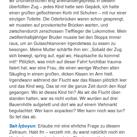
wir ununter­brochen eng anei­nander­gepresst in diesem
überfüllten Zug – jedes Kind hatte sein Gepäck, ich hatte
einen großen gefloch­tenen Korb mit Schuhen – mit nur einer
einzigen Toilette. Die Oderbrücken waren schon gesprengt,
wir mussten auf provi­sorische Brücken warten, und
zwischen­durch zerschossen Tiefflieger die Loko­motive. Mein
zwölf­einhalb­jähriger Bruder musste bei den Stopps immer
raus, um an Gulasch­kanonen irgendetwas zu essen zu
besorgen. Meine Mutter schärfte ihm ein: „Sobald der Zug
sich bewegt, spring auf, egal wo, Hauptsache du kommst
mit!“ Plötzlich, was mich auf dieser Fahrt furchtbar trauma­
tisiert hat, war eine Frau, die einen wenige Wochen alten
Säugling in einem großen, dicken Kissen im Arm hielt.
Irgendwann während der Flucht war das Kissen plötzlich leer
und das Kind weg. Das ist mir die ganze Zeit durch den Kopf
gegangen: Wo ist dieses Kind hin? Als wir die Flucht über­
standen hatten, war es nicht vorbei. Wir wurden auf drei
Bauernhöfe aufgeteilt und dort wie auf einem Viehmarkt
begutachtet: Wer kann anpacken? Wer kann noch was tun?
So lief das ab.
Sait İçboyun
:
Erlaube mir eine ehrliche Frage zu diesem
Zeitraum. Habt ihr – verzeih mir, du warst natürlich noch ein