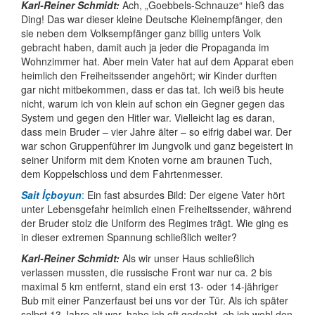
Karl-Reiner Schmidt:
Ach, „Goebbels-Schnauze“ hieß das
Ding! Das war dieser kleine Deutsche Klein­empfänger, den
sie neben dem Volks­empfänger ganz billig unters Volk
gebracht haben, damit auch ja jeder die Propa­ganda im
Wohn­zimmer hat. Aber mein Vater hat auf dem Apparat eben
heimlich den Freiheits­sender angehört; wir Kinder durften
gar nicht mitbekommen, dass er das tat. Ich weiß bis heute
nicht, warum ich von klein auf schon ein Gegner gegen das
System und gegen den Hitler war. Vielleicht lag es daran,
dass mein Bruder – vier Jahre älter – so eifrig dabei war. Der
war schon Gruppen­führer im Jungvolk und ganz begeistert in
seiner Uniform mit dem Knoten vorne am braunen Tuch,
dem Koppel­schloss und dem Fahrtenmesser.
Sait İçboyun
:
Ein fast absurdes Bild: Der eigene Vater hört
unter Lebens­gefahr heimlich einen Freiheits­sender, während
der Bruder stolz die Uniform des Regimes trägt. Wie ging es
in dieser extremen Spannung schließlich weiter?
Karl-Reiner Schmidt:
Als wir unser Haus schließlich
verlassen mussten, die russische Front war nur ca. 2 bis
maximal 5 km entfernt, stand ein erst 13- oder 14-jähriger
Bub mit einer Panzerfaust bei uns vor der Tür. Als ich später
selbst 13 Jahre alt war, habe ich oft gedacht, ob ich wohl den