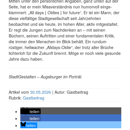
Mitten unter den persön­lichen Angaben, ganz unten auf der
Seite, hat er mein Miss­ver­ständnis nun humorvoll einge­
klammert: „All days { Oldies } for future“. Er ist ein Mann, der
diese vielfältige Stadt­gesellschaft seit Jahr­zehnten
beobachtet und sie heute, im hohen Alter, aktiv mit­gestaltet.
Er regt die Jungen zum Nachdenken an – mit seinen
Büchern, seinen Auftritten und einer funda­mentalen Kritik,
die immer den Menschen im Blick behält. Ein rundum
rüstiger, hellwacher „Alldays-Oldie“, der trotz aller Brüche
lichterloh für die Zukunft brennt. Möge er noch viele gesunde
Jahre dazu haben.
StadtGestalten – Augsburger im Porträt.
Artikel vom
30.05.2026
| Autor: Gastbeitrag
Rubrik:
Gastbeitrag
teilen
teilen
teilen