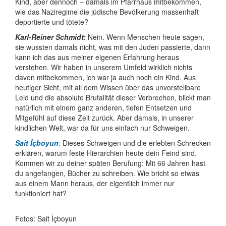
Kind, aber dennoch – damals im Pfarrhaus mitbekommen,
wie das Naziregime die jüdische Bevölkerung massenhaft
deportierte und tötete?
Karl-Reiner Schmidt:
Nein. Wenn Menschen heute sagen,
sie wussten damals nicht, was mit den Juden passierte, dann
kann ich das aus meiner eigenen Erfahrung heraus
verstehen. Wir haben in unserem Umfeld wirklich nichts
davon mitbe­kommen, ich war ja auch noch ein Kind. Aus
heutiger Sicht, mit all dem Wissen über das unvor­stell­bare
Leid und die absolute Brutalität dieser Verbrechen, blickt man
natürlich mit einem ganz anderen, tiefen Entsetzen und
Mitgefühl auf diese Zeit zurück. Aber damals, in unserer
kindlichen Welt, war da für uns einfach nur Schweigen.
Sait İçboyun
:
Dieses Schweigen und die erlebten Schrecken
erklären, warum feste Hierar­chien heute dein Feind sind.
Kommen wir zu deiner späten Berufung: Mit 66 Jahren hast
du angefangen, Bücher zu schreiben. Wie bricht so etwas
aus einem Mann heraus, der eigentlich immer nur
funktioniert hat?
Fotos: Sait İçboyun