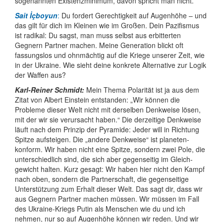
soge­nannten Existenz­minimum, davon spricht man nicht.
Sait İçboyun
:
Du fordert Gerechtigkeit auf Augenhöhe – und
das gilt für dich im Kleinen wie im Großen. Dein Pazifismus
ist radikal: Du sagst, man muss selbst aus erbitterten
Gegnern Partner machen. Meine Gene­ration blickt oft
fassungslos und ohn­mächtig auf die Kriege unserer Zeit, wie
in der Ukraine. Wie sieht deine konkrete Alter­native zur Logik
der Waffen aus?
Karl-Reiner Schmidt:
Mein Thema Polarität ist ja aus dem
Zitat von Albert Einstein entstanden: „Wir können die
Probleme dieser Welt nicht mit derselben Denkweise lösen,
mit der wir sie verursacht haben.“ Die derzeitige Denkweise
läuft nach dem Prinzip der Pyramide: Jeder will in Richtung
Spitze aufsteigen. Die „andere Denkweise“ ist planeten­
konform. Wir haben nicht eine Spitze, sondern zwei Pole, die
unter­schied­lich sind, die sich aber gegen­seitig im Gleich­
gewicht halten. Kurz gesagt: Wir haben hier nicht den Kampf
nach oben, sondern die Partner­schaft, die gegen­seitige
Unter­stützung zum Erhalt dieser Welt. Das sagt dir, dass wir
aus Gegnern Partner machen müssen. Wir müssen im Fall
des Ukraine-Kriegs Putin als Menschen wie du und ich
nehmen, nur so auf Augenhöhe können wir reden. Und wir