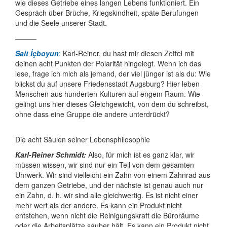
wie dieses Getriebe eines langen Lebens funktioniert. Ein
Gespräch über Brüche, Kriegskindheit, späte Berufungen
und die Seele unserer Stadt.
———
Sait İçboyun
:
Karl-Reiner, du hast mir diesen Zettel mit
deinen acht Punkten der Polarität hingelegt. Wenn ich das
lese, frage ich mich als jemand, der viel jünger ist als du: Wie
blickst du auf unsere Friedensstadt Augsburg? Hier leben
Menschen aus hunderten Kulturen auf engem Raum. Wie
gelingt uns hier dieses Gleichgewicht, von dem du schreibst,
ohne dass eine Gruppe die andere unterdrückt?
Die acht Säulen seiner Lebensphilosophie
Karl-Reiner Schmidt:
Also, für mich ist es ganz klar, wir
müssen wissen, wir sind nur ein Teil von dem gesamten
Uhrwerk. Wir sind vielleicht ein Zahn von einem Zahnrad aus
dem ganzen Getriebe, und der nächste ist genau auch nur
ein Zahn, d. h. wir sind alle gleich­wertig. Es ist nicht einer
mehr wert als der andere. Es kann ein Produkt nicht
entstehen, wenn nicht die Reini­gungs­kraft die Büroräume
oder die Arbeits­plätze sauber hält. Es kann ein Produkt nicht