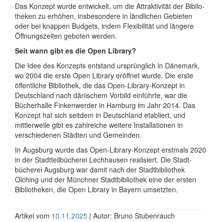
Das Konzept wurde entwickelt, um die Attrak­tivität der Biblio­
theken zu erhöhen, insbe­sondere in ländlichen Gebieten
oder bei knappen Budgets, indem Flexi­bilität und längere
Öffnungs­zeiten geboten werden.
Seit wann gibt es die Open Library?
Die Idee des Konzepts entstand ursprünglich in Dänemark,
wo 2004 die erste Open Library eröffnet wurde. Die erste
öffent­liche Biblio­thek, die das Open-Library-Konzept in
Deutsch­land nach dänischem Vorbild einführte, war die
Bücherhalle Finken­werder in Hamburg im Jahr 2014. Das
Konzept hat sich seitdem in Deutsch­land etabliert, und
mittler­weile gibt es zahl­reiche weitere Installa­tionen in
verschie­denen Städten und Gemeinden.
In Augsburg wurde das Open-Library-Konzept erstmals 2020
in der Stadt­teil­bücherei Lechhausen realisiert. Die Stadt­
bücherei Augsburg war damit nach der Stadt­biblio­thek
Olching und der Münchner Stadt­biblio­thek eine der ersten
Biblio­theken, die Open Library in Bayern umsetzten.
Artikel vom
10.11.2025
| Autor: Bruno Stubenrauch