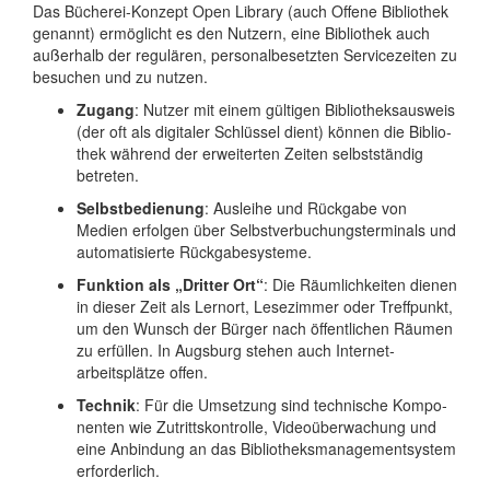
Das Bücherei-Konzept Open Library (auch Offene Biblio­thek
genannt) ermöglicht es den Nutzern, eine Biblio­thek auch
außerhalb der regulären, personal­besetzten Service­zeiten zu
besuchen und zu nutzen.
Zugang
: Nutzer mit einem gültigen Biblio­theks­ausweis
(der oft als digitaler Schlüssel dient) können die Biblio­
thek während der erweiter­ten Zeiten selbst­ständig
betreten.
Selbstbedienung
: Ausleihe und Rückgabe von
Medien erfolgen über Selbst­ver­buchungs­terminals und
automati­sierte Rück­gabe­systeme.
Funktion als „Dritter Ort“
: Die Räumlich­keiten dienen
in dieser Zeit als Lernort, Lese­zimmer oder Treffpunkt,
um den Wunsch der Bürger nach öffent­lichen Räumen
zu erfüllen. In Augsburg stehen auch Internet­
arbeitsplätze offen.
Technik
: Für die Umsetzung sind techni­sche Kompo­
nenten wie Zutritts­kontrolle, Video­über­wachung und
eine An­bindung an das Biblio­theks­manage­ment­system
erforderlich.