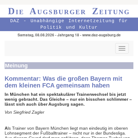
Die Augsburger Zeitung
DAZ - Unabhängige Internetzeitung für
Politik und Kultur
Samstag, 08.08.2026 - Jahrgang 18 - www.daz-augsburg.de
Toggle
navigati
Meinung
Kommentar: Was die großen Bayern mit
dem kleinen FCA gemeinsam haben
In München hat ein spektakulärer Trainerwechsel bis jetzt
wenig gebracht. Das Gleiche – nur ein bisschen schlimmer –
lässt sich auch über Augsburg sagen.
Von Siegfried Zagler
A
ls Trainer von Bayern München liegt man eindeutig im oberen
Lohnsegment der Fußballtrainer – nicht nur in der Bundesliga.