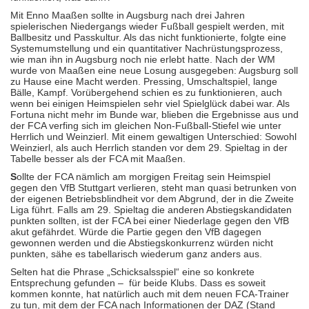
Mit Enno Maaßen sollte in Augsburg nach drei Jahren
spielerischen Niedergangs wieder Fußball gespielt werden, mit
Ballbesitz und Passkultur. Als das nicht funktionierte, folgte eine
Systemumstellung und ein quantitativer Nachrüstungsprozess,
wie man ihn in Augsburg noch nie erlebt hatte. Nach der WM
wurde von Maaßen eine neue Losung ausgegeben: Augsburg soll
zu Hause eine Macht werden. Pressing, Umschaltspiel, lange
Bälle, Kampf. Vorübergehend schien es zu funktionieren, auch
wenn bei einigen Heimspielen sehr viel Spielglück dabei war. Als
Fortuna nicht mehr im Bunde war, blieben die Ergebnisse aus und
der FCA verfing sich im gleichen Non-Fußball-Stiefel wie unter
Herrlich und Weinzierl. Mit einem gewaltigen Unterschied: Sowohl
Weinzierl, als auch Herrlich standen vor dem 29. Spieltag in der
Tabelle besser als der FCA mit Maaßen.
S
ollte der FCA nämlich am morgigen Freitag sein Heimspiel
gegen den VfB Stuttgart verlieren, steht man quasi betrunken von
der eigenen Betriebsblindheit vor dem Abgrund, der in die Zweite
Liga führt. Falls am 29. Spieltag die anderen Abstiegskandidaten
punkten sollten, ist der FCA bei einer Niederlage gegen den VfB
akut gefährdet. Würde die Partie gegen den VfB dagegen
gewonnen werden und die Abstiegskonkurrenz würden nicht
punkten, sähe es tabellarisch wiederum ganz anders aus.
Selten hat die Phrase „Schicksalsspiel“ eine so konkrete
Entsprechung gefunden – für beide Klubs. Dass es soweit
kommen konnte, hat natürlich auch mit dem neuen FCA-Trainer
zu tun, mit dem der FCA nach Informationen der DAZ (Stand