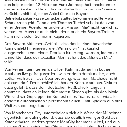
Aus diesem Grund darf man anführen, dass Thomas Tuchel von
den kolportierten 12 Millionen Euro Jahresgehalt, nachdem er
davon zirka die Hälfte an das Fußballvolk in Form von Steuern
zurückbezahlt hat, einen Anteil über die Bayern-
Betriebskrankenkasse zurückerstattet bekommen sollte – als
Schmerzensgeld. Denn auch Thomas Tuchel scheint das von
einer Bremer Agentur entwickelte „Mia san Mia“ nicht wirklich zu
verstehen. Muss er auch nicht, denn auch ein Bayern-Trainer
kann nicht jeden Schmarrn kapieren.
Das Bayern-München-Gefühl – also das in einen bayerische
Kunstdialekt hineingewürgte „Wir sind wir“, ist kürzlich
ausgerechnet von einem Franken hinterfragt worden, indem er
anmerkte, dass der aktuellen Mannschaft das „Mia san Mia“
fehle.
V
on keinem geringeren als Oliver Kahn ist daraufhin Lothar
Matthäus live gefragt worden, was er denn damit meine, doch
Lothar wich aus – aus Überforderung, was man Matthäus nicht
anlasten darf. Denn schließlich hat der Kahn-Matthäus-Diskurs
dazu geführt, dass dem deutschen Fußballvolk langsam
dämmert, dass es keinen dümmeren Slogan gibt, als das lokale
Wir-sind-wir-Geplapper im Kontext eines Teams, das – wie alle
anderen europäischen Spitzenteams auch – mit Spielern aus aller
Welt zusammengekauft ist.
Von Manchester City unterscheiden sich die Werte der Münchner
eigentlich nur dahingehend, dass sie deutlich weniger Geld aus
Katar erhalten. Anders gesagt: ManCity hat mehr Mittel, und aus
diesem Grund spielen bei City von vorne bis hinten die besseren