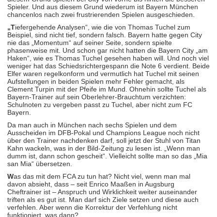
Spieler. Und aus diesem Grund wiederum ist Bayern München
chancenlos nach zwei frustrierenden Spielen ausgeschieden.
„T
iefergehende Analysen“, wie die von Thomas Tuchel zum
Beispiel, sind nicht tief, sondern falsch. Bayern hatte gegen City
nie das „Momentum“ auf seiner Seite, sondern spielte
phasenweise mit. Und schon gar nicht hatten die Bayern City „am
Haken“, wie es Thomas Tuchel gesehen haben will. Und noch viel
weniger hat das Schiedsrichtergespann die Note 6 verdient. Beide
Elfer waren regelkonform und vermutlich hat Tuchel mit seinen
Aufstellungen in beiden Spielen mehr Fehler gemacht, als
Clement Turpin mit der Pfeife im Mund. Ohnehin sollte Tuchel als
Bayern-Trainer auf sein Oberlehrer-Brauchtum verzichten:
Schulnoten zu vergeben passt zu Tuchel, aber nicht zum FC
Bayern.
Da man auch in München nach sechs Spielen und dem
Ausscheiden im DFB-Pokal und Champions League noch nicht
über den Trainer nachdenken darf, soll jetzt der Stuhl von Titan
Kahn wackeln, was in der Bild-Zeitung zu lesen ist. „Wenn man
dumm ist, dann schon gescheit“. Vielleicht sollte man so das „Mia
san Mia“ übersetzen.
W
as das mit dem FCA zu tun hat? Nicht viel, wenn man mal
davon absieht, dass – seit Enrico Maaßen in Augsburg
Cheftrainer ist – Anspruch und Wirklichkeit weiter auseinander
triften als es gut ist. Man darf sich Ziele setzen und diese auch
verfehlen. Aber wenn die Korrektur der Verfehlung nicht
funktioniert, was dann?