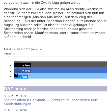
vorgestern) auch in die Zweite Liga gehen würde.
W
ährend sich der FCA also zweimal im Kreis drehte, wechselte
der VfB Stuttgart zwei Mal den Trainer und befindet sich nun mit
einer ehemaligen „Mia-san-Mia-Ikone“ auf dem Weg der
Besserung. Falls der unter Sebastian Hoeneß aufblühende VfB in
Augsburg punkten sollte, ist nicht nur das Augsburger Ziel
Nichtabstieg stark gefährdet, sondern auch das gesalbte
Schönreden passe. Maaßen muss liefern, sonst kracht es wieder
auf dem Lechfeld.
Artikel vom
20.04.2023
| Autor: sz
Rubrik:
FCA
teilen
teilen
teilen
DAZ heute
8. August 2026
Tag des offenen Denkmals: Augsburger Museen bieten freie
Sonderführungen
8. August 2026