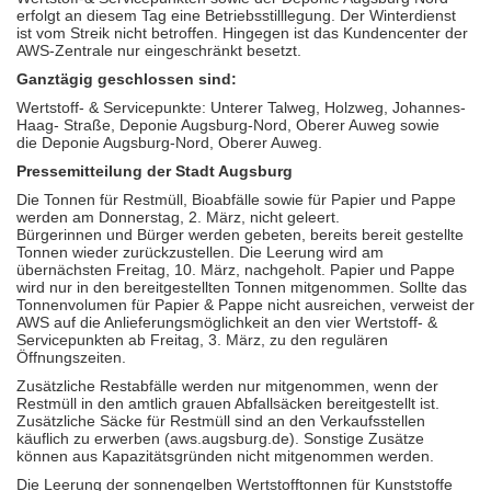
erfolgt an diesem Tag eine Betriebsstilllegung. Der Winterdienst
ist vom Streik nicht betroffen. Hingegen ist das Kundencenter der
AWS-Zentrale nur eingeschränkt besetzt.
Ganztägig geschlossen sind:
Wertstoff- & Servicepunkte: Unterer Talweg, Holzweg, Johannes-
Haag- Straße, Deponie Augsburg-Nord, Oberer Auweg sowie
die Deponie Augsburg-Nord, Oberer Auweg.
Pressemitteilung der Stadt Augsburg
Die Tonnen für Restmüll, Bioabfälle sowie für Papier und Pappe
werden am Donnerstag, 2. März, nicht geleert.
Bürgerinnen und Bürger werden gebeten, bereits bereit gestellte
Tonnen wieder zurückzustellen. Die Leerung wird am
übernächsten Freitag, 10. März, nachgeholt. Papier und Pappe
wird nur in den bereitgestellten Tonnen mitgenommen. Sollte das
Tonnenvolumen für Papier & Pappe nicht ausreichen, verweist der
AWS auf die Anlieferungsmöglichkeit an den vier Wertstoff- &
Servicepunkten ab Freitag, 3. März, zu den regulären
Öffnungszeiten.
Zusätzliche Restabfälle werden nur mitgenommen, wenn der
Restmüll in den amtlich grauen Abfallsäcken bereitgestellt ist.
Zusätzliche Säcke für Restmüll sind an den Verkaufsstellen
käuflich zu erwerben (aws.augsburg.de). Sonstige Zusätze
können aus Kapazitätsgründen nicht mitgenommen werden.
Die Leerung der sonnengelben Wertstofftonnen für Kunststoffe