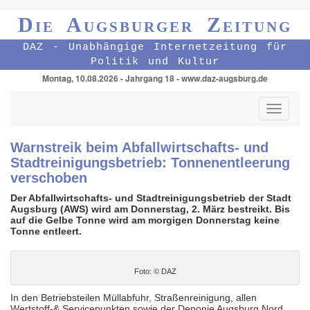
Die Augsburger Zeitung
DAZ - Unabhängige Internetzeitung für
Politik und Kultur
Montag, 10.08.2026 - Jahrgang 18 - www.daz-augsburg.de
Toggle
navigati
Warnstreik beim Abfallwirtschafts- und
Stadtreinigungsbetrieb: Tonnenentleerung
verschoben
Der Abfallwirtschafts- und Stadtreinigungsbetrieb der Stadt
Augsburg (AWS) wird am Donnerstag, 2. März bestreikt. Bis
auf die Gelbe Tonne wird am morgigen Donnerstag keine
Tonne entleert.
Foto: © DAZ
In den Betriebsteilen Müllabfuhr, Straßenreinigung, allen
Wertstoff-& Servicepunkten sowie der Deponie Augsburg Nord