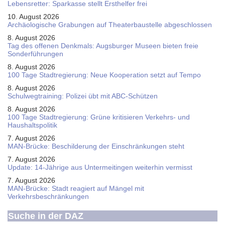
Le­bens­ret­ter: Spar­kas­se stellt Erst­hel­fer frei
10. August 2026
Ar­chäo­lo­gi­sche Gra­bun­gen auf Thea­ter­bau­stel­le ab­ge­schlos­sen
8. August 2026
Tag des offenen Denkmals: Augsburger Museen bieten freie
Sonderführungen
8. August 2026
100 Tage Stadtregierung: Neue Kooperation setzt auf Tempo
8. August 2026
Schul­weg­trai­ning: Poli­zei übt mit ABC-Schüt­zen
8. August 2026
100 Tage Stadtregierung: Grüne kritisieren Verkehrs- und
Haushaltspolitik
7. August 2026
MAN-Brücke: Beschilderung der Einschränkungen steht
7. August 2026
Update: 14-Jährige aus Untermeitingen weiterhin vermisst
7. August 2026
MAN-Brücke: Stadt reagiert auf Mängel mit
Verkehrsbeschränkungen
Suche in der DAZ