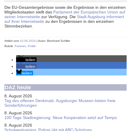
Die EU-Gesamtergebnisse sowie die Ergebnisse in den einzelnen
Mitgliedsstaaten stellt das
Parlament der Europäischen Union auf
seiner Internetseite
zur Verfügung. Die
Stadt Augsburg informiert
auf ihrer Internetseite
zu den Ergebnissen in den einzelnen
Stimmbezirken.
Artikel vom
10.06.2024
| Autor: Bernhard Schiller
Rubrik:
Parteien
,
Politik
teilen
teilen
teilen
DAZ heute
8. August 2026
Tag des offenen Denkmals: Augsburger Museen bieten freie
Sonderführungen
8. August 2026
100 Tage Stadtregierung: Neue Kooperation setzt auf Tempo
8. August 2026
Schul­weg­trai­ning: Poli­zei übt mit ABC-Schüt­zen