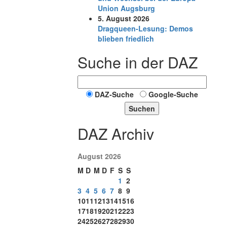
Union Augsburg
5. August 2026
Dragqueen-Lesung: Demos
blieben friedlich
Suche in der DAZ
DAZ-Suche
Google-Suche
Suchen
DAZ Archiv
August 2026
M
D
M
D
F
S
S
1
2
3
4
5
6
7
8
9
10
11
12
13
14
15
16
17
18
19
20
21
22
23
24
25
26
27
28
29
30