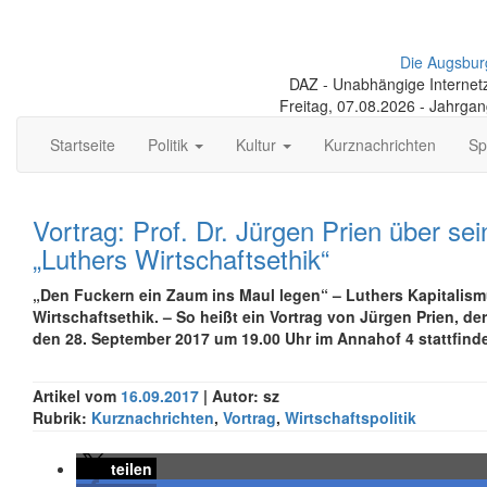
Die Augsbur
DAZ - Unabhängige Internetze
Freitag, 07.08.2026 - Jahrga
Startseite
Politik
Kultur
Kurznachrichten
Sp
Vortrag: Prof. Dr. Jürgen Prien über se
„Luthers Wirtschaftsethik“
„Den Fuckern ein Zaum ins Maul legen“ –
Luthers Kapitalism
Wirtschaftsethik. – So heißt ein Vortrag von Jürgen Prien, d
den 28. September 2017 um 19.00 Uhr im Annahof 4 stattfinde
Artikel vom
16.09.2017
| Autor: sz
Rubrik:
Kurznachrichten
,
Vortrag
,
Wirtschaftspolitik
teilen