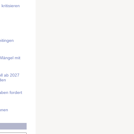
kritisieren
itingen
 Mängel mit
soll ab 2027
rden
aben fordert
Ihnen