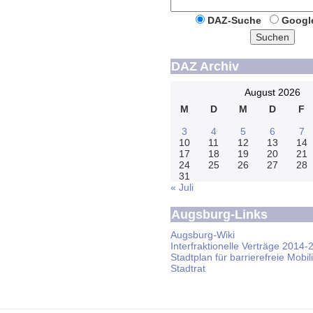
DAZ-Suche
Googl
Suchen
DAZ Archiv
August 2026
M
D
M
D
F
3
4
5
6
7
10
11
12
13
14
17
18
19
20
21
24
25
26
27
28
31
« Juli
Augsburg-Links
Augsburg-Wiki
Interfraktionelle Verträge 2014-
Stadtplan für barrierefreie Mobili
Stadtrat