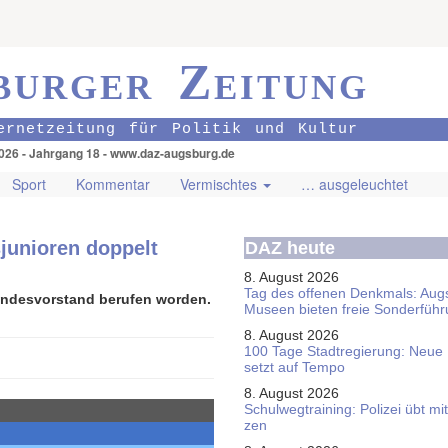
burger Zeitung
ernetzeitung für Politik und Kultur
026 - Jahrgang 18 - www.daz-augsburg.de
Sport
Kommentar
Vermischtes
… ausgeleuchtet
junioren doppelt
DAZ heute
8. August 2026
Tag des offenen Denkmals: Aug
Landesvorstand berufen worden.
Museen bieten freie Sonderfüh
8. August 2026
100 Tage Stadtregierung: Neue
setzt auf Tempo
8. August 2026
Schul­weg­trai­ning: Poli­zei übt 
zen