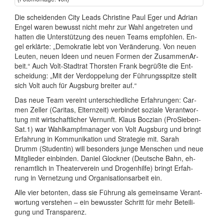
Die schei­den­den City Leads Chri­stine Paul Eger und Adri­an
En­gel wa­ren be­wusst nicht mehr zur Wahl an­ge­tre­ten und
hat­ten die Unter­stüt­zung des neuen Teams emp­foh­len. En­
gel er­klär­te: „De­mo­kra­tie lebt von Ver­än­de­rung. Von neuen
Leuten, neuen Ideen und neuen For­men der Zu­sam­men­Ar­
beit.“ Auch Volt-Stadt­rat Thor­sten Frank be­grüß­te die Ent­
schei­dung: „Mit der Ver­dop­pe­lung der Füh­rungs­spitze stellt
sich Volt auch für Augs­burg brei­ter auf.“
Das neue Team ver­eint un­ter­schied­liche Er­fah­run­gen: Car­
men Zel­ler (Caritas, Eltern­zeit) ver­bindet so­zia­le Ver­ant­wor­
tung mit wirt­schaft­li­cher Ver­nunft. Klaus Boc­zi­an (Pro­Sieben­
Sat.1) war Wahl­kampf­ma­na­ger von Volt Augs­burg und bringt
Er­fah­rung in Kom­mu­ni­ka­ti­on und Stra­te­gie mit. Sarah
Drumm (Stu­den­tin) will be­sonders junge Men­schen und neue
Mit­glie­der ein­bin­den. Da­ni­el Glock­ner (Deut­sche Bahn, eh­
ren­amt­lich in The­a­ter­ver­ein und Dro­gen­hil­fe) bringt Er­fah­
rung in Ver­net­zung und Or­ga­ni­sa­ti­ons­ar­beit ein.
Alle vier be­ton­ten, dass sie Füh­rung als ge­mein­sa­me Ver­ant­
wor­tung ver­ste­hen – ein be­wuss­ter Schritt für mehr Be­tei­li­
gung und Trans­pa­renz.