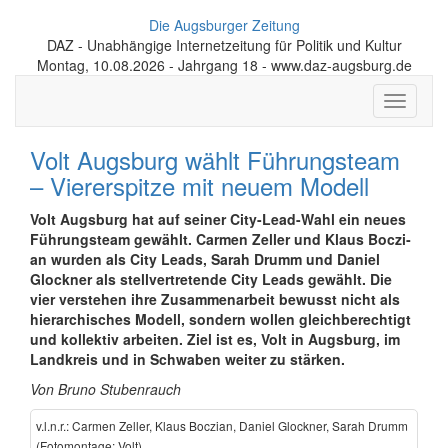
Die Augsburger Zeitung
DAZ - Unabhängige Internetzeitung für Politik und Kultur
Montag, 10.08.2026 - Jahrgang 18 - www.daz-augsburg.de
Toggle
navigati
Volt Augsburg wählt Führungs­team
– Vierer­spitze mit neuem Modell
Volt Augs­burg hat auf seiner City-Lead-Wahl ein neues
Füh­rungs­team ge­wählt. Car­men Zel­ler und Klaus Boc­zi­
an wur­den als City Leads, Sarah Drumm und Da­ni­el
Glock­ner als stell­ver­tre­ten­de City Leads ge­wählt. Die
vier ver­ste­hen ihre Zu­sam­men­ar­beit be­wusst nicht als
hie­rar­chi­sches Modell, son­dern wol­len gleich­be­rech­tigt
und kol­lek­tiv ar­bei­ten. Ziel ist es, Volt in Augs­burg, im
Land­kreis und in Schwa­ben wei­ter zu stär­ken.
Von Bruno Stubenrauch
v.l.n.r.: Carmen Zeller, Klaus Boczian, Daniel Glockner, Sarah Drumm
(Fotomontage: Volt)