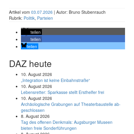
Artikel vom
03.07.2026
| Autor: Bruno Stubenrauch
Rubrik:
Politik
,
Parteien
teilen
teilen
teilen
DAZ heute
10. August 2026
„Integration ist keine Einbahnstraße“
10. August 2026
Le­bens­ret­ter: Spar­kas­se stellt Erst­hel­fer frei
10. August 2026
Ar­chäo­lo­gi­sche Gra­bun­gen auf Thea­ter­bau­stel­le ab­
ge­schlos­sen
8. August 2026
Tag des offenen Denkmals: Augsburger Museen
bieten freie Sonderführungen