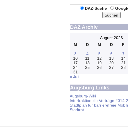
DAZ-Suche
Googl
Suchen
DAZ Archiv
August 2026
M
D
M
D
F
3
4
5
6
7
10
11
12
13
14
17
18
19
20
21
24
25
26
27
28
31
« Juli
Augsburg-Links
Augsburg-Wiki
Interfraktionelle Verträge 2014-
Stadtplan für barrierefreie Mobili
Stadtrat