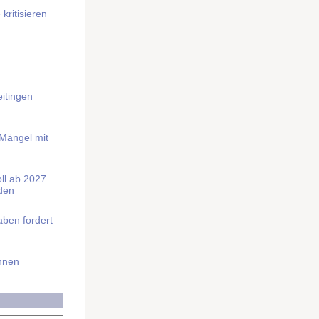
kritisieren
itingen
 Mängel mit
soll ab 2027
rden
aben fordert
Ihnen