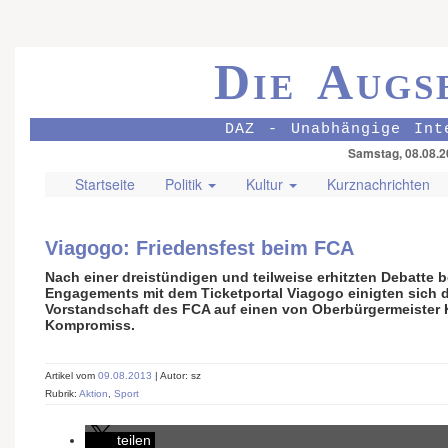
Die Augs
DAZ - Unabhängige Int
Samstag, 08.08.2
Startseite
Politik
Kultur
Kurznachrichten
Viagogo: Friedensfest beim FCA
Nach einer dreistündigen und teilweise erhitzten Debatte 
Engagements mit dem Ticketportal Viagogo einigten sich 
Vorstandschaft des FCA auf einen von Oberbürgermeister 
Kompromiss.
Artikel vom
09.08.2013
| Autor: sz
Rubrik:
Aktion
,
Sport
teilen