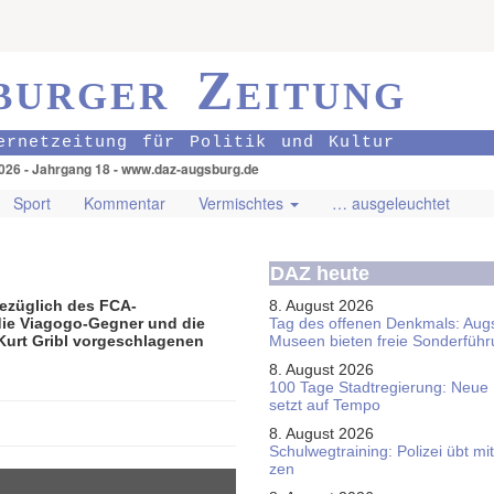
burger Zeitung
ernetzeitung für Politik und Kultur
026 - Jahrgang 18 - www.daz-augsburg.de
Sport
Kommentar
Vermischtes
… ausgeleuchtet
DAZ heute
bezüglich des FCA-
8. August 2026
die Viagogo-Gegner und die
Tag des offenen Denkmals: Aug
Kurt Gribl vorgeschlagenen
Museen bieten freie Sonderfüh
8. August 2026
100 Tage Stadtregierung: Neue
setzt auf Tempo
8. August 2026
Schul­weg­trai­ning: Poli­zei übt 
zen