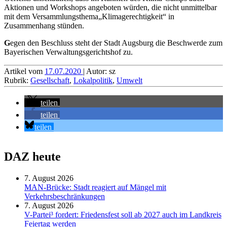
Aktionen und Workshops angeboten würden, die nicht unmittelbar
mit dem Versammlungsthema„Klimagerechtigkeit“ in
Zusammenhang stünden.
G
egen den Beschluss steht der Stadt Augsburg die Beschwerde zum
Bayerischen Verwaltungsgerichtshof zu.
Artikel vom
17.07.2020
| Autor: sz
Rubrik:
Gesellschaft
,
Lokalpolitik
,
Umwelt
teilen
teilen
teilen
DAZ heute
7. August 2026
MAN-Brücke: Stadt reagiert auf Mängel mit
Verkehrsbeschränkungen
7. August 2026
V-Partei­³ fordert: Friedens­fest soll ab 2027 auch im Land­kreis
Feier­tag werden