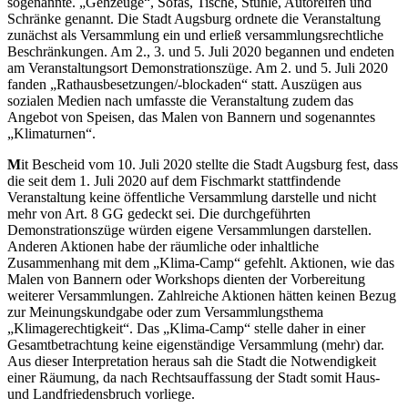
sogenannte. „Gehzeuge“, Sofas, Tische, Stühle, Autoreifen und
Schränke genannt. Die Stadt Augsburg ordnete die Veranstaltung
zunächst als Versammlung ein und erließ versammlungsrechtliche
Beschränkungen. Am 2., 3. und 5. Juli 2020 begannen und endeten
am Veranstaltungsort Demonstrationszüge. Am 2. und 5. Juli 2020
fanden „Rathausbesetzungen/-blockaden“ statt. Auszügen aus
sozialen Medien nach umfasste die Veranstaltung zudem das
Angebot von Speisen, das Malen von Bannern und sogenanntes
„Klimaturnen“.
M
it Bescheid vom 10. Juli 2020 stellte die Stadt Augsburg fest, dass
die seit dem 1. Juli 2020 auf dem Fischmarkt stattfindende
Veranstaltung keine öffentliche Versammlung darstelle und nicht
mehr von Art. 8 GG gedeckt sei. Die durchgeführten
Demonstrationszüge würden eigene Versammlungen darstellen.
Anderen Aktionen habe der räumliche oder inhaltliche
Zusammenhang mit dem „Klima-Camp“ gefehlt. Aktionen, wie das
Malen von Bannern oder Workshops dienten der Vorbereitung
weiterer Versammlungen. Zahlreiche Aktionen hätten keinen Bezug
zur Meinungskundgabe oder zum Versammlungsthema
„Klimagerechtigkeit“. Das „Klima-Camp“ stelle daher in einer
Gesamtbetrachtung keine eigenständige Versammlung (mehr) dar.
Aus dieser Interpretation heraus sah die Stadt die Notwendigkeit
einer Räumung, da nach Rechtsauffassung der Stadt somit Haus-
und Landfriedensbruch vorliege.