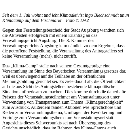
Seit dem 1. Juli wohnt und lebt Klimaaktivist Ingo Blechschmidt unu
Klimacamp auf dem Fischmarkt – Foto © DAZ
G
egen den Feststellungsbescheid der Stadt Augsburg wandten sich
die Aktivisten erfolgreich mit einem Eilantrag an das
Verwaltungsgericht Augsburg. Die 8. Kammer des
Verwaltungsgerichts Augsburg kam nämlich zu dem Ergebnis, dass
die getroffene Feststellung, die Veranstaltung des Antragstellers sei
keine Versammlung (mehr), nicht zutrifft.
D
as „Klima-Camp“ stelle nach seinem Gesamtgepräge eine
Versammlung im Sinne des Bayerischen Versammlungsgesetzes dar,
weil es überwiegend auf die Teilhabe an der öffentlichen
Meinungsbildung gerichtet sei. Es ziele darauf ab, die Öffentlichkeit
auf die aus Sicht des Antragstellers bestehende klimapolitische
Situation aufmerksam zu machen. Dies komme durch die dauerhafte
Präsenz der Veranstaltungsteilnehmer am Veranstaltungsort unter
Verwendung von Transparenten zum Thema „Klimagerechtigkeit“
zum Ausdruck. Außerdem fänden Aktionen wie Sprechchöre und
Reden zum Versammlungsthema, Umfragen der Bevölkerung und
Vorträge zum Versammlungsthema am Veranstaltungsort statt.
Angesichts dieses Schwerpunkts sei nach Überzeugung des
Gerichts unschädlich, dass im Rahmen des Klima-Camps auch