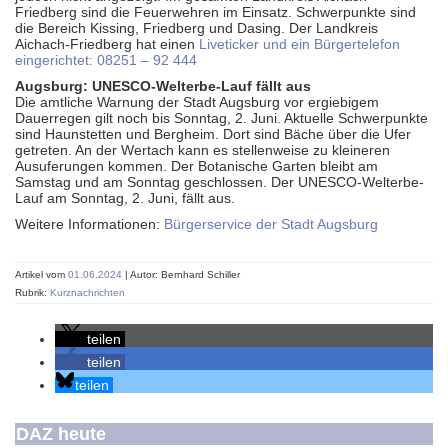
Friedberg sind die Feuerwehren im Einsatz. Schwerpunkte sind
die Bereich Kissing, Friedberg und Dasing. Der Landkreis
Aichach-Friedberg hat einen
Liveticker und ein Bürgertelefon
eingerichtet: 08251 – 92 444
Augsburg: UNESCO-Welterbe-Lauf fällt aus
Die amtliche Warnung der Stadt Augsburg vor ergiebigem
Dauerregen gilt noch bis Sonntag, 2. Juni. Aktuelle Schwerpunkte
sind Haunstetten und Bergheim. Dort sind Bäche über die Ufer
getreten. An der Wertach kann es stellenweise zu kleineren
Ausuferungen kommen. Der Botanische Garten bleibt am
Samstag und am Sonntag geschlossen. Der UNESCO-Welterbe-
Lauf am Sonntag, 2. Juni, fällt aus.
Weitere Informationen:
Bürgerservice der Stadt Augsburg
Artikel vom
01.06.2024
| Autor: Bernhard Schiller
Rubrik:
Kurznachrichten
teilen
teilen
teilen
DAZ heute