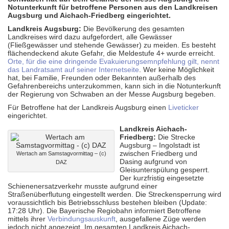
Notunterkunft für betroffene Personen aus den Landkreisen
Augsburg und Aichach-Friedberg eingerichtet.
Landkreis Augsburg:
Die Bevölkerung des gesamten
Landkreises wird dazu aufgefordert, alle Gewässer
(Fließgewässer und stehende Gewässer) zu meiden. Es besteht
flächendeckend akute Gefahr, die Meldestufe 4+ wurde erreicht.
Orte, für die eine dringende Evakuierungsemnpfehlung gilt, nennt
das Landratsamt auf seiner Internetseite
. Wer keine Möglichkeit
hat, bei Familie, Freunden oder Bekannten außerhalb des
Gefahrenbereichs unterzukommen, kann sich in die Notunterkunft
der Regierung von Schwaben an der Messe Augsburg begeben.
Für Betroffene hat der Landkreis Augsburg einen
Liveticker
eingerichtet.
Landkreis Aichach-
Friedberg:
Die Strecke
Augsburg – Ingolstadt ist
zwischen Friedberg und
Wertach am Samstagvormittag – (c)
Dasing aufgrund von
DAZ
Gleisunterspülung gesperrt.
Der kurzfristig eingesetzte
Schienenersatzverkehr musste aufgrund einer
Straßenüberflutung eingestellt werden. Die Streckensperrung wird
voraussichtlich bis Betriebsschluss bestehen bleiben (Update:
17:28 Uhr). Die Bayerische Regiobahn informiert Betroffene
mittels ihrer
Verbindungsauskunft
, ausgefallene Züge werden
jedoch nicht angezeigt. Im gesamten Landkreis Aichach-