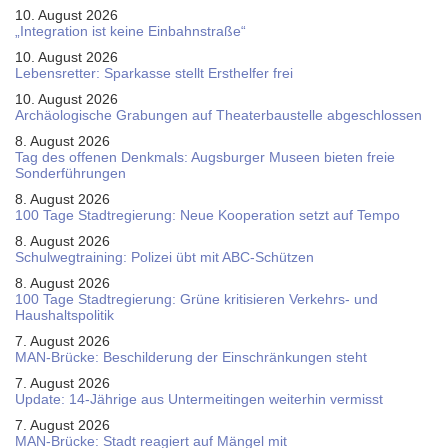
10. August 2026
„Integration ist keine Einbahnstraße“
10. August 2026
Le­bens­ret­ter: Spar­kas­se stellt Erst­hel­fer frei
10. August 2026
Ar­chäo­lo­gi­sche Gra­bun­gen auf Thea­ter­bau­stel­le ab­ge­schlos­sen
8. August 2026
Tag des offenen Denkmals: Augsburger Museen bieten freie
Sonderführungen
8. August 2026
100 Tage Stadtregierung: Neue Kooperation setzt auf Tempo
8. August 2026
Schul­weg­trai­ning: Poli­zei übt mit ABC-Schüt­zen
8. August 2026
100 Tage Stadtregierung: Grüne kritisieren Verkehrs- und
Haushaltspolitik
7. August 2026
MAN-Brücke: Beschilderung der Einschränkungen steht
7. August 2026
Update: 14-Jährige aus Untermeitingen weiterhin vermisst
7. August 2026
MAN-Brücke: Stadt reagiert auf Mängel mit