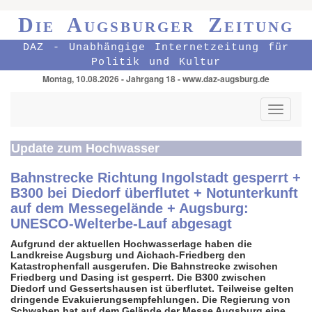
Die Augsburger Zeitung
DAZ - Unabhängige Internetzeitung für
Politik und Kultur
Montag, 10.08.2026 - Jahrgang 18 - www.daz-augsburg.de
Toggle
navigati
Update zum Hochwasser
Bahnstrecke Richtung Ingolstadt gesperrt +
B300 bei Diedorf überflutet + Notunterkunft
auf dem Messegelände + Augsburg:
UNESCO-Welterbe-Lauf abgesagt
Aufgrund der aktuellen Hochwasserlage haben die
Landkreise Augsburg und Aichach-Friedberg den
Katastrophenfall ausgerufen. Die Bahnstrecke zwischen
Friedberg und Dasing ist gesperrt. Die B300 zwischen
Diedorf und Gessertshausen ist überflutet. Teilweise gelten
dringende Evakuierungsempfehlungen. Die Regierung von
Schwaben hat auf dem Gelände der Messe Augsburg eine