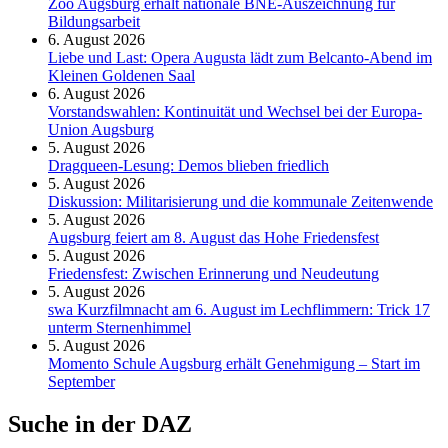
Zoo Augsburg erhält nationale BNE-Auszeichnung für
Bildungsarbeit
6. August 2026
Liebe und Last: Opera Augusta lädt zum Belcanto-Abend im
Kleinen Goldenen Saal
6. August 2026
Vorstandswahlen: Kontinuität und Wechsel bei der Europa-
Union Augsburg
5. August 2026
Dragqueen-Lesung: Demos blieben friedlich
5. August 2026
Diskussion: Mi­li­ta­ri­sie­rung und die kommunale Zeitenwende
5. August 2026
Augsburg feiert am 8. August das Hohe Friedensfest
5. August 2026
Friedensfest: Zwischen Erinnerung und Neudeutung
5. August 2026
swa Kurz­film­nacht am 6. August im Lech­flim­mern: Trick 17
unterm Sternen­himmel
5. August 2026
Momento Schule Augsburg erhält Genehmigung – Start im
September
Suche in der DAZ