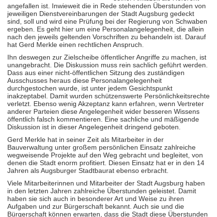
angefallen ist. Inwieweit die in Rede stehenden Überstunden von
jeweiligen Dienstvereinbarungen der Stadt Augsburg gedeckt
sind, soll und wird eine Prüfung bei der Regierung von Schwaben
ergeben. Es geht hier um eine Personalangelegenheit, die allein
nach den jeweils geltenden Vorschriften zu behandeln ist. Darauf
hat Gerd Merkle einen rechtlichen Anspruch.
Ihn deswegen zur Zielscheibe öffentlicher Angriffe zu machen, ist
unangebracht. Die Diskussion muss rein sachlich geführt werden.
Dass aus einer nicht-öffentlichen Sitzung des zuständigen
Ausschusses heraus diese Personalangelegenheit
durchgestochen wurde, ist unter jedem Gesichtspunkt
inakzeptabel. Damit wurden schützenswerte Persönlichkeitsrechte
verletzt. Ebenso wenig Akzeptanz kann erfahren, wenn Vertreter
anderer Parteien diese Angelegenheit wider besseren Wissens
öffentlich falsch kommentieren. Eine sachliche und mäßigende
Diskussion ist in dieser Angelegenheit dringend geboten.
Gerd Merkle hat in seiner Zeit als Mitarbeiter in der
Bauverwaltung unter großem persönlichen Einsatz zahlreiche
wegweisende Projekte auf den Weg gebracht und begleitet, von
denen die Stadt enorm profitiert. Diesen Einsatz hat er in den 14
Jahren als Augsburger Stadtbaurat ebenso erbracht.
Viele Mitarbeiterinnen und Mitarbeiter der Stadt Augsburg haben
in den letzten Jahren zahlreiche Überstunden geleistet. Damit
haben sie sich auch in besonderer Art und Weise zu ihren
Aufgaben und zur Bürgerschaft bekannt. Auch sie und die
Bürgerschaft können erwarten, dass die Stadt diese Überstunden