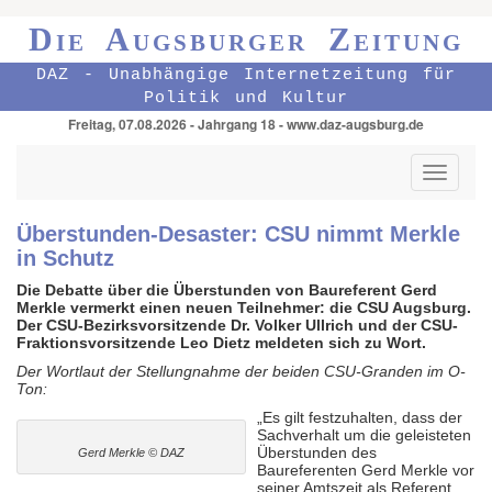
Die Augsburger Zeitung
DAZ - Unabhängige Internetzeitung für
Politik und Kultur
Freitag, 07.08.2026 - Jahrgang 18 - www.daz-augsburg.de
Toggle
navigati
Überstunden-Desaster: CSU nimmt Merkle
in Schutz
Die Debatte über die Überstunden von Baureferent Gerd
Merkle vermerkt einen neuen Teilnehmer: die CSU Augsburg.
Der CSU-Bezirksvorsitzende Dr. Volker Ullrich und der CSU-
Fraktionsvorsitzende Leo Dietz meldeten sich zu Wort.
Der Wortlaut der Stellungnahme der beiden CSU-Granden im O-
Ton:
„Es gilt festzuhalten, dass der
Sachverhalt um die geleisteten
Überstunden des
Gerd Merkle © DAZ
Baureferenten Gerd Merkle vor
seiner Amtszeit als Referent