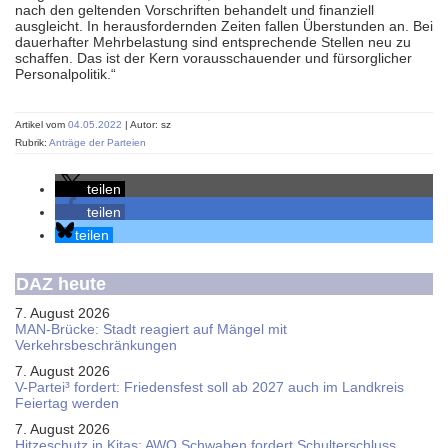
nach den geltenden Vorschriften behandelt und finanziell
ausgleicht. In herausfordernden Zeiten fallen Überstunden an. Bei
dauerhafter Mehrbelastung sind entsprechende Stellen neu zu
schaffen. Das ist der Kern vorausschauender und fürsorglicher
Personalpolitik.“
Artikel vom
04.05.2022
| Autor: sz
Rubrik:
Anträge der Parteien
teilen
teilen
teilen
DAZ heute
7. August 2026
MAN-Brücke: Stadt reagiert auf Mängel mit
Verkehrsbeschränkungen
7. August 2026
V-Partei­³ fordert: Friedens­fest soll ab 2027 auch im Land­kreis
Feier­tag werden
7. August 2026
Hitzeschutz in Kitas: AWO Schwaben fordert Schulterschluss