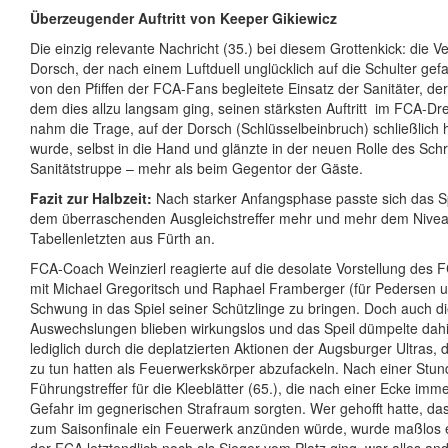
Überzeugender Auftritt von Keeper Gikiewicz
Die einzig relevante Nachricht (35.) bei diesem Grottenkick: die V
Dorsch, der nach einem Luftduell unglücklich auf die Schulter gef
von den Pfiffen der FCA-Fans begleitete Einsatz der Sanitäter, de
dem dies allzu langsam ging, seinen stärksten Auftritt
im FCA-Dre
nahm die Trage, auf der Dorsch (Schlüsselbeinbruch) schließlich
wurde, selbst in die Hand und glänzte in der neuen Rolle des Schr
Sanitätstruppe – mehr als beim Gegentor der Gäste.
Fazit zur Halbzeit:
Nach starker Anfangsphase passte sich das S
dem überraschenden Ausgleichstreffer mehr und mehr dem Nive
Tabellenletzten aus Fürth an.
FCA-Coach Weinzierl reagierte auf die desolate Vorstellung des 
mit Michael Gregoritsch und Raphael Framberger (für Pedersen
Schwung in das Spiel seiner Schützlinge zu bringen. Doch auch d
Auswechslungen blieben wirkungslos und das Speil dümpelte dah
lediglich durch die deplatzierten Aktionen der Augsburger Ultras, 
zu tun hatten als Feuerwerkskörper abzufackeln. Nach einer Stunde
Führungstreffer für die Kleeblätter (65.), die nach einer Ecke imm
Gefahr im gegnerischen Strafraum sorgten. Wer gehofft hatte, d
zum Saisonfinale ein Feuerwerk anzünden würde, wurde maßlos 