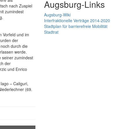
ere als
Augsburg-Links
tsch nach Zuspiel
mit zumindest
Augsburg-Wiki
g.
Interfraktionelle Verträge 2014-2020
Stadtplan für barrierefreie Mobilität
Stadtrat
 Vorfeld und im
wurden der
 noch durch die
erlassen werde.
de seiner zumindest
ch der
rzic und Enrico
ago – Caliguri,
Niederlechner (69.