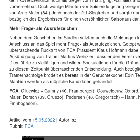
der FCA letztendlich noch als Sieger vom Platz ging, war alles and
vorhersehbar. Doch wenige Minuten vor Spielende gelang Gregori
von Arne Meier (84.) doch noch der 2:1-Siegtreffer und sorgte da
bezüglich des Ergebnisses für einen versöhnlichen Saisonausklan
Mehr Frage- als Ausrufezeichen
Neben dem Geschehen im Stadion setzten auch die Meldungen im
Anschluss an das Spiel mehr Frage- als Ausrufezeichen. Getopt 
überraschende Rücktritt von FCA-Präsident Klaus Hofmann dabei
Ankündigung von Trainer Markus Weinzierl, dass er den Verein v
Dies führte zu vielfältigen und wilden Spekulationen für die Grün
zu diesem Zeitpunkt überraschenden Entscheidung. Auch bezügli
Trainernachfolge brodelt es bereits in der Gerüchteküche: Edin Te
Maaßen werden als mögliche Kandidaten gehandelt.
FCA
: Gikiewicz – Gumny (46. Framberger), Gouweleeuw, Oxford, I
Maier, Dorsch (39. Gruezo), Pedersen (46. Gregoritsch) – Hahn, 
Finnbogason).
Artikel vom
15.05.2022
| Autor: sz
Rubrik:
FCA