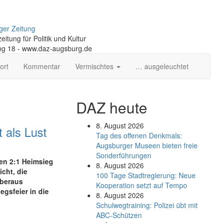
ger Zeitung
itung für Politik und Kultur
ng 18 - www.daz-augsburg.de
ort
Kommentar
Vermischtes
… ausgeleuchtet
DAZ heute
8. August 2026
 als Lust
Tag des offenen Denkmals:
Augsburger Museen bieten freie
Sonderführungen
hen 2:1 Heimsieg
8. August 2026
cht, die
100 Tage Stadtregierung: Neue
überaus
Kooperation setzt auf Tempo
gsfeier in die
8. August 2026
Schul­weg­trai­ning: Poli­zei übt mit
ABC-Schüt­zen