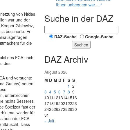
Ihnen unbequem war …“
erletzung von Niklas
Suche in der DAZ
allen war und der
r Keeper Gikiewicz,
ss bescherte. Er
DAZ-Suche
Google-Suche
 hinausgetragen
ittmachers für die
Suchen
DAZ Archiv
piel des FCA nach
au des
August 2026
FCA und versuchte
M
D
M
D
F
S
S
 und Gumny) neuen
1
2
iese
3
4
5
6
7
8
9
in, unterbrochen
10
11
12
13
14
15
16
die nichts Besseres
17
18
19
20
21
22
23
 Spielzeit fast der
24
25
26
27
28
29
30
erhin mal wieder für
31
ass auch der FCA
« Juli
enttäuscht. Dass