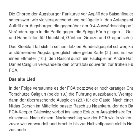
Die Choreo der Augsburger Fankurve vor Anpfiff des Saisonfinale
sehenswert wie vielversprechend und beflügelte in den Anfangsmi
Auftritt der Augsburger, die gegenüber der 0:4-Auswärtsschlappe i
Veränderungen in die Partie gegen die SpVgg Fürth gingen –
Gum
und Hahn liefen für Uduokhai, Günther, Gruezo und Gregoritsch (a
Das Kleeblatt tat sich in seinem letzten Bundesligaspiel schwer, k
anstürmenden Augsburger gleich eine gelbe Karte (2.) und nur we
einen Elfmeter (10.), den Raschl durch ein Faulspiel an André Hah
Daniel Caligiuri verwandelte den Strafstoß souverän zur frühen F
FCA.
Das alte Lied
In der Folge versäumte es der FCA trotz zweier hochkarätiger C
Torschütze Caligiuri (beide 19.) die Führung auszubauen. Wenige
dann der überraschende Ausgleich (23.) für die Gäste: Nach einem
Niklas Dorsch im Mittelfeld passte Rasch zu Ngankam, der den Ball
FCA-Keeper Gikiewicz vorbei ins lange Eck zum Ausgleichstreffer 
einschoss. Nach diesem Nackenschlag war der FCA wie in vielen, 
zuvor wie verwandelt und brachte bis zur Halbzeitpause nichts 
zustande.