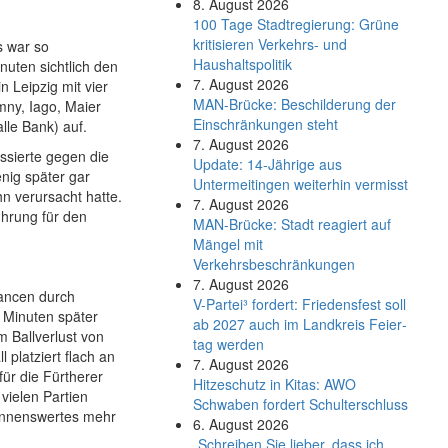
8. August 2026
100 Tage Stadtregierung: Grüne
kritisieren Verkehrs- und
s war so
Haushaltspolitik
nuten sichtlich den
7. August 2026
n Leipzig mit vier
MAN-Brücke: Beschilderung der
ny, Iago, Maier
Einschränkungen steht
lle Bank) auf.
7. August 2026
assierte gegen die
Update: 14-Jährige aus
nig später gar
Untermeitingen weiterhin vermisst
n verursacht hatte.
7. August 2026
ührung für den
MAN-Brücke: Stadt reagiert auf
Mängel mit
Verkehrsbeschränkungen
7. August 2026
hancen durch
V-Partei­³ fordert: Friedens­fest soll
 Minuten später
ab 2027 auch im Land­kreis Feier­
 Ballverlust von
tag werden
 platziert flach an
7. August 2026
für die Fürtherer
Hitzeschutz in Kitas: AWO
vielen Partien
Schwaben fordert Schulterschluss
Nennenswertes mehr
6. August 2026
„Schreiben Sie lieber, dass ich