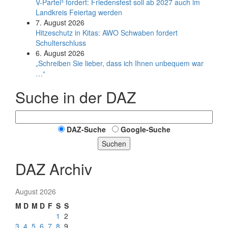
V-Partei­³ fordert: Friedens­fest soll ab 2027 auch im
Land­kreis Feier­tag werden
7. August 2026
Hitzeschutz in Kitas: AWO Schwaben fordert
Schulterschluss
6. August 2026
„Schreiben Sie lieber, dass ich Ihnen unbequem war
…“
Suche in der DAZ
DAZ-Suche
Google-Suche
Suchen
DAZ Archiv
August 2026
M
D
M
D
F
S
S
1
2
3
4
5
6
7
8
9