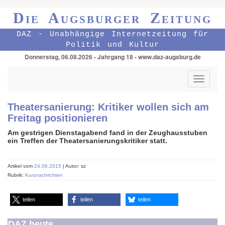
Die Augsburger Zeitung
DAZ - Unabhängige Internetzeitung für
Politik und Kultur
Donnerstag, 06.08.2026 - Jahrgang 18 - www.daz-augsburg.de
Toggle
navigati
Theatersanierung: Kritiker wollen sich am
Freitag positionieren
Am gestrigen Dienstagabend fand in der Zeughausstuben
ein Treffen der Theatersanierungskritiker statt.
Artikel vom
24.06.2015
| Autor: sz
Rubrik:
Kurznachrichten
teilen
teilen
teilen
DAZ heute