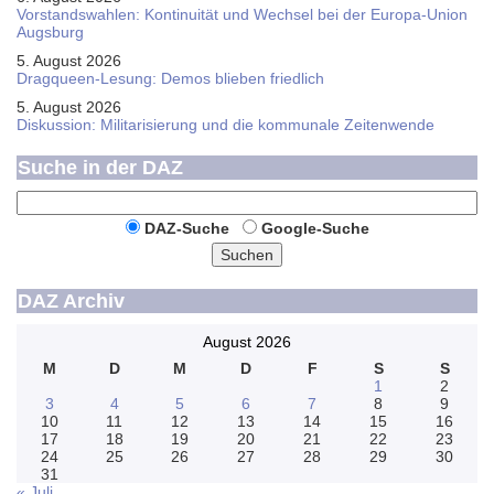
Vorstandswahlen: Kontinuität und Wechsel bei der Europa-Union
Augsburg
5. August 2026
Dragqueen-Lesung: Demos blieben friedlich
5. August 2026
Diskussion: Mi­li­ta­ri­sie­rung und die kommunale Zeitenwende
Suche in der DAZ
DAZ-Suche
Google-Suche
Suchen
DAZ Archiv
August 2026
M
D
M
D
F
S
S
1
2
3
4
5
6
7
8
9
10
11
12
13
14
15
16
17
18
19
20
21
22
23
24
25
26
27
28
29
30
31
« Juli