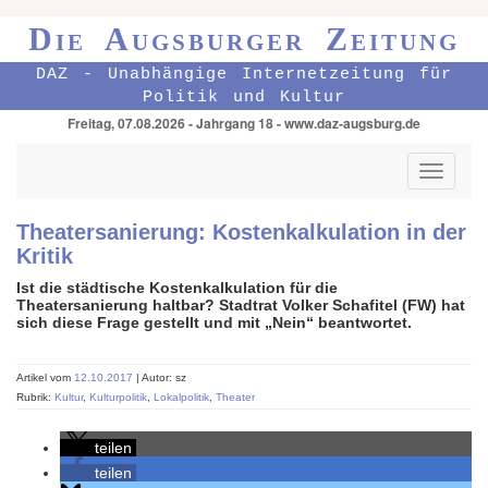
Die Augsburger Zeitung
DAZ - Unabhängige Internetzeitung für
Politik und Kultur
Freitag, 07.08.2026 - Jahrgang 18 - www.daz-augsburg.de
Toggle
navigati
Theatersanierung: Kostenkalkulation in der
Kritik
Ist die städtische Kostenkalkulation für die
Theatersanierung haltbar? Stadtrat Volker Schafitel (FW) hat
sich diese Frage gestellt und mit „Nein“ beantwortet.
Artikel vom
12.10.2017
| Autor: sz
Rubrik:
Kultur
,
Kulturpolitik
,
Lokalpolitik
,
Theater
teilen
teilen