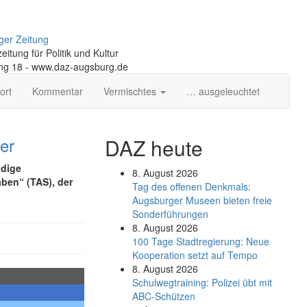
ger Zeitung
itung für Politik und Kultur
ng 18 - www.daz-augsburg.de
ort
Kommentar
Vermischtes
… ausgeleuchtet
er
DAZ heute
ndige
8. August 2026
ben“ (TAS), der
Tag des offenen Denkmals:
Augsburger Museen bieten freie
Sonderführungen
8. August 2026
100 Tage Stadtregierung: Neue
Kooperation setzt auf Tempo
8. August 2026
Schul­weg­trai­ning: Poli­zei übt mit
ABC-Schüt­zen