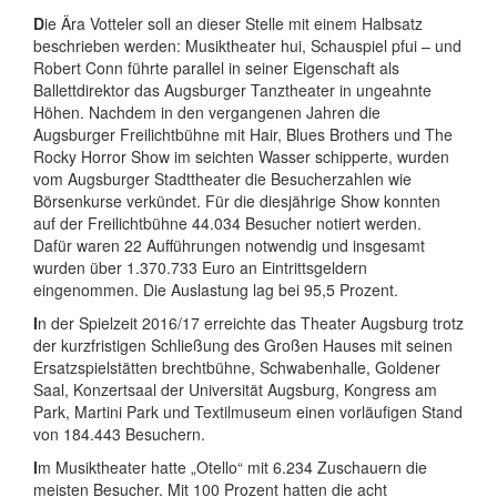
D
ie Ära Votteler soll an dieser Stelle mit einem Halbsatz
beschrieben werden: Musiktheater hui, Schauspiel pfui – und
Robert Conn führte parallel in seiner Eigenschaft als
Ballettdirektor das Augsburger Tanztheater in ungeahnte
Höhen. Nachdem in den vergangenen Jahren die
Augsburger Freilichtbühne mit Hair, Blues Brothers und The
Rocky Horror Show im seichten Wasser schipperte, wurden
vom Augsburger Stadttheater die Besucherzahlen wie
Börsenkurse verkündet. Für die diesjährige Show konnten
auf der Freilichtbühne 44.034 Besucher notiert werden.
Dafür waren 22 Aufführungen notwendig und insgesamt
wurden über 1.370.733 Euro an Eintrittsgeldern
eingenommen. Die Auslastung lag bei 95,5 Prozent.
I
n der Spielzeit 2016/17 erreichte das Theater Augsburg trotz
der kurzfristigen Schließung des Großen Hauses mit seinen
Ersatzspielstätten brechtbühne, Schwabenhalle, Goldener
Saal, Konzertsaal der Universität Augsburg, Kongress am
Park, Martini Park und Textilmuseum einen vorläufigen Stand
von 184.443 Besuchern.
I
m Musiktheater hatte „Otello“ mit 6.234 Zuschauern die
meisten Besucher. Mit 100 Prozent hatten die acht