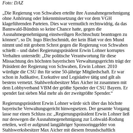
Foto: DAZ
„Die Regierung von Schwaben erteilte ihre Ausnahmegenehmigung
ohne Anhörung oder Inkenntnissetzung der vor dem VGH
klageführenden Parteien. Dies war vermutlich rechtswidrig, da das
Bannwald-Bündnis so keine Chance hatte, gegen die
Ausnahmegenehmigung einstweiligen Rechtsschutz beantragen zu
können“, so Dr. Ingo Blechschmidt, der kein Blatt vor den Mund
nimmt und mit grobem Schrot gegen die Regierung von Schwaben
schießt – und dabei Regierungspräsident Erwin Lohner korruptes
Verhalten unterstellt: „Die politische Verantwortung für diese
Missachtung des höchsten bayerischen Verwaltungsgerichts trägt der
Präsident der Regierung von Schwaben, Erwin Lohner. 2010
würdigte die CSU ihn für seine 50-jährige Mitgliedschaft. Er war
schon in Judikative, Exekutive und Legislative tätig und gilt als
bestens vernetzt. Stahlwerksbesitzer Max Aicher ist zusammen mit
dem Lobbyverband VBM der größte Spender der CSU Bayern. Er
spendet fast sieben Mal mehr als der zweitgrößte Spender.“
Regierungspräsident Erwin Lohner würde sich über das höchste
bayerische Verwaltungsgericht hinwegsetzen. Der gesamte Vorgang
lasse nur einen Schluss zu: „Regierungspräsident Erwin Lohner ließ
nur deswegen die Ausnahmegenehmigung zur Lohwald-Rodung
erteilen, weil er aufgrund langjähriger Sponsoringgelder von
Stahlswerksbesitzer Max Aicher mit diesem freundschaftlich