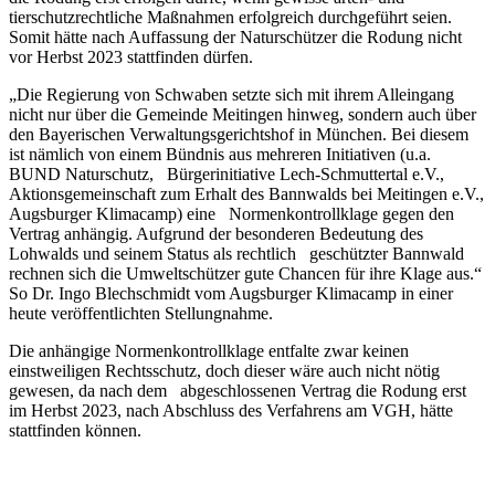
tierschutzrechtliche Maßnahmen erfolgreich durchgeführt seien.
Somit hätte nach Auffassung der Naturschützer die Rodung nicht
vor Herbst 2023 stattfinden dürfen.
„Die Regierung von Schwaben setzte sich mit ihrem Alleingang
nicht nur über die Gemeinde Meitingen hinweg, sondern auch über
den Bayerischen Verwaltungsgerichtshof in München. Bei diesem
ist nämlich von einem Bündnis aus mehreren Initiativen (u.a.
BUND Naturschutz, Bürgerinitiative Lech-Schmuttertal e.V.,
Aktionsgemeinschaft zum Erhalt des Bannwalds bei Meitingen e.V.,
Augsburger Klimacamp) eine Normenkontrollklage gegen den
Vertrag anhängig. Aufgrund der besonderen Bedeutung des
Lohwalds und seinem Status als rechtlich geschützter Bannwald
rechnen sich die Umweltschützer gute Chancen für ihre Klage aus.“
So Dr. Ingo Blechschmidt vom Augsburger Klimacamp in einer
heute veröffentlichten Stellungnahme.
Die anhängige Normenkontrollklage entfalte zwar keinen
einstweiligen Rechtsschutz, doch dieser wäre auch nicht nötig
gewesen, da nach dem abgeschlossenen Vertrag die Rodung erst
im Herbst 2023, nach Abschluss des Verfahrens am VGH, hätte
stattfinden können.