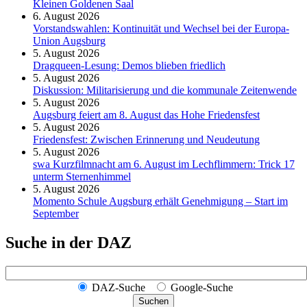
Kleinen Goldenen Saal
6. August 2026
Vorstandswahlen: Kontinuität und Wechsel bei der Europa-
Union Augsburg
5. August 2026
Dragqueen-Lesung: Demos blieben friedlich
5. August 2026
Diskussion: Mi­li­ta­ri­sie­rung und die kommunale Zeitenwende
5. August 2026
Augsburg feiert am 8. August das Hohe Friedensfest
5. August 2026
Friedensfest: Zwischen Erinnerung und Neudeutung
5. August 2026
swa Kurz­film­nacht am 6. August im Lech­flim­mern: Trick 17
unterm Sternen­himmel
5. August 2026
Momento Schule Augsburg erhält Genehmigung – Start im
September
Suche in der DAZ
DAZ-Suche
Google-Suche
Suchen